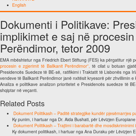
English
Dokumenti i Politikave: Pr
implikimet e saj në procesin 
Perëndimor, tetor 2009
EMA mbështetur nga Friedrich Ebert Stiftung (FES) ka përgatitur një p
procesin e zgjerimit të Ballkanit Perëndimor”,
të cilat u botuan gjatë
Presidencës Suedeze të BE-së, ratifikimi i Traktatit të Lisbonës nga I
vendeve të Ballkanit Perëndimor janë nxitësit kryesorë për zhvillimin e kë
Analiza e politikave analizon prioritetet e Presidencës suedeze të B
shqiptar në veçanti.
Related Posts
Dokument Politikash – Paditë strategjike kundër pjesëmarrjes pub
Ky punim, i hartuar nga Dr. Aida Bushati, për Lëvizjen Europian
Dokument Politikash – Trajtimi i barabartë dhe mosdiskriminimi
Ky dokument politikash, i hartuar nga Ana Duraku për Lëvizjen 