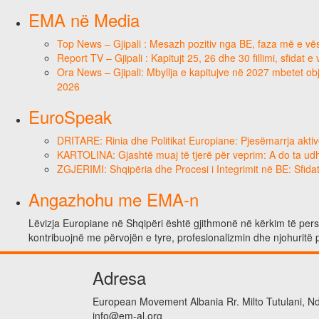
EMA në Media
Top News – Gjipali : Mesazh pozitiv nga BE, faza më e vësh
Report TV – Gjipali : Kapitujt 25, 26 dhe 30 fillimi, sfidat 
Ora News – Gjipali: Mbyllja e kapitujve në 2027 mbetet obje
2026
EuroSpeak
DRITARE: Rinia dhe Politikat Europiane: Pjesëmarrja aktiv
KARTOLINA: Gjashtë muaj të tjerë për veprim: A do ta ud
ZGJERIMI: Shqipëria dhe Procesi i Integrimit në BE: Sfidat
Angazhohu me EMA-n
Lëvizja Europiane në Shqipëri është gjithmonë në kërkim të person
kontribuojnë me përvojën e tyre, profesionalizmin dhe njohuritë 
Adresa
European Movement Albania Rr. Milto Tutulani, Nd.
info@em-al.org