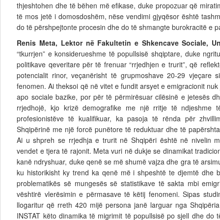
thjeshtohen dhe të bëhen më efikase, duke propozuar që miratimi
të mos jetë i domosdoshëm, nëse vendimi gjyqësor është tashmë
do të përshpejtonte procesin dhe do të shmangte burokracitë e 
Renis Meta,
Lektor në Fakultetin e Shkencave Sociale, Uni
“tkurrjen” e konsiderueshme të popullsisë shqiptare, duke ngritur 
politikave qeveritare për të frenuar “rrjedhjen e trurit”, që refl
potencialit rinor, veçanërisht të grupmoshave 20-29 vjeçare
fenomen. Ai theksoi që në vitet e fundit arsyet e emigracionit n
apo sociale bazike, por për të përmirësuar cilësinë e jetesës d
rrjedhojë, kjo krizë demografike me një rritje të ndjeshme të
profesionistëve të kualifikuar, ka pasoja të rënda për zhvill
Shqipërinë me një forcë punëtore të reduktuar dhe të papërshta
Ai u shpreh se rrjedhja e trurit në Shqipëri është në nivelin
vendet e tjera të rajonit. Meta vuri në dukje se dinamikat tradici
kanë ndryshuar, duke qenë se më shumë vajza dhe gra të arsimu
ku historikisht ky trend ka qenë më i shpeshtë te djemtë dhe bu
problematikës së
mungesës së statistikave të sakta mbi emigr
vështirë vlerësimin e përmasave të këtij fenomeni. Sipas stu
llogaritur që rreth 420 mijë persona janë larguar nga Shqipëria
INSTAT këto dinamika të migrimit të popullsisë po sjell dhe do t