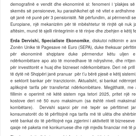
demografinë e vendit dhe ekonominë si: fenomeni i ‘plakjes së 
skemës së pensioneve, ku parashikohet që në vitet e ardhshme r
që janë në punë për 3 pensionistë. Në përfundim, ai përmendi 
Europiane, një mekanizëm për të mbështetur të rinjtë që nuk 
aftësim, mund të sjelli riintegrimin e të rinjve dhe zbehjen e këtij
Erda Dervishi, Specialiste Ekonomike
, diskutoi ndikimin e a
Zonën Unike të Pagesave në Euro (SEPA), duke theksuar përfitim
për ekonominë shqiptare duke përmendur këtu uljen e 
ndërkombëtare apo ato të monedhave të ndryshme, dhe rritjen e
për investitorët e huaj dhe bizneset ndërkombëtare. Deri në prill 
të dytë në Shqipëri janë pranuar për t’u bërë pjesë e këtij sistemi,
e sektorit bankar për tranzicionin. Aktualisht, si bankat ndërmj
aplikojnë tarifa për transfertat ndërkombëtare. Megjithatë, m
fillimin e operimit në këtë sistem nga tetori 2025, pritet një 
kostove deri në 50 euro maksimum (sa është niveli maksimal i
kombëtare). Dervishi sqaroi për më tepër se përfitimet jan
konsumatorët do të përfitojnë nga tarifa më të ulëta dhe shërb
vetë bankat do të përfitojnë nga zgjerimi i aktivitetit të bizneseve
qasje në paketa më konkurruese dhe një mjedis financiar më të 