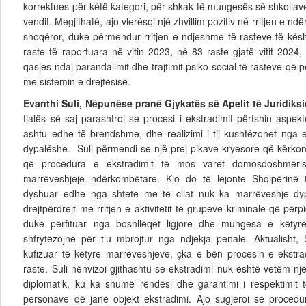
korrektues për këtë kategori, për shkak të mungesës së shkollave t
vendit. Megjithatë, ajo vlerësoi një zhvillim pozitiv në rritjen e ndë
shoqëror, duke përmendur rritjen e ndjeshme të rasteve të këshi
raste të raportuara në vitin 2023, në 83 raste gjatë vitit 2024, 
qasjes ndaj parandalimit dhe trajtimit psiko-social të rasteve që p
me sistemin e drejtësisë.
Evanthi Suli, Nëpunëse pranë Gjykatës së Apelit të Juridiksi
fjalës së saj parashtroi se procesi i ekstradimit përfshin aspek
ashtu edhe të brendshme, dhe realizimi i tij kushtëzohet nga 
dypalëshe. Suli përmendi se një prej pikave kryesore që kërk
që procedura e ekstradimit të mos varet domosdoshmëris
marrëveshjeje ndërkombëtare. Kjo do të lejonte Shqipërinë 
dyshuar edhe nga shtete me të cilat nuk ka marrëveshje dyp
drejtpërdrejt me rritjen e aktivitetit të grupeve kriminale që për
duke përfituar nga boshllëqet ligjore dhe mungesa e këtyre
shfrytëzojnë për t’u mbrojtur nga ndjekja penale. Aktualisht,
kufizuar të këtyre marrëveshjeve, çka e bën procesin e ekstra
raste. Suli nënvizoi gjithashtu se ekstradimi nuk është vetëm n
diplomatik, ku ka shumë rëndësi dhe garantimi i respektimit t
personave që janë objekt ekstradimi. Ajo sugjeroi se procedu