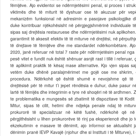
fëmijëve. Ajo evidentoi se ndërmjetësimi penal, si proces i str
viktimës dhe të miturit të dyshuar ose të akuzuar për vep
mekanizëm funksional në adresimin e pasojave psikologjike d
duke kontribuar njëkohësisht në përgjegjshmërinë individuale të
sipas saj drejtësia restauruese dhe ndërmjetësimi nuk aplikohen
garantimit të aksesit efektiv të të miturve në drejtësi, në përput
të drejtave të fëmijëve dhe me standardet ndërkombëtare. Ajo b
2020, janë referuar në total 7 raste për ndërmjetësim penal nga
pesë vitet e fundit nuk është shënuar asnjë rast i tillë i referua
të aplikimit praktik të kësaj mase alternative. Kjo vjen sipas s
vetëm duke dhënë paralajmërimet me gojë ose me shkrim, 
procedura. Ndërkohë që është shumë e nevojshme që të n
drejtësisë për të mitur t’i jepet rëndësia e duhur, duke pasur 
lartë të fëmijës dhe integrimin e tyre në shoqëri në të ardhmen. Z
te problematika e mungesës së zbatimit të dispozitave të Kodit 
Mitur, sipas të cilit, hetimi dhe ndjekja penale ndaj të mitu
prokurorë të specializuar në këtë fushë, ndërkohë që në 
përgjithësisht u lihen prokurorëve të rinj pa eksperiencë dhe jo t
ekzekutimin e masave të dënimit, ajo informoi se aktualisht 
dënimin pranë IEVP Kavajë (njohur dhe si Instituti i të Miturve), i c