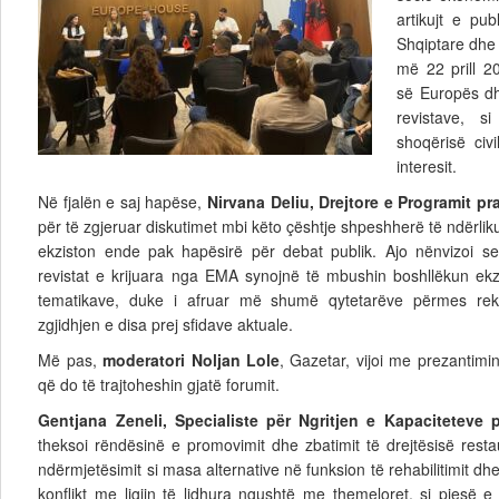
artikujt e pub
Shqiptare dhe
më 22 prill 2
së Europës dh
revistave, s
shoqërisë civ
interesit.
Në fjalën e saj hapëse,
Nirvana Deliu,
Drejtore e Programit p
për të zgjeruar diskutimet mbi këto çështje shpeshherë të ndërliku
ekziston ende pak hapësirë për debat publik. Ajo nënvizoi se 
revistat e krijuara nga EMA synojnë të mbushin boshllëkun ekzi
tematikave, duke i afruar më shumë qytetarëve përmes re
zgjidhjen e disa prej sfidave aktuale.
Më pas,
moderatori Noljan Lole
, Gazetar, vijoi me prezantimi
që do të trajtoheshin gjatë forumit.
Gentjana Zeneli, Specialiste për Ngritjen e Kapacitetev
theksoi rëndësinë e promovimit dhe zbatimit të drejtësisë res
ndërmjetësimit si masa alternative në funksion të rehabilitimit dhe 
konflikt me ligjin të lidhura ngushtë me themeloret, si pjesë e