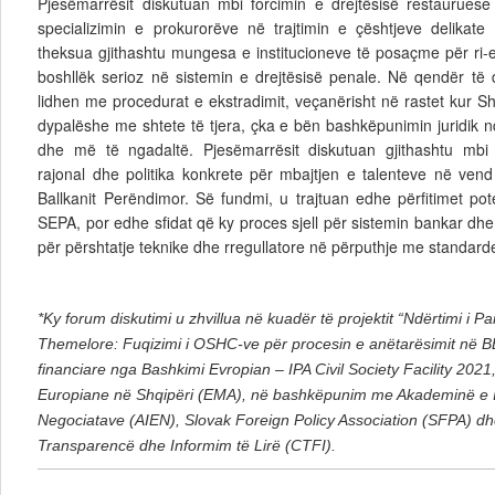
Pjesëmarrësit diskutuan mbi forcimin e drejtësisë restaurue
specializimin e prokurorëve në trajtimin e çështjeve delikate 
theksua gjithashtu mungesa e institucioneve të posaçme për ri-e
boshllëk serioz në sistemin e drejtësisë penale. Në qendër të d
lidhen me procedurat e ekstradimit, veçanërisht në rastet kur S
dypalëshe me shtete të tjera, çka e bën bashkëpunimin juridik 
dhe më të ngadaltë. Pjesëmarrësit diskutuan gjithashtu mb
rajonal dhe politika konkrete për mbajtjen e talenteve në vend
Ballkanit Perëndimor. Së fundmi, u trajtuan edhe përfitimet po
SEPA, por edhe sfidat që ky proces sjell për sistemin bankar dhe
për përshtatje teknike dhe rregullatore në përputhje me standard
*Ky forum diskutimi u zhvillua në kuadër të projektit “Ndërtimi i Par
Themelore: Fuqizimi i OSHC-ve për procesin e anëtarësimit në 
financiare nga Bashkimi Evropian – IPA Civil Society Facility 2021, 
Europiane në Shqipëri (EMA), në bashkëpunim me Akademinë e I
Negociatave (AIEN), Slovak Foreign Policy Association (SFPA) d
Transparencë dhe Informim të Lirë (CTFI).