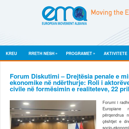
»
»
KREU
RRETH NESH
PROGRAMET
AKTIVITETE
Forum Diskutimi – Drejtësia penale e mi
ekonomike në ndërthurje: Roli i aktorëv
civile në formësimin e realiteteve, 22 pri
Forumi i radh
Europiane
përqendrua n
çështjet e dr
socio-ekonom