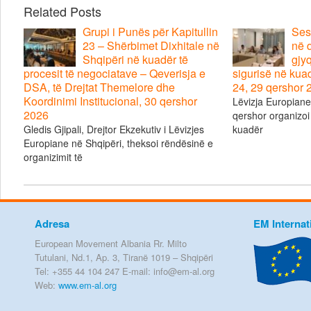
Related Posts
Grupi i Punës për Kapitullin
Ses
23 – Shërbimet Dixhitale në
në d
Shqipëri në kuadër të
gjyq
procesit të negociatave – Qeverisja e
sigurisë në kua
DSA, të Drejtat Themelore dhe
24, 29 qershor 
Koordinimi Institucional, 30 qershor
Lëvizja Europian
2026
qershor organizoi
Gledis Gjipali, Drejtor Ekzekutiv i Lëvizjes
kuadër
Europiane në Shqipëri, theksoi rëndësinë e
organizimit të
Adresa
EM Internat
European Movement Albania Rr. Milto
Tutulani, Nd.1, Ap. 3, Tiranë 1019 – Shqipëri
Tel: +355 44 104 247 E-mail: info@em-al.org
Web:
www.em-al.org