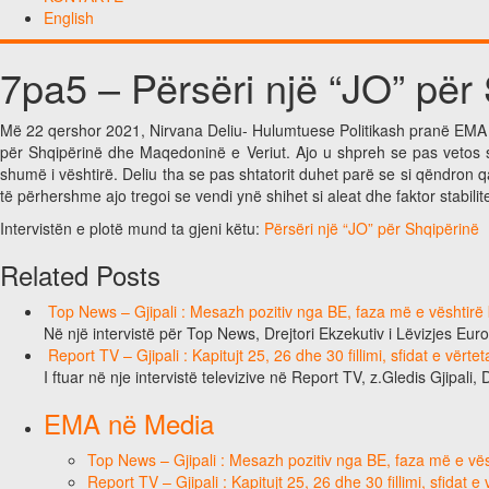
English
7pa5 – Përsëri një “JO” për
Më 22 qershor 2021, Nirvana Deliu- Hulumtuese Politikash pranë EMA is
për Shqipërinë dhe Maqedoninë e Veriut. Ajo u shpreh se pas vetos s
shumë i vështirë. Deliu tha se pas shtatorit duhet parë se si qëndron q
të përhershme ajo tregoi se vendi ynë shihet si aleat dhe faktor stabilite
Intervistën e plotë mund ta gjeni këtu:
Përsëri një “JO” për Shqipërinë
Related Posts
Top News – Gjipali : Mesazh pozitiv nga BE, faza më e vështirë k
Në një intervistë për Top News, Drejtori Ekzekutiv i Lëvizjes Eu
Report TV – Gjipali : Kapitujt 25, 26 dhe 30 fillimi, sfidat e vërt
I ftuar në nje intervistë televizive në Report TV, z.Gledis Gjipali, 
EMA në Media
Top News – Gjipali : Mesazh pozitiv nga BE, faza më e vësh
Report TV – Gjipali : Kapitujt 25, 26 dhe 30 fillimi, sfidat 