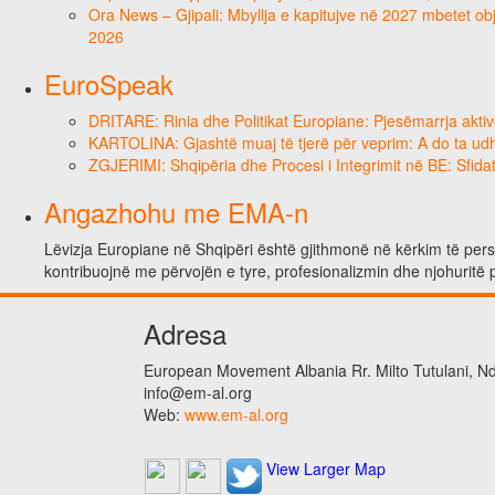
Ora News – Gjipali: Mbyllja e kapitujve në 2027 mbetet obje
2026
EuroSpeak
DRITARE: Rinia dhe Politikat Europiane: Pjesëmarrja aktiv
KARTOLINA: Gjashtë muaj të tjerë për veprim: A do ta ud
ZGJERIMI: Shqipëria dhe Procesi i Integrimit në BE: Sfidat
Angazhohu me EMA-n
Lëvizja Europiane në Shqipëri është gjithmonë në kërkim të person
kontribuojnë me përvojën e tyre, profesionalizmin dhe njohuritë 
Adresa
European Movement Albania Rr. Milto Tutulani, Nd.
info@em-al.org
Web:
www.em-al.org
View Larger Map