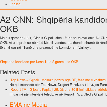
English
A2 CNN: Shqipëria kandidon 
OKB
Më 10 qershor 2021, Gledis Gjipali ishte i ftuar në televizionin A2 C
OKB. Ai u shpreh se në këtë këshill vendosen axhenda shumë të rëndësi
të zhvilluar në Tiranë dhe prezencën e komisionerit Varheyli.
Shqipëria kandidon për Këshillin e Sigurimit në OKB
Related Posts
Top News – Gjipali : Mesazh pozitiv nga BE, faza më e vështirë k
Në një intervistë për Top News, Drejtori Ekzekutiv i Lëvizjes Eu
Report TV – Gjipali : Kapitujt 25, 26 dhe 30 fillimi, sfidat e vërt
I ftuar në nje intervistë televizive në Report TV, z.Gledis Gjipali, 
EMA në Media