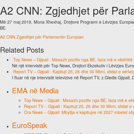
A2 CNN: Zgjedhjet për Parl
Më 27 maj 2019, Mona Xhexhaj, Drejtore Programi e Lëvizjes Europiane
BE.
A2 CNN Zgjedhjet për Parlamentin Europian
Related Posts
Top News – Gjipali : Mesazh pozitiv nga BE, faza më e vështirë k
Në një intervistë për Top News, Drejtori Ekzekutiv i Lëvizjes Eu
Report TV – Gjipali : Kapitujt 25, 26 dhe 30 fillimi, sfidat e vërt
I ftuar në nje intervistë televizive në Report TV, z.Gledis Gjipali, 
EMA në Media
Top News – Gjipali : Mesazh pozitiv nga BE, faza më e vësh
Report TV – Gjipali : Kapitujt 25, 26 dhe 30 fillimi, sfidat 
Ora News – Gjipali: Mbyllja e kapitujve në 2027 mbetet obj
EuroSpeak