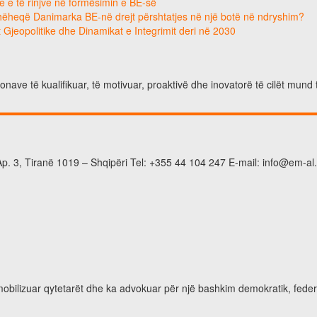
e e të rinjve në formësimin e BE-së
hëheqë Danimarka BE-në drejt përshtatjes në një botë në ndryshim?
 Gjeopolitike dhe Dinamikat e Integrimit deri në 2030
nave të kualifikuar, të motivuar, proaktivë dhe inovatorë të cilët mund 
p. 3, Tiranë 1019 – Shqipëri Tel: +355 44 104 247 E-mail: info@em-al
 mobilizuar qytetarët dhe ka advokuar për një bashkim demokratik, feder