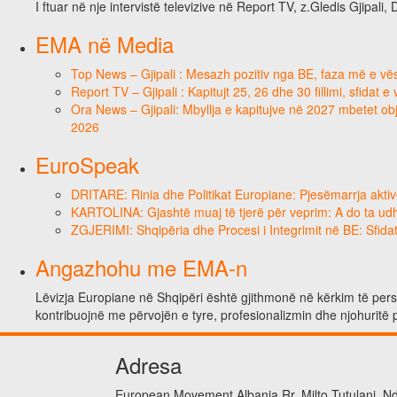
I ftuar në nje intervistë televizive në Report TV, z.Gledis Gjipali, 
EMA në Media
Top News – Gjipali : Mesazh pozitiv nga BE, faza më e vësh
Report TV – Gjipali : Kapitujt 25, 26 dhe 30 fillimi, sfidat 
Ora News – Gjipali: Mbyllja e kapitujve në 2027 mbetet obje
2026
EuroSpeak
DRITARE: Rinia dhe Politikat Europiane: Pjesëmarrja aktiv
KARTOLINA: Gjashtë muaj të tjerë për veprim: A do ta ud
ZGJERIMI: Shqipëria dhe Procesi i Integrimit në BE: Sfidat
Angazhohu me EMA-n
Lëvizja Europiane në Shqipëri është gjithmonë në kërkim të person
kontribuojnë me përvojën e tyre, profesionalizmin dhe njohuritë 
Adresa
European Movement Albania Rr. Milto Tutulani, Nd.