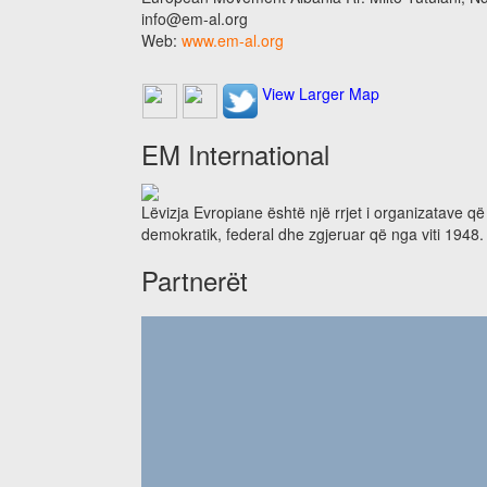
info@em-al.org
Web:
www.em-al.org
View Larger Map
EM International
Lëvizja Evropiane është një rrjet i organizatave q
demokratik, federal dhe zgjeruar që nga viti 1948.
Partnerët