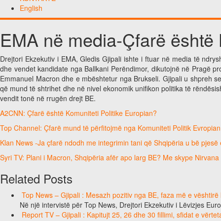
English
EMA në media-Çfarë është K
Drejtori Ekzekutiv i EMA, Gledis Gjipali ishte i ftuar në media të nd
dhe vendet kandidate nga Ballkani Perëndimor, dikutojnë në Pragë prop
Emmanuel Macron dhe e mbështetur nga Brukseli. Gjipali u shpreh se kj
që mund të shtrihet dhe në nivel ekonomik unifikon politika të rëndësis
vendit tonë në rrugën drejt BE.
A2CNN: Çfarë është Komuniteti Politike Europian?
Top Channel: Çfarë mund të përfitojmë nga Komuniteti Politik Evropia
Klan News -Ja çfarë ndodh me integrimin tani që Shqipëria u bë pjesë e
Syri TV: Plani i Macron, Shqipëria afër apo larg BE? Me skype Nirvana 
Related Posts
Top News – Gjipali : Mesazh pozitiv nga BE, faza më e vështirë k
Në një intervistë për Top News, Drejtori Ekzekutiv i Lëvizjes Eu
Report TV – Gjipali : Kapitujt 25, 26 dhe 30 fillimi, sfidat e vërt