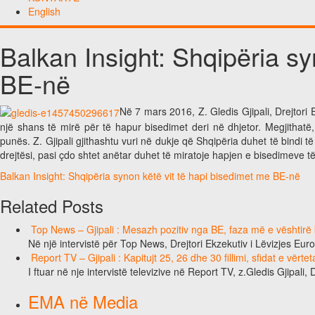
English
Balkan Insight: Shqipëria sy
BE-në
Në 7 mars 2016, Z. Gledis Gjipali, Drejtori 
një shans të mirë për të hapur bisedimet deri në dhjetor. Megjithatë,
punës. Z. Gjipali gjithashtu vuri në dukje që Shqipëria duhet të bindi t
drejtësi, pasi çdo shtet anëtar duhet të miratoje hapjen e bisedimeve të
Balkan Insight: Shqipëria synon këtë vit të hapi bisedimet me BE-në
Related Posts
Top News – Gjipali : Mesazh pozitiv nga BE, faza më e vështirë k
Në një intervistë për Top News, Drejtori Ekzekutiv i Lëvizjes Eu
Report TV – Gjipali : Kapitujt 25, 26 dhe 30 fillimi, sfidat e vërt
I ftuar në nje intervistë televizive në Report TV, z.Gledis Gjipali, 
EMA në Media