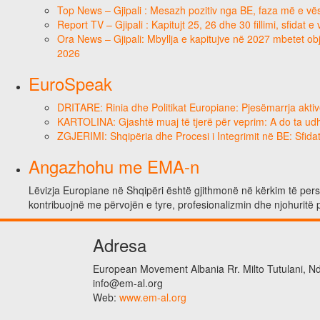
Top News – Gjipali : Mesazh pozitiv nga BE, faza më e vësh
Report TV – Gjipali : Kapitujt 25, 26 dhe 30 fillimi, sfidat 
Ora News – Gjipali: Mbyllja e kapitujve në 2027 mbetet obje
2026
EuroSpeak
DRITARE: Rinia dhe Politikat Europiane: Pjesëmarrja aktiv
KARTOLINA: Gjashtë muaj të tjerë për veprim: A do ta ud
ZGJERIMI: Shqipëria dhe Procesi i Integrimit në BE: Sfidat
Angazhohu me EMA-n
Lëvizja Europiane në Shqipëri është gjithmonë në kërkim të person
kontribuojnë me përvojën e tyre, profesionalizmin dhe njohuritë 
Adresa
European Movement Albania Rr. Milto Tutulani, Nd.
info@em-al.org
Web:
www.em-al.org