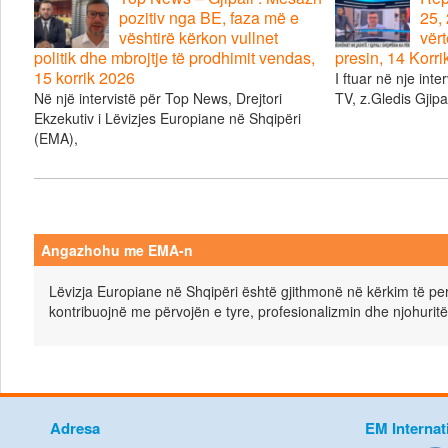
pozitiv nga BE, faza më e
25, 
vështirë kërkon vullnet
vërt
politik dhe mbrojtje të prodhimit vendas,
presin, 14 Korr
15 korrik 2026
I ftuar në nje inte
Në një intervistë për Top News, Drejtori
TV, z.Gledis Gjipal
Ekzekutiv i Lëvizjes Europiane në Shqipëri
(EMA),
Angazhohu me EMA-n
Lëvizja Europiane në Shqipëri është gjithmonë në kërkim të pers
kontribuojnë me përvojën e tyre, profesionalizmin dhe njohuritë
Adresa
EM Internat