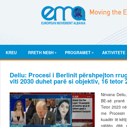
»
»
KREU
RRETH NESH
PROGRAMET
AKTIVITETE
Deliu: Procesi i Berlinit përshpejton rru
viti 2030 duhet parë si objektiv, 16 tetor
Nirvana Deliu,
BE-së pranë 
Tetor 2023 në 
me Procesin 
kuadër të këtij 
njëjtën ditë 