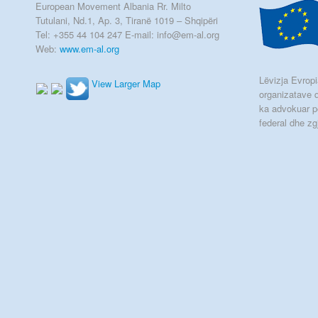
European Movement Albania Rr. Milto
Tutulani, Nd.1, Ap. 3, Tiranë 1019 – Shqipëri
Tel: +355 44 104 247 E-mail: info@em-al.org
Web:
www.em-al.org
Lëvizja Evropia
View Larger Map
organizatave q
ka advokuar p
federal dhe zg