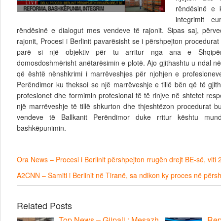
rëndësinë e k
integrimit e
rëndësinë e dialogut mes vendeve të rajonit. Sipas saj, përv
rajonit, Procesi i Berlinit pavarësisht se i përshpejton procedurat 
parë si një objektiv për tu arritur nga ana e Shqip
domosdoshmërisht anëtarësimin e plotë. Ajo gjithashtu u ndal në n
që është nënshkrimi i marrëveshjes për njohjen e profesionev
Perëndimor ku theksoi se një marrëveshje e tillë bën që të gjith
profesionet dhe formimin profesional të të rinjve në shtetet respe
një marrëveshje të tillë shkurton dhe thjeshtëzon procedurat b
vendeve të Ballkanit Perëndimor duke rritur kështu mun
bashkëpunimin.
Ora News – Procesi i Berlinit përshpejton rrugën drejt BE-së, viti 
A2CNN – Samiti i Berlinit në Tiranë, sa ndikon ky proces në përsh
Related Posts
Top News – Gjipali : Mesazh
Repo