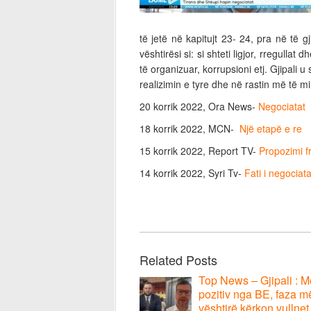
të jetë në kapitujt 23- 24, pra në të 
vështirësi si: si shteti ligjor, rregullat 
të organizuar, korrupsioni etj. Gjipali 
realizimin e tyre dhe në rastin më të m
20 korrik 2022, Ora News-
Negociatat
18 korrik 2022, MCN-
Një etapë e re
15 korrik 2022, Report TV-
Propozimi f
14 korrik 2022, Syri Tv-
Fati i negociat
Related Posts
Top News – Gjipali : 
pozitiv nga BE, faza m
vështirë kërkon vullnet