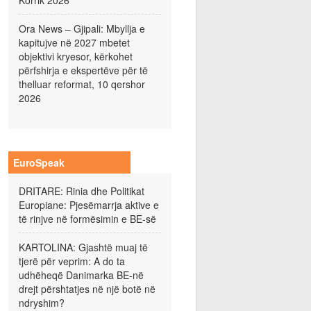
Korrik 2026
Ora News – Gjipali: Mbyllja e
kapitujve në 2027 mbetet
objektivi kryesor, kërkohet
përfshirja e ekspertëve për të
thelluar reformat, 10 qershor
2026
EuroSpeak
DRITARE: Rinia dhe Politikat
Europiane: Pjesëmarrja aktive e
të rinjve në formësimin e BE-së
KARTOLINA: Gjashtë muaj të
tjerë për veprim: A do ta
udhëheqë Danimarka BE-në
drejt përshtatjes në një botë në
ndryshim?