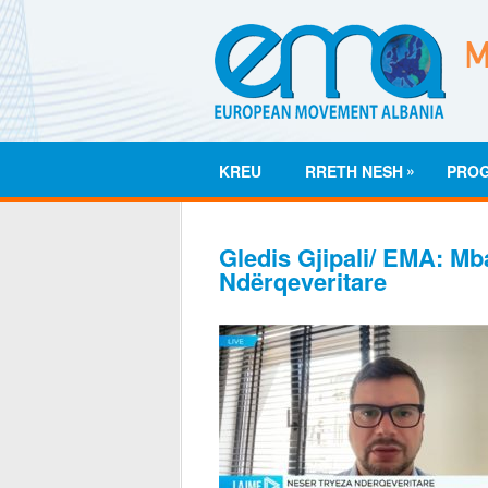
»
KREU
RRETH NESH
PRO
Gledis Gjipali/ EMA: Mb
Ndërqeveritare