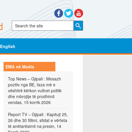
English
EMA në Media
Top News – Gjipali : Mesazh
pozitiv nga BE, faza më e
vështirë kërkon vullnet politik
dhe mbrojtje të prodhimit
vendas, 15 korrik 2026
Report TV – Gjipali : Kapitujt 25,
26 dhe 30 fillimi, sfidat e vërteta
të anëtarësimit na presin, 14