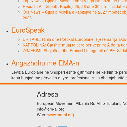
Top News – Gjipali : Mesazh pozitiv nga BE, faza më e vësh
Report TV – Gjipali : Kapitujt 25, 26 dhe 30 fillimi, sfidat 
Ora News – Gjipali: Mbyllja e kapitujve në 2027 mbetet obje
2026
EuroSpeak
DRITARE: Rinia dhe Politikat Europiane: Pjesëmarrja aktiv
KARTOLINA: Gjashtë muaj të tjerë për veprim: A do ta ud
ZGJERIMI: Shqipëria dhe Procesi i Integrimit në BE: Sfidat
Angazhohu me EMA-n
Lëvizja Europiane në Shqipëri është gjithmonë në kërkim të person
kontribuojnë me përvojën e tyre, profesionalizmin dhe njohuritë 
Adresa
European Movement Albania Rr. Milto Tutulani, Nd.
info@em-al.org
Web:
www.em-al.org