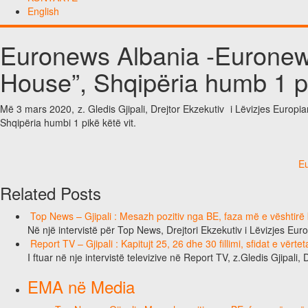
English
Euronews Albania -Euronew
House”, Shqipëria humb 1 p
Më 3 mars 2020, z. Gledis Gjipali, Drejtor Ekzekutiv i Lëvizjes Europ
Shqipëria humbi 1 pikë këtë vit.
Eu
Related Posts
Top News – Gjipali : Mesazh pozitiv nga BE, faza më e vështirë k
Në një intervistë për Top News, Drejtori Ekzekutiv i Lëvizjes Eu
Report TV – Gjipali : Kapitujt 25, 26 dhe 30 fillimi, sfidat e vërt
I ftuar në nje intervistë televizive në Report TV, z.Gledis Gjipali, 
EMA në Media