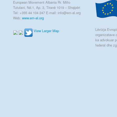
European Movement Albania Rr. Milto
Tutulani, Nd.1, Ap. 3, Tiranë 1019 – Shqipëri
Tel: +355 44 104 247 E-mail: info@em-al.org
Web:
www.em-al.org
Lëvizja Evropia
View Larger Map
organizatave q
ka advokuar p
federal dhe zg