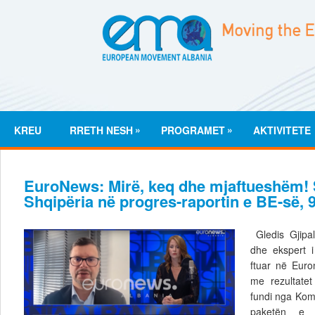
»
»
KREU
RRETH NESH
PROGRAMET
AKTIVITETE
EuroNews: Mirë, keq dhe mjaftueshëm! 
Shqipëria në progres-raportin e BE-së, 
Gledis Gjipa
dhe ekspert i 
ftuar në Euro
me rezultatet
fundi nga Komi
paketën e z