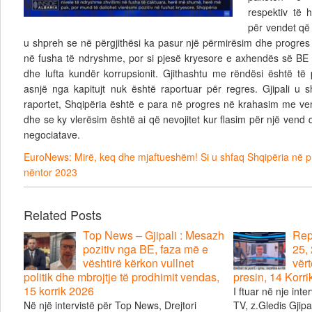
respektiv të h
për vendet që 
u shpreh se në përgjithësi ka pasur një përmirësim dhe progr
në fusha të ndryshme, por si pjesë kryesore e axhendës së BE 
dhe lufta kundër korrupsionit. Gjithashtu me rëndësi është të
asnjë nga kapitujt nuk është raportuar për regres. Gjipali u
raportet, Shqipëria është e para në progres në krahasim me ve
dhe se ky vlerësim është ai që nevojitet kur flasim për një vend q
negociatave.
EuroNews: Mirë, keq dhe mjaftueshëm! Si u shfaq Shqipëria në p
nëntor 2023
Related Posts
Top News – Gjipali : Mesazh
Repo
pozitiv nga BE, faza më e
25, 
vështirë kërkon vullnet
vërt
politik dhe mbrojtje të prodhimit vendas,
presin, 14 Korr
15 korrik 2026
I ftuar në nje inte
Në një intervistë për Top News, Drejtori
TV, z.Gledis Gjipal