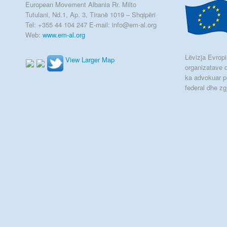
European Movement Albania Rr. Milto
Tutulani, Nd.1, Ap. 3, Tiranë 1019 – Shqipëri
Tel: +355 44 104 247 E-mail: info@em-al.org
Web:
www.em-al.org
Lëvizja Evropia
View Larger Map
organizatave q
ka advokuar p
federal dhe zg