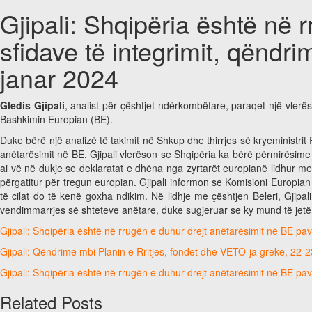
Gjipali: Shqipëria është në 
sfidave të integrimit, qëndr
janar 2024
Gledis Gjipali
, analist për çështjet ndërkombëtare, paraqet një vlerë
Bashkimin Europian (BE).
Duke bërë një analizë të takimit në Shkup dhe thirrjes së kryeministrit
anëtarësimit në BE. Gjipali vlerëson se Shqipëria ka bërë përmirësime n
ai vë në dukje se deklaratat e dhëna nga zyrtarët europianë lidhur me
përgatitur për tregun europian. Gjipali informon se Komisioni Europian
të cilat do të kenë goxha ndikim. Në lidhje me çështjen Beleri, Gjipal
vendimmarrjes së shteteve anëtare, duke sugjeruar se ky mund të jetë 
Gjipali: Shqipëria është në rrugën e duhur drejt anëtarësimit në BE pav
Gjipali: Qëndrime mbi Planin e Rritjes, fondet dhe VETO-ja greke, 22-
Gjipali: Shqipëria është në rrugën e duhur drejt anëtarësimit në BE pav
Related Posts