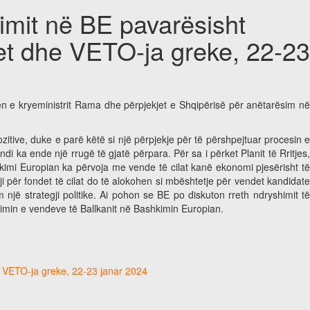
simit në BE pavarësisht
ndet dhe VETO-ja greke, 22-23
jen e kryeministrit Rama dhe përpjekjet e Shqipërisë për anëtarësim n
zitive, duke e parë këtë si një përpjekje për të përshpejtuar procesin e
 ka ende një rrugë të gjatë përpara. Për sa i përket Planit të Rritjes,
hkimi Europian ka përvoja me vende të cilat kanë ekonomi pjesërisht të
i për fondet të cilat do të alokohen si mbështetje për vendet kandidate
 një strategji politike. Ai pohon se BE po diskuton rreth ndryshimit të
simin e vendeve të Ballkanit në Bashkimin Europian.
he VETO-ja greke, 22-23 janar 2024