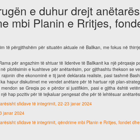
rrugën e duhur drejt anëtarë
ime mbi Planin e Rritjes, fo
sim të përgjithshëm për situatën aktuale në Ballkan, me fokus në thirr
 Rama për angazhim të shtuar të liderëve të Ballkanit ka një përqasje po
ë plotësimin e kushteve për anëtarësim, por gjithashtu thekson se vendi
 rajonin dhe ekonominë e tij janë deklarata realiste, pasi tashmë Bas
 ka hapur diskutimet me vendet anëtare për të hartuar një plan-strategj
i mendon se Greqia po e përdor si justifikim, pasi e gjitha është vetëm
një hap pozitiv për të tejkaluar pengesat dhe për të lehtësuar anëtarë
arësisht sfidave të integrimit, 22-23 janar 2024
23 janar 2024
arësisht sfidave të integrimit, qëndrime mbi Planin e Rritjes, fondet d