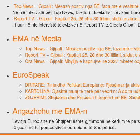
Top News – Gjipali : Mesazh pozitiv nga BE, faza më e vështirë k
Në një intervistë për Top News, Drejtori Ekzekutiv i Lëvizjes Eu
Report TV – Gjipali : Kapitujt 25, 26 dhe 30 fillimi, sfidat e vërt
I ftuar në nje intervistë televizive në Report TV, z.Gledis Gjipali, 
EMA në Media
Top News – Gjipali : Mesazh pozitiv nga BE, faza më e vësh
Report TV – Gjipali : Kapitujt 25, 26 dhe 30 fillimi, sfidat 
Ora News – Gjipali: Mbyllja e kapitujve në 2027 mbetet obj
EuroSpeak
DRITARE: Rinia dhe Politikat Europiane: Pjesëmarrja aktiv
KARTOLINA: Gjashtë muaj të tjerë për veprim: A do ta ud
ZGJERIMI: Shqipëria dhe Procesi i Integrimit në BE: Sfidat
Angazhohu me EMA-n
Lëvizja Europiane në Shqipëri është gjithmonë në kërkim të perso
të çuar më tej perspektivën europiane të Shqipërisë.