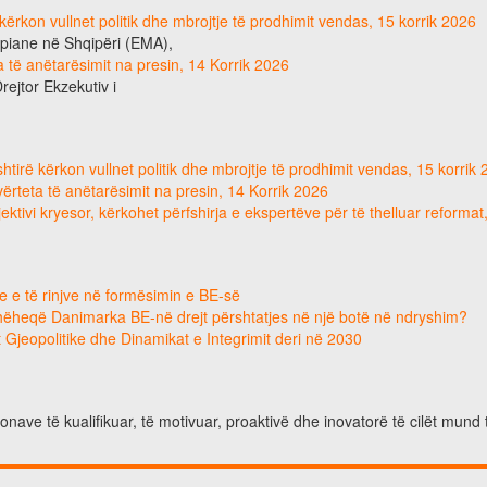
ërkon vullnet politik dhe mbrojtje të prodhimit vendas, 15 korrik 2026
ropiane në Shqipëri (EMA),
eta të anëtarësimit na presin, 14 Korrik 2026
Drejtor Ekzekutiv i
tirë kërkon vullnet politik dhe mbrojtje të prodhimit vendas, 15 korrik
e vërteta të anëtarësimit na presin, 14 Korrik 2026
ektivi kryesor, kërkohet përfshirja e ekspertëve për të thelluar reforma
e e të rinjve në formësimin e BE-së
hëheqë Danimarka BE-në drejt përshtatjes në një botë në ndryshim?
 Gjeopolitike dhe Dinamikat e Integrimit deri në 2030
nave të kualifikuar, të motivuar, proaktivë dhe inovatorë të cilët mund 