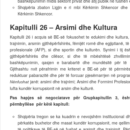
bashkëpunimin midis sektorit privat dhe atij publik në fushën 
Shqipëria zbaton Ligjin e ri mbi Kërkimin Shkencor dhe 
Kërkimin Shkencor.
Kapitulli 26 – Arsimi dhe Kultura
Kapitulli 26 i acquis së BE-së fokusohet te edukimi dhe kultura
trajnimin, arsmin gjithëpërfshirës, fëmijët romë dhe egjiptianë, të
profesionale (AFP), si dhe sportin dhe kulturën. Synimi i tij ë
gjithëpërfshirës dhe cilësor, si dhe të mbështësë zhvillimi
bashkëpunimin, qasjen e barabartë dhe mundësitë për të m
Gjithashtu nxit përafrimin me kriteret e BE-së për të përmir
reduktuar pabarazitë dhe për të forcuar pjesëmarrjen në progra
janë: arsimi dhe trajnimi; Arsimi dhe Formimi Profesiona
Nënfushat
lufta kundër korrupsionit në arsim dhe kulturë.
Pas hapjes së negociatave për Grupkapitullin 3, ësh
përmbyllëse për këtë kapitull:
Shqipëria tregon se ka kuadrin e nevojshëm institucional dhe 
përkatës buxhetor dhe masat kundër korrupsionit, me qelli
të politikave të BE-së në fushat e arsimit dhe trajnimit, Pë