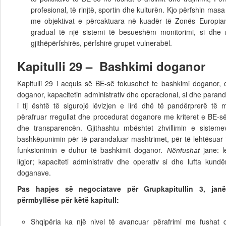
profesional, të rinjtë, sportin dhe kulturën. Kjo përfshin ma
me objektivat e përcaktuara në kuadër të Zonës Europian
gradual të një sistemi të besueshëm monitorimi, si dhe 
gjithëpërfshirës, përfshirë grupet vulnerabël.
Kapitulli 29 – Bashkimi doganor
Kapitulli 29 i acquis së BE-së fokusohet te bashkimi doganor, d
doganor, kapacitetin administrativ dhe operacional, si dhe paranda
i tij është të sigurojë lëvizjen e lirë dhë të pandërprerë të m
përafruar rregullat dhe procedurat doganore me kriteret e BE-s
dhe transparencën. Gjithashtu mbështet zhvillimin e sistem
bashkëpunimin për të parandaluar mashtrimet, për të lehtësuar t
funksionimin e duhur të bashkimit doganor
jane: le
. Nënfushat
ligjor; kapaciteti administrativ dhe operativ si dhe lufta kund
doganave.
Pas hapjes së negociatave për Grupkapitullin 3, jan
përmbyllëse për këtë kapitull:
Shqipëria ka një nivel të avancuar përafrimi me fushat 