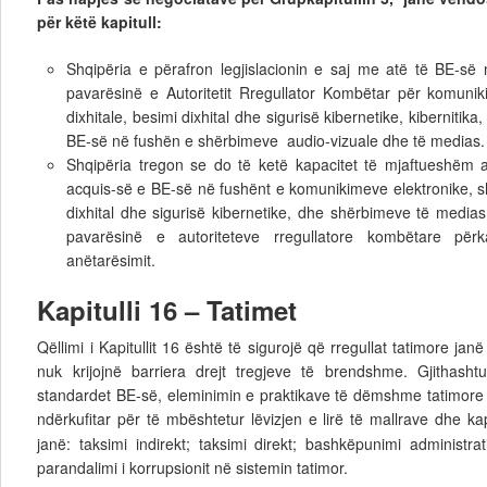
për këtë kapitull:
Shqipëria e përafron legjislacionin e saj me atë të BE-së 
pavarësinë e Autoritetit Rregullator Kombëtar për komunik
dixhitale, besimi dixhital dhe sigurisë kibernetike, kibernitika,
BE-së në fushën e shërbimeve audio-vizuale dhe të medias.
Shqipëria tregon se do të ketë kapacitet të mjaftueshëm a
acquis-së e BE-së në fushënt e komunikimeve elektronike, sh
dixhital dhe sigurisë kibernetike, dhe shërbimeve të medias
pavarësinë e autoriteteve rregullatore kombëtare pë
anëtarësimit.
Kapitulli 16 – Tatimet
Qëllimi i Kapitullit 16 është të sigurojë që rregullat tatimore jan
nuk krijojnë barriera drejt tregjeve të brendshme. Gjithas
standardet BE-së, eleminimin e praktikave të dëmshme tatimore 
ndërkufitar për të mbështetur lëvizjen e lirë të mallrave dhe kap
janë: taksimi indirekt; taksimi direkt; bashkëpunimi administra
parandalimi i korrupsionit në sistemin tatimor.