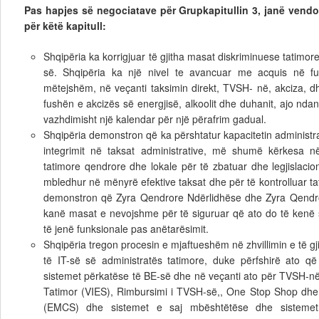
Pas hapjes së negociatave për Grupkapitullin 3, janë vendo
për këtë kapitull:
Shqipëria ka korrigjuar të gjitha masat diskriminuese tatimor
së. Shqipëria ka një nivel te avancuar me acquis në fu
mëtejshëm, në veçanti taksimin direkt, TVSH- në, akciza, 
fushën e akcizës së energjisë, alkoolit dhe duhanit, ajo nd
vazhdimisht një kalendar për një përafrim gadual.
Shqipëria demonstron që ka përshtatur kapacitetin administra
integrimit në taksat administrative, më shumë kërkesa n
tatimore qendrore dhe lokale për të zbatuar dhe legjislacio
mbledhur në mënyrë efektive taksat dhe për të kontrolluar ta
demonstron që Zyra Qendrore Ndërlidhëse dhe Zyra Qendro
kanë masat e nevojshme për të siguruar që ato do të kenë 
të jenë funksionale pas anëtarësimit.
Shqipëria tregon procesin e mjaftueshëm në zhvillimin e të 
të IT-së së administratës tatimore, duke përfshirë ato q
sistemet përkatëse të BE-së dhe në veçanti ato për TVSH-në
Tatimor (VIES), Rimbursimi i TVSH-së,, One Stop Shop dhe 
(EMCS) dhe sistemet e saj mbështëtëse dhe sistemet