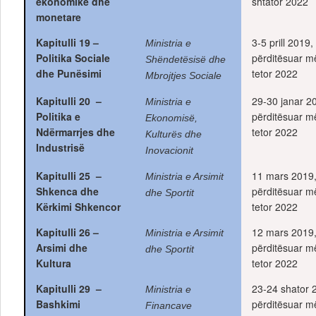
ekonomike dhe
shtator 2022
monetare
Kapitulli 19 –
3-5 prill 2019,
Ministria e
Politika Sociale
përditësuar m
Shëndetësisë dhe
dhe Punësimi
tetor 2022
Mbrojtjes Sociale
Kapitulli 20 –
29-30 janar 2
Ministria e
Politika e
përditësuar m
Ekonomisë,
Ndërmarrjes dhe
tetor 2022
Kulturës dhe
Industrisë
Inovacionit
Kapitulli 25 –
11 mars 2019
Ministria e Arsimit
Shkenca dhe
përditësuar m
dhe Sportit
Kërkimi Shkencor
tetor 2022
Kapitulli 26 –
12 mars 2019
Ministria e Arsimit
Arsimi dhe
përditësuar m
dhe Sportit
Kultura
tetor 2022
Kapitulli 29 –
23-24 shator 
Ministria e
Bashkimi
përditësuar m
Financave