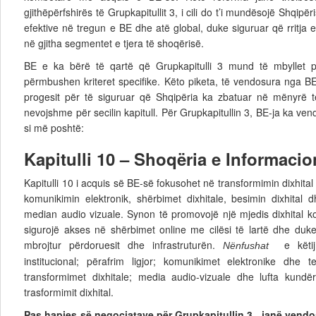
gjithëpërfshirës të Grupkapitullit 3, i cili do t’i mundësojë Shqip
efektive në tregun e BE dhe atë global, duke siguruar që rritja e
në gjitha segmentet e tjera të shoqërisë.
BE e ka bërë të qartë që Grupkapitulli 3 mund të mbyllet p
përmbushen kriteret specifike. Këto piketa, të vendosura nga BE
progesit për të siguruar që Shqipëria ka zbatuar në mënyrë 
nevojshme për secilin kapitull. Për Grupkapitullin 3, BE-ja ka ve
si më poshtë:
Kapitulli 10 – Shoqëria e Informaci
Kapitulli 10 i acquis së BE-së fokusohet në transformimin dixhita
komunikimin elektronik, shërbimet dixhitale, besimin dixhital 
median audio vizuale. Synon të promovojë një mjedis dixhital ko
sigurojë akses në shërbimet online me cilësi të lartë dhe duke
mbrojtur përdoruesit dhe infrastruturën.
e këtij k
Nënfushat
institucional; përafrim ligjor; komunikimet elektronike dhe te
transformimet dixhitale; media audio-vizuale dhe lufta kundë
trasformimit dixhital.
Pas hapjes së negociatave për Grupkapitullin 3, janë vendo