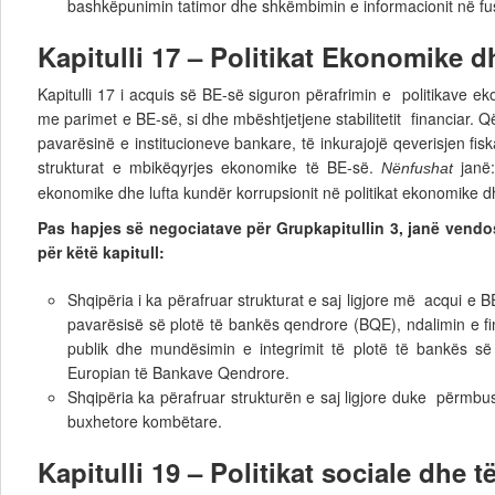
bashkëpunimin tatimor dhe shkëmbimin e informacionit në fus
Kapitulli 17 – Politikat Ekonomike 
Kapitulli 17 i acquis së BE-së siguron përafrimin e politikave 
me parimet e BE-së, si dhe mbështjetjene stabilitetit financiar. Qël
pavarësinë e institucioneve bankare, të inkurajojë qeverisjen f
strukturat e mbikëqyrjes ekonomike të BE-së.
janë:
Nënfushat
ekonomike dhe lufta kundër korrupsionit në politikat ekonomike 
Pas hapjes së negociatave për Grupkapitullin 3, janë vendo
për këtë kapitull:
Shqipëria i ka përafruar strukturat e saj ligjore më acqui e 
pavarësisë së plotë të bankës qendrore (BQE), ndalimin e fi
publik dhe mundësimin e integrimit të plotë të bankës s
Europian të Bankave Qendrore.
Shqipëria ka përafruar strukturën e saj ligjore duke përmbus
buxhetore kombëtare.
Kapitulli 19 – Politikat sociale dhe 