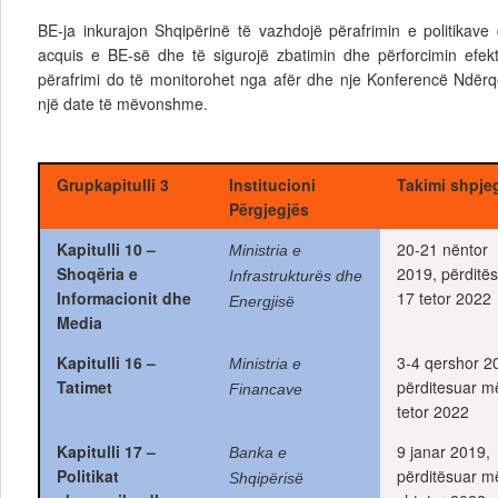
BE-ja inkurajon Shqipërinë të vazhdojë përafrimin e politikave 
acquis e BE-së dhe të sigurojë zbatimin dhe përforcimin efektiv
përafrimi do të monitorohet nga afër dhe nje Konferencë Ndërq
një date të mëvonshme.
Grupkapitulli 3
Institucioni
Takimi shpje
Përgjegjës
Kapitulli 10 –
20-21 nëntor
Ministria e
Shoqëria e
2019,
përditë
Infrastrukturës dhe
Informacionit dhe
17 tetor 2022
Energjisë
Media
Kapitulli 16 –
3-4 qershor 2
Ministria e
Tatimet
përditesuar m
Financave
tetor 2022
Kapitulli 17 –
9 janar 2019,
Banka e
Politikat
përditësuar m
Shqipërisë