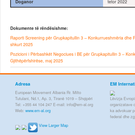
Doganor
tetor 2022
Dokumente të rëndësishme:
Raporti Screening për Grupkapitullin 3 – Konkurrueshmëria dhe Rr
shkurt 2025
Pozicioni i Përbashkët Negociues i BE për Grupkapitullin 3 – Kon
Gjithëpërfshirëse, maj 2025
Adresa
EM Internat
European Movement Albania Rr. Milto
Tutulani, Nd.1, Ap. 3, Tiranë 1019 – Shqipëri
Lëvizja Evropia
Tel: +355 44 104 247 E-mail: info@em-al.org
organizatave q
Web:
www.em-al.org
ka advokuar p
federal dhe zg
View Larger Map