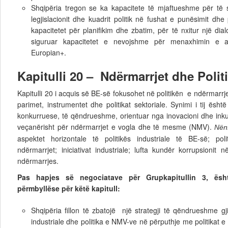
Shqipëria tregon se ka kapacitete të mjaftueshme për të s
legjislacionit dhe kuadrit politik në fushat e punësimit dhe 
kapacitetet për planifikim dhe zbatim, për të nxitur një dial
siguruar kapacitetet e nevojshme për menaxhimin e 
Europian+.
Kapitulli 20 – Ndërmarrjet dhe Politi
Kapitulli 20 i acquis së BE-së fokusohet në politikën e ndërmarrje
parimet, instrumentet dhe politikat sektoriale. Synimi i tij ës
konkurruese, të qëndrueshme, orientuar nga inovacioni dhe inkur
veçanërisht për ndërmarrjet e vogla dhe të mesme (NMV).
Nënf
aspektet horizontale të politikës industriale të BE-së; po
ndërmarrjet; iniciativat industriale; lufta kundër korrupsionit
ndërmarrjes.
Pas hapjes së negociatave për Grupkapitullin 3, ësh
përmbyllëse për këtë kapitull:
Shqipëria fillon të zbatojë një strategji të qëndrueshme gji
industriale dhe politika e NMV-ve në përputhje me politikat e