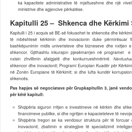
ka kapacitete administrative të mjaftueshme dhe një nivel
ministrive dhe agjencive përkatëse.
Kapitulli 25 – Shkenca dhe Kërkimi
Kapitulli i 25 i acquis së BE-së fokusohet te shkencëa dhe kërkimi
të mbështesë kërkimin dhe inovacionin duke përmirësuar fi
bashkëpunimin midis univeristeve dhe bizneseve dhe nxitjen e 
shkencor. Gjithashtu inkurajon pjesëmarrjen në programet e
nxisin zhvillimin afatgjatë dhe konkurrueshmërinë
. Nënfush
shkencor dhe inovacionit; Programi Europian Kuadër për Kërkimi
në Zonën Europiane të Kërkimit; si dhe lufta kundër korrupsion
shkencës.
Pas hapjes së negociatave për Grupkapitullin 3, janë vendo
për këtë kapitull:
Shqipëria siguron rritjen e investimeve në kërkim dhe shk
financimeve publike, si dhe ngritjen e kapacieteteve të nevoj
Shqipëria tregon se ka vendosur struktura për të forcuar 
inovacionit, zbatimin e strategjive të specializimit intelig