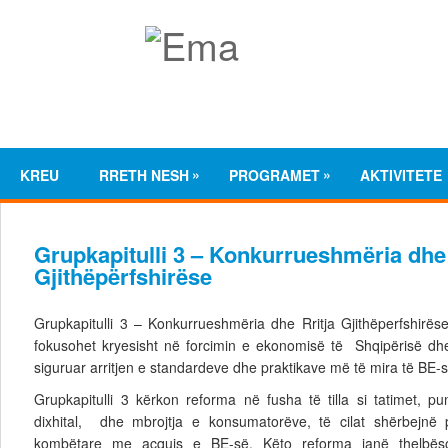
»
»
KREU
RRETH NESH
PROGRAMET
AKTIVITETE
Grupkapitulli 3 – Konkurrueshmëria dhe 
Gjithëpërfshirëse
Grupkapitulli 3 – Konkurrueshmëria dhe Rritja Gjithëperfshirëse
fokusohet kryesisht në forcimin e ekonomisë të Shqipërisë dhe 
siguruar arritjen e standardeve dhe praktikave më të mira të BE-s
Grupkapitulli 3 kërkon reforma në fusha të tilla si tatimet, pu
dixhital, dhe mbrojtja e konsumatorëve, të cilat shërbejnë p
kombëtare me acquis e BE-së. Këto reforma janë thelbësor