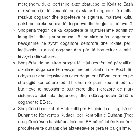
mëtejshëm, duke përfshirë aktet zbatuese të Kodit të Bash
me vëmendje të veçantë ndajs statusit doganor të mallrave
rrezikut doganor dhe aspekteve të sigurisë, mallrave kultur
gatshme, prekursoreve të doganeve dhe heqjen e tarifave të 
Shqipëria tregon që ka kapacitete të mjaftueshmë administr
integriteti dhe performance të administratës doganore,
nevojshme në zyrat doganore qendrore dhe lokale për 
legjislacionin e saj doganor dhe për të kontrolluar e mbi
lëvizjet ndërkufitare.
Shqipëria demonstron proges të mjaftueshëm në përgatitjen
dixhitale doganore të nevojshme për zbatimin e Kodit të
ndryshuar dhe legjislacioni tjetër doganor i BE-së, përmes për
strategjië kombëtare për IT dhe një plani zbatimi për do
burimeve të nevojshme buxhetore dhe njerëzore që mundë
sistemeve dixhitale doganore, dhe ndërveprueshmërinë e 
doganor të BE-së.
Shqipëria i bashkohet Protokollit për Eliminimin e Tregtisë 
Duhanit të Konventës Kudaër për Kontrollin e Duhanit (Pro
dhe përmirëson bashkëpunimin me BE-në në luftën kundër ko
produkteve të duhanit dhe aktiviteteve të tjera të paligjshme.