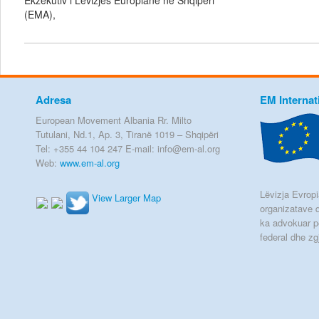
Ekzekutiv i Lëvizjes Europiane në Shqipëri
(EMA),
Adresa
EM Internat
European Movement Albania Rr. Milto
Tutulani, Nd.1, Ap. 3, Tiranë 1019 – Shqipëri
Tel: +355 44 104 247 E-mail: info@em-al.org
Web:
www.em-al.org
Lëvizja Evropia
View Larger Map
organizatave q
ka advokuar p
federal dhe zg