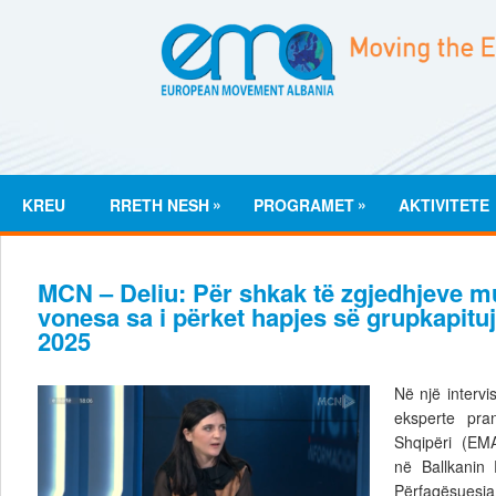
»
»
KREU
RRETH NESH
PROGRAMET
AKTIVITETE
MCN – Deliu: Për shkak të zgjedhjeve m
vonesa sa i përket hapjes së grupkapitujve
2025
Në një intervi
eksperte pra
Shqipëri (EMA)
në Ballkanin 
Përfaqësuesj