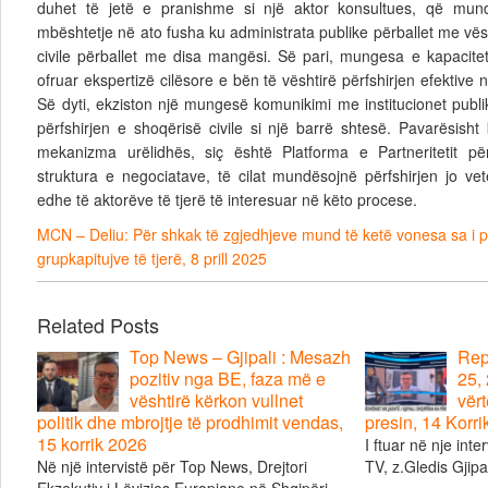
duhet të jetë e pranishme si një aktor konsultues, që mund
mbështetje në ato fusha ku administrata publike përballet me vësh
civile përballet me disa mangësi. Së pari, mungesa e kapacite
ofruar ekspertizë cilësore e bën të vështirë përfshirjen efektiv
Së dyti, ekziston një mungesë komunikimi me institucionet publi
përfshirjen e shoqërisë civile si një barrë shtesë. Pavarësisht 
mekanizma urëlidhës, siç është Platforma e Partneritetit p
struktura e negociatave, të cilat mundësojnë përfshirjen jo vet
edhe të aktorëve të tjerë të interesuar në këto procese.
MCN – Deliu: Për shkak të zgjedhjeve mund të ketë vonesa sa i p
grupkapitujve të tjerë, 8 prill 2025
Related Posts
Top News – Gjipali : Mesazh
Repo
pozitiv nga BE, faza më e
25, 
vështirë kërkon vullnet
vërt
politik dhe mbrojtje të prodhimit vendas,
presin, 14 Korr
15 korrik 2026
I ftuar në nje inte
Në një intervistë për Top News, Drejtori
TV, z.Gledis Gjipal