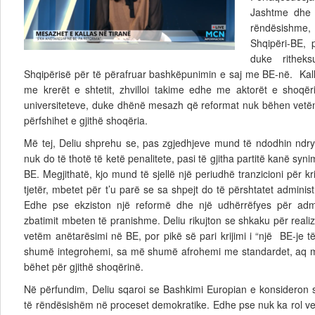
Jashtme dhe 
rëndësishme, 
Shqipëri-BE, 
duke ritheks
Shqipërisë për të përafruar bashkëpunimin e saj me BE-në. Kal
me krerët e shtetit, zhvilloi takime edhe me aktorët e shoqër
universiteteve, duke dhënë mesazh që reformat nuk bëhen vetëm
përfshihet e gjithë shoqëria.
Më tej, Deliu shprehu se, pas zgjedhjeve mund të ndodhin ndry
nuk do të thotë të ketë penalitete, pasi të gjitha partitë kanë syn
BE. Megjithatë, kjo mund të sjellë një periudhë tranzicioni për kr
tjetër, mbetet për t’u parë se sa shpejt do të përshtatet adminis
Edhe pse ekziston një reformë dhe një udhërrëfyes për admin
zbatimit mbeten të pranishme. Deliu rikujton se shkaku p
ër real
vetëm anëtarësimi në BE,
por pikë së pari krijimi i “një BE-je 
shumë integrohemi, sa më shumë afrohemi me standardet, aq 
bëhet për gjithë shoqërinë.
N
ë përfundim,
Deliu sqaroi se Bashkimi Europian e konsideron s
të rëndësishëm në proceset demokratike. Edhe pse nuk ka rol ve