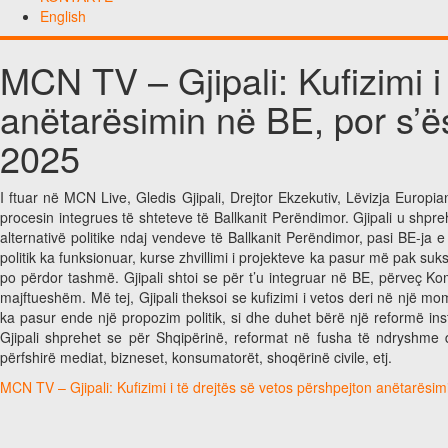
English
MCN TV – Gjipali: Kufizimi i
anëtarësimin në BE, por s’ës
2025
I ftuar në MCN Live, Gledis Gjipali, Drejtor Ekzekutiv, Lëvizja Europi
procesin integrues të shteteve të Ballkanit Perëndimor. Gjipali u shpreh s
alternativë politike ndaj vendeve të Ballkanit Perëndimor, pasi BE-ja 
politik ka funksionuar, kurse zhvillimi i projekteve ka pasur më pak su
po përdor tashmë. Gjipali shtoi se për t’u integruar në BE, përveç K
majftueshëm. Më tej, Gjipali theksoi se kufizimi i vetos deri në një 
ka pasur ende një propozim politik, si dhe duhet bërë një reformë inst
Gjipali shprehet se për Shqipërinë, reformat në fusha të ndryshme du
përfshirë mediat, bizneset, konsumatorët, shoqërinë civile, etj.
MCN TV – Gjipali: Kufizimi i të drejtës së vetos përshpejton anëtarësim