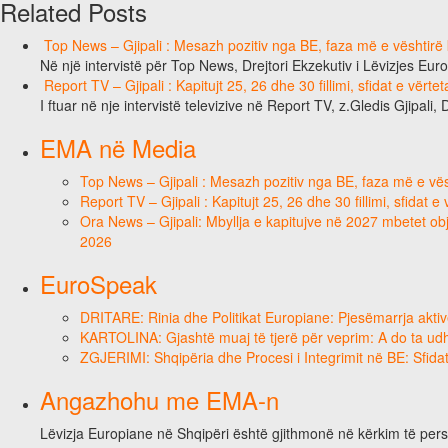
Related Posts
Top News – Gjipali : Mesazh pozitiv nga BE, faza më e vështirë k
Në një intervistë për Top News, Drejtori Ekzekutiv i Lëvizjes Eu
Report TV – Gjipali : Kapitujt 25, 26 dhe 30 fillimi, sfidat e vërt
I ftuar në nje intervistë televizive në Report TV, z.Gledis Gjipali, 
EMA në Media
Top News – Gjipali : Mesazh pozitiv nga BE, faza më e vësh
Report TV – Gjipali : Kapitujt 25, 26 dhe 30 fillimi, sfidat 
Ora News – Gjipali: Mbyllja e kapitujve në 2027 mbetet obje
2026
EuroSpeak
DRITARE: Rinia dhe Politikat Europiane: Pjesëmarrja aktiv
KARTOLINA: Gjashtë muaj të tjerë për veprim: A do ta ud
ZGJERIMI: Shqipëria dhe Procesi i Integrimit në BE: Sfidat
Angazhohu me EMA-n
Lëvizja Europiane në Shqipëri është gjithmonë në kërkim të person