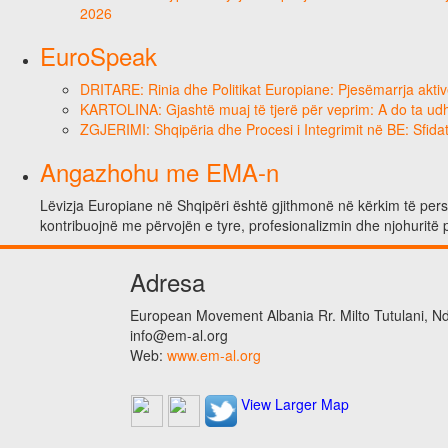
2026
EuroSpeak
DRITARE: Rinia dhe Politikat Europiane: Pjesëmarrja aktiv
KARTOLINA: Gjashtë muaj të tjerë për veprim: A do ta ud
ZGJERIMI: Shqipëria dhe Procesi i Integrimit në BE: Sfidat
Angazhohu me EMA-n
Lëvizja Europiane në Shqipëri është gjithmonë në kërkim të person
kontribuojnë me përvojën e tyre, profesionalizmin dhe njohuritë 
Adresa
European Movement Albania Rr. Milto Tutulani, Nd.
info@em-al.org
Web:
www.em-al.org
View Larger Map