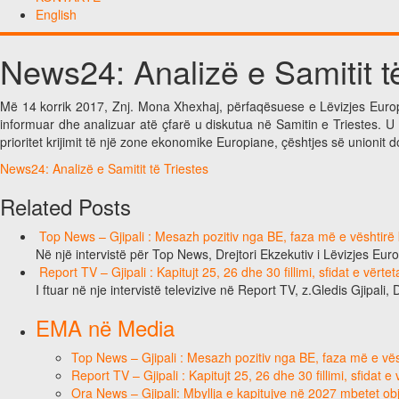
English
News24: Analizë e Samitit të
Më 14 korrik 2017, Znj. Mona Xhexhaj, përfaqësuese e Lëvizjes Europ
informuar dhe analizuar atë çfarë u diskutua në Samitin e Triestes. U 
prioritet krijimit të një zone ekonomike Europiane, çështjes së unionit 
News24: Analizë e Samitit të Triestes
Related Posts
Top News – Gjipali : Mesazh pozitiv nga BE, faza më e vështirë k
Në një intervistë për Top News, Drejtori Ekzekutiv i Lëvizjes Eu
Report TV – Gjipali : Kapitujt 25, 26 dhe 30 fillimi, sfidat e vërt
I ftuar në nje intervistë televizive në Report TV, z.Gledis Gjipali, 
EMA në Media
Top News – Gjipali : Mesazh pozitiv nga BE, faza më e vësh
Report TV – Gjipali : Kapitujt 25, 26 dhe 30 fillimi, sfidat 
Ora News – Gjipali: Mbyllja e kapitujve në 2027 mbetet obje