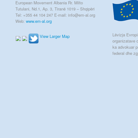
European Movement Albania Rr. Milto
Tutulani, Nd.1, Ap. 3, Tiranë 1019 – Shqipëri
Tel: +355 44 104 247 E-mail: info@em-al.org
Web:
www.em-al.org
Lëvizja Evropia
View Larger Map
organizatave q
ka advokuar p
federal dhe zg