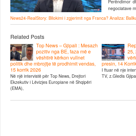
Perëndimor d
negociatave m
News24-RealStory: Bllokimi i zgjerimit nga Franca? Analiza: Ballk
Related Posts
Top News – Gjipali : Mesazh
Repo
pozitiv nga BE, faza më e
25, 
vështirë kërkon vullnet
vërt
politik dhe mbrojtje të prodhimit vendas,
presin, 14 Korr
15 korrik 2026
I ftuar në nje inte
Në një intervistë për Top News, Drejtori
TV, z.Gledis Gjipal
Ekzekutiv i Lëvizjes Europiane në Shqipëri
(EMA),