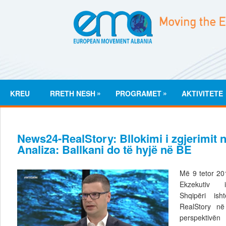
»
»
KREU
RRETH NESH
PROGRAMET
AKTIVITETE
News24-RealStory: Bllokimi i zgjerimit 
Analiza: Ballkani do të hyjë në BE
Më 9 tetor 201
Ekzekutiv i
Shqipëri ish
RealStory në
perspektivën