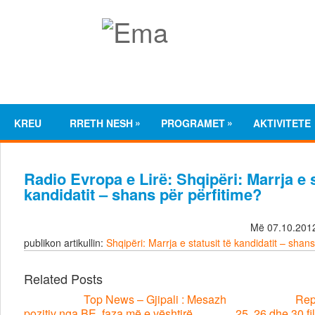
»
»
KREU
RRETH NESH
PROGRAMET
AKTIVITETE
Radio Evropa e Lirë: Shqipëri: Marrja e s
kandidatit – shans për përfitime?
Më 07.10.2012
publikon artikullin:
Shqipëri: Marrja e statusit të kandidatit – shan
Related Posts
Top News – Gjipali : Mesazh
Repo
pozitiv nga BE, faza më e vështirë
25, 26 dhe 30 fil