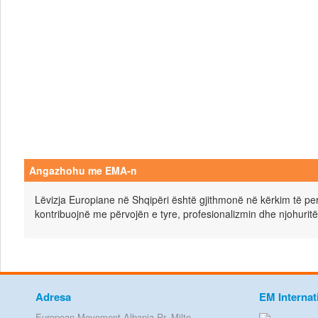
Angazhohu me EMA-n
Lëvizja Europiane në Shqipëri është gjithmonë në kërkim të pers
kontribuojnë me përvojën e tyre, profesionalizmin dhe njohuritë
Adresa
EM Internat
European Movement Albania Rr. Milto