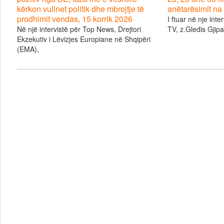
kërkon vullnet politik dhe mbrojtje të
anëtarësimit na 
prodhimit vendas, 15 korrik 2026
I ftuar në nje inte
Në një intervistë për Top News, Drejtori
TV, z.Gledis Gjipal
Ekzekutiv i Lëvizjes Europiane në Shqipëri
(EMA),