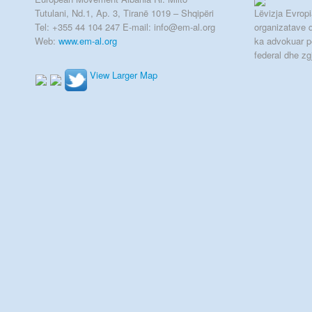
Tutulani, Nd.1, Ap. 3, Tiranë 1019 – Shqipëri
Lëvizja Evropia
Tel: +355 44 104 247 E-mail: info@em-al.org
organizatave q
Web:
www.em-al.org
ka advokuar p
federal dhe zg
View Larger Map