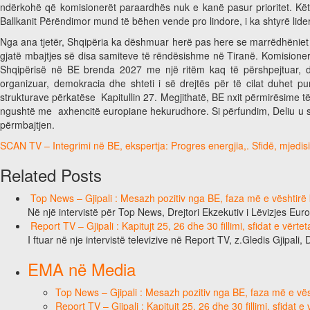
ndërkohë që komisionerët paraardhës nuk e kanë pasur prioritet. Këtu 
Ballkanit Përëndimor mund të bëhen vende pro lindore, i ka shtyrë li
Nga ana tjetër, Shqipëria ka dëshmuar herë pas here se marrëdhënie
gjatë mbajtjes së disa samiteve të rëndësishme në Tiranë. Komisioner
Shqipërisë në BE brenda 2027 me një ritëm kaq të përshpejtuar, di
organizuar, demokracia dhe shteti i së drejtës për të cilat duhet p
strukturave përkatëse Kapitullin 27. Megjithatë, BE nxit përmirësime 
ngushtë me axhencitë europiane hekurudhore. Si përfundim, Deliu u s
përmbajtjen.
SCAN TV – Integrimi në BE, ekspertja: Progres energjia,. Sfidë, mjedis
Related Posts
Top News – Gjipali : Mesazh pozitiv nga BE, faza më e vështirë k
Në një intervistë për Top News, Drejtori Ekzekutiv i Lëvizjes Eu
Report TV – Gjipali : Kapitujt 25, 26 dhe 30 fillimi, sfidat e vërt
I ftuar në nje intervistë televizive në Report TV, z.Gledis Gjipali, 
EMA në Media
Top News – Gjipali : Mesazh pozitiv nga BE, faza më e vësh
Report TV – Gjipali : Kapitujt 25, 26 dhe 30 fillimi, sfidat 