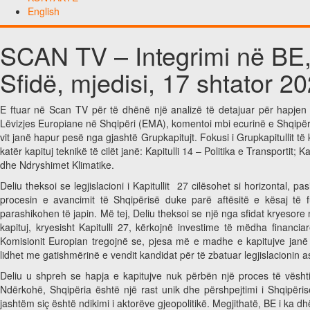
English
SCAN TV – Integrimi në BE, 
Sfidë, mjedisi, 17 shtator 2
E ftuar në Scan TV për të dhënë një analizë të detajuar për hapjen e
Lëvizjes Europiane në Shqipëri (EMA), komentoi mbi ecurinë e Shqipëri
vit janë hapur pesë nga gjashtë Grupkapitujt. Fokusi i Grupkapitullit
katër kapituj teknikë të cilët janë: Kapitulli 14 – Politika e Transportit;
dhe Ndryshimet Klimatike.
Deliu theksoi se legjislacioni i Kapitullit 27 cilësohet si horizontal, p
procesin e avancimit të Shqipërisë duke parë aftësitë e kësaj të f
parashikohen të japin.
Më tej, Deliu theksoi se një nga sfidat kryesore 
kapituj, kryesisht Kapitulli 27, kërkojnë investime të mëdha financ
Komisionit Europian tregojnë se, pjesa më e madhe e kapitujve janë në
lidhet me gatishmërinë e vendit kandidat për të zbatuar legjislacionin a
Deliu u shpreh se hapja e kapitujve nuk përbën një proces të vësht
Ndërkohë, Shqipëria është një rast unik dhe përshpejtimi i Shqipëri
jashtëm siç është ndikimi i aktorëve gjeopolitikë. Megjithatë, BE i ka