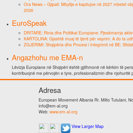
Ora News – Gjipali: Mbyllja e kapitujve në 2027 mbetet obje
2026
EuroSpeak
DRITARE: Rinia dhe Politikat Europiane: Pjesëmarrja aktiv
KARTOLINA: Gjashtë muaj të tjerë për veprim: A do ta ud
ZGJERIMI: Shqipëria dhe Procesi i Integrimit në BE: Sfidat
Angazhohu me EMA-n
Lëvizja Europiane në Shqipëri është gjithmonë në kërkim të person
kontribuojnë me përvojën e tyre, profesionalizmin dhe njohuritë 
Adresa
European Movement Albania Rr. Milto Tutulani, Nd.
info@em-al.org
Web:
www.em-al.org
View Larger Map