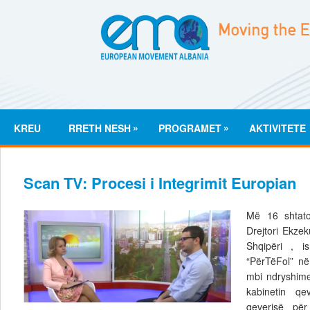
»
»
KREU
RRETH NESH
PROGRAMET
AKTIVITETE
Scan TV: Procesi i Integrimit Europian
Më 16 shtator
Drejtori Ekzek
Shqipëri , i
“PërTëFol” në
mbi ndryshime
kabinetin qe
qeverisë për