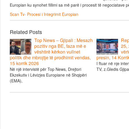
Europian ku synohet fillimi sa më parë i procesit të negociatave 
Scan Tv- Procesi i Integrimit Europian
Related Posts
Top News – Gjipali : Mesazh
Repo
pozitiv nga BE, faza më e
25, 
vështirë kërkon vullnet
vërt
politik dhe mbrojtje të prodhimit vendas,
presin, 14 Korr
15 korrik 2026
I ftuar në nje inte
Në një intervistë për Top News, Drejtori
TV, z.Gledis Gjipal
Ekzekutiv i Lëvizjes Europiane në Shqipëri
(EMA),