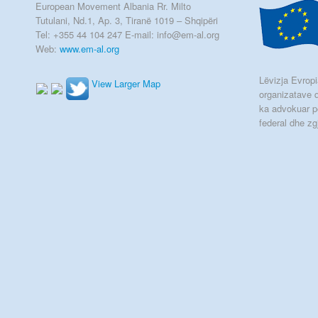
European Movement Albania Rr. Milto
Tutulani, Nd.1, Ap. 3, Tiranë 1019 – Shqipëri
Tel: +355 44 104 247 E-mail: info@em-al.org
Web:
www.em-al.org
Lëvizja Evropia
View Larger Map
organizatave q
ka advokuar p
federal dhe zg