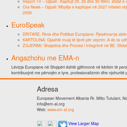
Report TV – Gjipali : Kapitujt 25, 26 dhe 30 fillimi, sfidat 
Ora News – Gjipali: Mbyllja e kapitujve në 2027 mbetet obje
2026
EuroSpeak
DRITARE: Rinia dhe Politikat Europiane: Pjesëmarrja aktiv
KARTOLINA: Gjashtë muaj të tjerë për veprim: A do ta ud
ZGJERIMI: Shqipëria dhe Procesi i Integrimit në BE: Sfidat
Angazhohu me EMA-n
Lëvizja Europiane në Shqipëri është gjithmonë në kërkim të person
kontribuojnë me përvojën e tyre, profesionalizmin dhe njohuritë 
Adresa
European Movement Albania Rr. Milto Tutulani, Nd.
info@em-al.org
Web:
www.em-al.org
View Larger Map