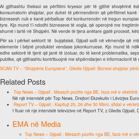
Ai gjithashtu theksoi se përfitimi kryesor për të gjithë shoqërinë ë
konsumatorin shqiptar, por duhet të përmendimin që përfitimet kanë 
biznesesh nuk e kanë përballuar dot konkurrencën në tregun europian,
tyre. Kjo mund t’i ndodhi bizneseve të vogla, që operojnë me tregtimi
shumë i lartë në Shqipëri. Në vende të tjera anëtare gjatë procesit, kët
Për sa i përket sektorit të bujqësisë, Gjipali solli në vëmendje që m
elemente i bëjnë produktet vendase jokonkurruese. Kjo mund të ndikoj
edhe sektorë të tjerë që janë të izoluar, do të kenë problematika, s
publike, që gjithashtu kontribuojnë me shpërndarjen e informacionit të
SCAN TV – “Shqipëria Europiane”, Gledis Gjipali: Biznesi shqiptar përb
Related Posts
Top News – Gjipali : Mesazh pozitiv nga BE, faza më e vështirë k
Në një intervistë për Top News, Drejtori Ekzekutiv i Lëvizjes Eu
Report TV – Gjipali : Kapitujt 25, 26 dhe 30 fillimi, sfidat e vërt
I ftuar në nje intervistë televizive në Report TV, z.Gledis Gjipali, 
EMA në Media
Top News – Gjipali : Mesazh pozitiv nga BE, faza më e vësh