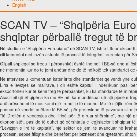
English
SCAN TV – “Shqipëria Europi
shqiptar përballë tregut të
Në studion e “Shqipëria Europiane” në SCAN TV, ishte i ftuar eksperti i 
cili komentoi mbi fazën aktuale të procesit të integrimit europian për 
Gjipali shpjegoi se tregu i përbashkët është themeli i BE-së dhe ai ësht
në momentin kur do te jemi anëtar dhe do të ndikojë tek standartet qe
Në intervistë u komentuan katër liritë dhe standardet që vendi ynë d
Liria e lëvizjes së mallrave, i cili është kapitull i ndërlikuar, pasi
eksportohen kur të kemi treg të përbashkët, ku ka standarde të mirëpë
Asociimit që Shqipëria ka me BE-në, ka mundësuar që një pjesë e treg
anëtarësohemi të mos kemi një tronditje të madhe. Me të njëjtin rëndësi 
punuar në vendet anëtare të BE-së, për profesione të pavarura si: mjekët,
‘’të Drejtën e vendosjes dhe lirinë për të ofruar shërbime”, me një 
ekonomistët, pasi do të duhet që përshtatja e legjislacionit shqiptar 
‘’Lëvizjen e lirë të kapitalit’’, një sektor që jemi të avancuar në kr
procesin, sepse fillojnë dhe benefitet për bizneset dhe qytetarët, shton 