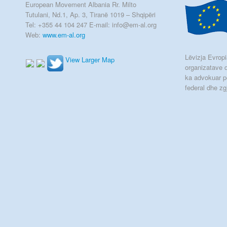
European Movement Albania Rr. Milto
Tutulani, Nd.1, Ap. 3, Tiranë 1019 – Shqipëri
Tel: +355 44 104 247 E-mail: info@em-al.org
Web:
www.em-al.org
Lëvizja Evropia
View Larger Map
organizatave q
ka advokuar p
federal dhe zg