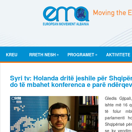
»
»
KREU
RRETH NESH
PROGRAMET
AKTIVITETE
Syri tv: Holanda dritë jeshile për Shqipë
do të mbahet konferenca e parë ndërqev
Gledis Gjipal
ishte më 16 q
të folur mb
parlamenti h
Shqipërisë për
se ky vendim 