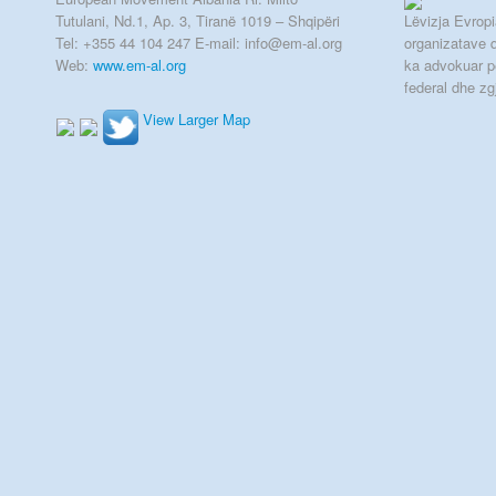
Tutulani, Nd.1, Ap. 3, Tiranë 1019 – Shqipëri
Lëvizja Evropia
Tel: +355 44 104 247 E-mail: info@em-al.org
organizatave q
Web:
www.em-al.org
ka advokuar p
federal dhe zg
View Larger Map