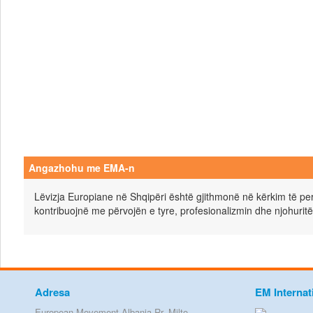
Angazhohu me EMA-n
Lëvizja Europiane në Shqipëri është gjithmonë në kërkim të pers
kontribuojnë me përvojën e tyre, profesionalizmin dhe njohuritë
Adresa
EM Internat
European Movement Albania Rr. Milto