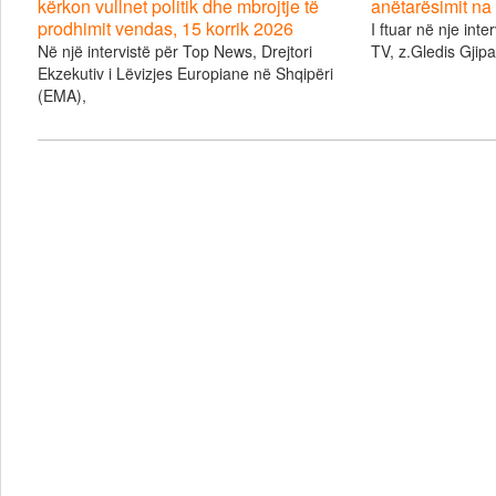
kërkon vullnet politik dhe mbrojtje të
anëtarësimit na 
prodhimit vendas, 15 korrik 2026
I ftuar në nje inte
Në një intervistë për Top News, Drejtori
TV, z.Gledis Gjipal
Ekzekutiv i Lëvizjes Europiane në Shqipëri
(EMA),