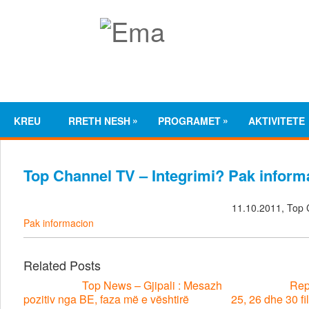
»
»
KREU
RRETH NESH
PROGRAMET
AKTIVITETE
Top Channel TV – Integrimi? Pak inform
11.10.2011, Top
Pak informacion
Related Posts
Top News – Gjipali : Mesazh
Repo
pozitiv nga BE, faza më e vështirë
25, 26 dhe 30 fil