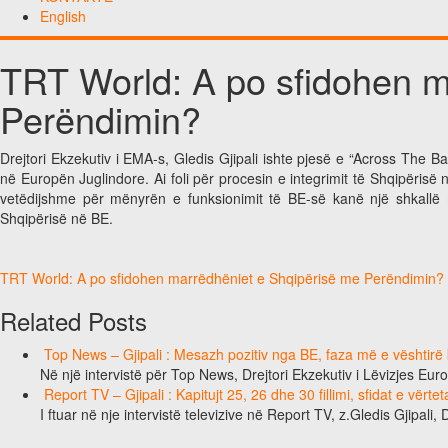
English
TRT World: A po sfidohen m
Perëndimin?
Drejtori Ekzekutiv i EMA-s, Gledis Gjipali ishte pjesë e “Across The 
në Europën Juglindore. Ai foli për procesin e integrimit të Shqipërisë
vetëdijshme për mënyrën e funksionimit të BE-së kanë një shkallë 
Shqipërisë në BE.
TRT World: A po sfidohen marrëdhëniet e Shqipërisë me Perëndimin?
Related Posts
Top News – Gjipali : Mesazh pozitiv nga BE, faza më e vështirë k
Në një intervistë për Top News, Drejtori Ekzekutiv i Lëvizjes Eu
Report TV – Gjipali : Kapitujt 25, 26 dhe 30 fillimi, sfidat e vërt
I ftuar në nje intervistë televizive në Report TV, z.Gledis Gjipali, 