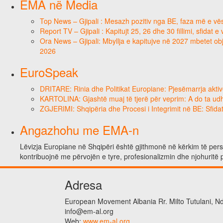
EMA në Media
Top News – Gjipali : Mesazh pozitiv nga BE, faza më e vësh
Report TV – Gjipali : Kapitujt 25, 26 dhe 30 fillimi, sfidat 
Ora News – Gjipali: Mbyllja e kapitujve në 2027 mbetet obje
2026
EuroSpeak
DRITARE: Rinia dhe Politikat Europiane: Pjesëmarrja aktiv
KARTOLINA: Gjashtë muaj të tjerë për veprim: A do ta ud
ZGJERIMI: Shqipëria dhe Procesi i Integrimit në BE: Sfidat
Angazhohu me EMA-n
Lëvizja Europiane në Shqipëri është gjithmonë në kërkim të person
kontribuojnë me përvojën e tyre, profesionalizmin dhe njohuritë 
Adresa
European Movement Albania Rr. Milto Tutulani, Nd.
info@em-al.org
Web:
www.em-al.org