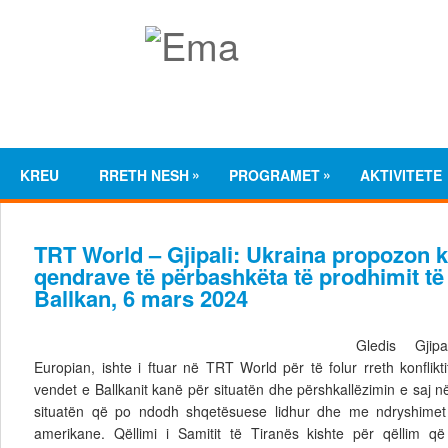
»
»
KREU
RRETH NESH
PROGRAMET
AKTIVITETE
TRT World – Gjipali: Ukraina propozon k
qendrave të përbashkëta të prodhimit t
Ballkan, 6 mars 2024
Gledis Gjipa
Europian, ishte i ftuar në TRT World për të folur rreth konflik
vendet e Ballkanit kanë për situatën dhe përshkallëzimin e saj në
situatën që po ndodh shqetësuese lidhur dhe me ndryshime
amerikane. Qëllimi i Samitit të Tiranës kishte për qëllim q