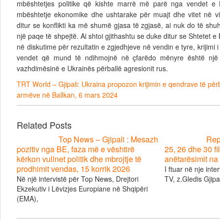
mbështetjes politike që kishte marrë më parë nga vendet e 
mbështetje ekonomike dhe ushtarake për muajt dhe vitet në vij
ditur se konflikti ka më shumë gjasa të zgjasë, ai nuk do të sh
një paqe të shpejtë. Ai shtoi gjithashtu se duke ditur se Shtetet 
në diskutime për rezultatin e zgjedhjeve në vendin e tyre, krijimi
vendet që mund të ndihmojnë në çfarëdo mënyre është nj
vazhdimësinë e Ukrainës përballë agresionit rus.
TRT World – Gjipali: Ukraina propozon krijimin e qendrave të për
armëve në Ballkan, 6 mars 2024
Related Posts
Top News – Gjipali : Mesazh
Repo
pozitiv nga BE, faza më e vështirë
25, 26 dhe 30 fil
kërkon vullnet politik dhe mbrojtje të
anëtarësimit na 
prodhimit vendas, 15 korrik 2026
I ftuar në nje inte
Në një intervistë për Top News, Drejtori
TV, z.Gledis Gjipal
Ekzekutiv i Lëvizjes Europiane në Shqipëri
(EMA),