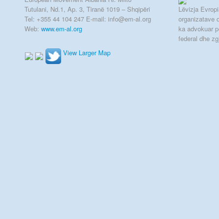
Tutulani, Nd.1, Ap. 3, Tiranë 1019 – Shqipëri
Lëvizja Evropia
Tel: +355 44 104 247 E-mail: info@em-al.org
organizatave q
Web:
www.em-al.org
ka advokuar p
federal dhe zg
View Larger Map