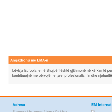
Angazhohu me EMA-n
Lëvizja Europiane në Shqipëri është gjithmonë në kërkim të pers
kontribuojnë me përvojën e tyre, profesionalizmin dhe njohuritë
Adresa
EM Internat
European Movement Albania Rr. Milto