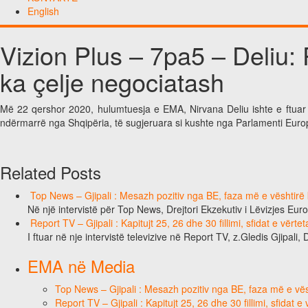
English
Vizion Plus – 7pa5 – Deliu:
ka çelje negociatash
Më 22 qershor 2020, hulumtuesja e EMA, Nirvana Deliu ishte e ftuar
ndërmarrë nga Shqipëria, të sugjeruara si kushte nga Parlamenti Europ
Related Posts
Top News – Gjipali : Mesazh pozitiv nga BE, faza më e vështirë k
Në një intervistë për Top News, Drejtori Ekzekutiv i Lëvizjes Eu
Report TV – Gjipali : Kapitujt 25, 26 dhe 30 fillimi, sfidat e vërt
I ftuar në nje intervistë televizive në Report TV, z.Gledis Gjipali, 
EMA në Media
Top News – Gjipali : Mesazh pozitiv nga BE, faza më e vësh
Report TV – Gjipali : Kapitujt 25, 26 dhe 30 fillimi, sfidat 