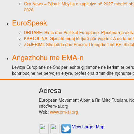
Ora News – Gjipali: Mbyllja e kapitujve në 2027 mbetet obje
2026
EuroSpeak
DRITARE: Rinia dhe Politikat Europiane: Pjesëmarrja aktiv
KARTOLINA: Gjashtë muaj të tjerë për veprim: A do ta ud
ZGJERIMI: Shqipëria dhe Procesi i Integrimit në BE: Sfidat
Angazhohu me EMA-n
Lëvizja Europiane në Shqipëri është gjithmonë në kërkim të person
kontribuojnë me përvojën e tyre, profesionalizmin dhe njohuritë 
Adresa
European Movement Albania Rr. Milto Tutulani, Nd.
info@em-al.org
Web:
www.em-al.org
View Larger Map