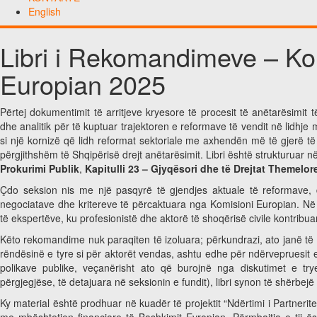
English
Libri i Rekomandimeve – Ko
Europian 2025
Përtej dokumentimit të arritjeve kryesore të procesit të anëtarësimi
dhe analitik për të kuptuar trajektoren e reformave të vendit në lidhj
si një kornizë që lidh reformat sektoriale me axhendën më të gjerë të i
përgjithshëm të Shqipërisë drejt anëtarësimit. Libri është strukturuar në
Prokurimi Publik
,
Kapitulli 23 – Gjyqësori dhe të Drejtat Themelor
Çdo seksion nis me një pasqyrë të gjendjes aktuale të reformave, d
negociatave dhe kritereve të përcaktuara nga Komisioni Europian. Në 
të ekspertëve, ku profesionistë dhe aktorë të shoqërisë civile kontrib
Këto rekomandime nuk paraqiten të izoluara; përkundrazi, ato janë të 
rëndësinë e tyre si për aktorët vendas, ashtu edhe për ndërvepruesit
polikave publike, veçanërisht ato që burojnë nga diskutimet e trye
përgjegjëse, të detajuara në seksionin e fundit), libri synon të shërbejë
Ky material është prodhuar në kuadër të projektit “Ndërtimi i Partneri
me mbështetjen financiare të Bashkimit Evropian. Përmbajtja e tij 