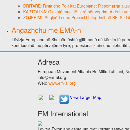
DRITARE: Rinia dhe Politikat Europiane: Pjesëmarrja aktiv
KARTOLINA: Gjashtë muaj të tjerë për veprim: A do ta ud
ZGJERIMI: Shqipëria dhe Procesi i Integrimit në BE: Sfidat
Angazhohu me EMA-n
Lëvizja Europiane në Shqipëri është gjithmonë në kërkim të person
kontribuojnë me përvojën e tyre, profesionalizmin dhe njohuritë 
Adresa
European Movement Albania Rr. Milto Tutulani, Nd.
info@em-al.org
Web:
www.em-al.org
View Larger Map
EM International
Lëvizja Evropiane është një rrjet i organizatave q