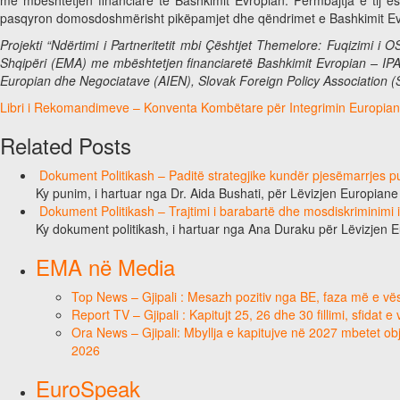
pasqyron domosdoshmërisht pikëpamjet dhe qëndrimet e Bashkimit Ev
Projekti “Ndërtimi i Partneritetit mbi Çështjet Themelore: Fuqizimi 
Shqipëri (EMA) me mbështetjen financiaretë Bashkimit Evropian – IPA
Europian dhe Negociatave (AIEN), Slovak Foreign Policy Association 
Libri i Rekomandimeve – Konventa Kombëtare për Integrimin Europia
Related Posts
Dokument Politikash – Paditë strategjike kundër pjesëmarrjes pub
Ky punim, i hartuar nga Dr. Aida Bushati, për Lëvizjen Europian
Dokument Politikash – Trajtimi i barabartë dhe mosdiskriminimi
Ky dokument politikash, i hartuar nga Ana Duraku për Lëvizjen 
EMA në Media
Top News – Gjipali : Mesazh pozitiv nga BE, faza më e vësh
Report TV – Gjipali : Kapitujt 25, 26 dhe 30 fillimi, sfidat 
Ora News – Gjipali: Mbyllja e kapitujve në 2027 mbetet obje
2026
EuroSpeak