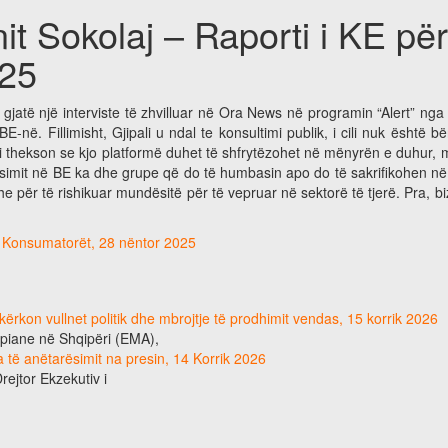
it Sokolaj – Raporti i KE pë
025
gjatë një interviste të zhvilluar në Ora News në programin “Alert” nga g
. Fillimisht, Gjipali u ndal te konsultimi publik, i cili nuk është bë
ipali thekson se kjo platformë duhet të shfrytëzohet në mënyrën e duhur
ësimit në BE ka dhe grupe që do të humbasin apo do të sakrifikohen në n
e për të rishikuar mundësitë për të vepruar në sektorë të tjerë. Pra, b
Vs Konsumatorët, 28 nëntor 2025
ërkon vullnet politik dhe mbrojtje të prodhimit vendas, 15 korrik 2026
ropiane në Shqipëri (EMA),
eta të anëtarësimit na presin, 14 Korrik 2026
Drejtor Ekzekutiv i