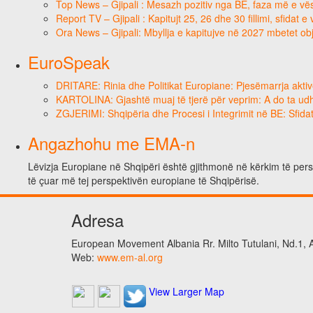
Top News – Gjipali : Mesazh pozitiv nga BE, faza më e vësh
Report TV – Gjipali : Kapitujt 25, 26 dhe 30 fillimi, sfidat 
Ora News – Gjipali: Mbyllja e kapitujve në 2027 mbetet obj
EuroSpeak
DRITARE: Rinia dhe Politikat Europiane: Pjesëmarrja aktiv
KARTOLINA: Gjashtë muaj të tjerë për veprim: A do ta ud
ZGJERIMI: Shqipëria dhe Procesi i Integrimit në BE: Sfidat
Angazhohu me EMA-n
Lëvizja Europiane në Shqipëri është gjithmonë në kërkim të perso
të çuar më tej perspektivën europiane të Shqipërisë.
Adresa
European Movement Albania Rr. Milto Tutulani, Nd.1, A
Web:
www.em-al.org
View Larger Map