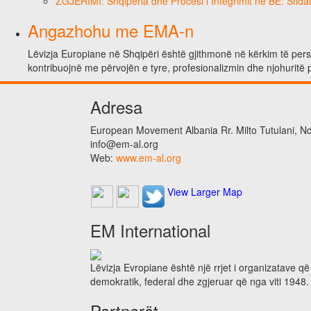
ZGJERIMI: Shqipëria dhe Procesi i Integrimit në BE: Sfidat
Angazhohu me EMA-n
Lëvizja Europiane në Shqipëri është gjithmonë në kërkim të person
kontribuojnë me përvojën e tyre, profesionalizmin dhe njohuritë 
Adresa
European Movement Albania Rr. Milto Tutulani, Nd.
info@em-al.org
Web:
www.em-al.org
View Larger Map
EM International
Lëvizja Evropiane është një rrjet i organizatave q
demokratik, federal dhe zgjeruar që nga viti 1948.
Partnerët