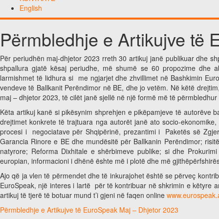
English
Përmbledhje e Artikujve të
Për periudhën maj-dhjetor 2023 rreth 30 artikuj janë publikuar dhe sh
shpallura gjatë kësaj periudhe, më shumë se 60 propozime dhe a
larmishmet të lidhura si me ngjarjet dhe zhvillimet në Bashkimin Eur
vendeve të Ballkanit Perëndimor në BE, dhe jo vetëm. Në këtë drejtim,
maj – dhjetor 2023, të cilët janë sjellë në një formë më të përmbledhur 
Këta artikuj kanë si pikësynim shprehjen e pikëpamjeve të autorëve b
drejtimet konkrete të trajtuara nga autorët janë ato socio-ekonomike, l
procesi i negociatave për Shqipërinë, prezantimi i Paketës së Zgjeri
Garancia Rinore e BE dhe mundësitë për Ballkanin Perëndimor; risitë d
natyrore; Reforma Dixhitale e shërbimeve publike; si dhe Prokurimi
europian, informacioni i dhënë ështe më i plotë dhe më gjithëpërfshirë
Ajo që ja vlen të përmendet dhe të inkurajohet është se përveç kontri
EuroSpeak, një interes i lartë për të kontribuar në shkrimin e këtyre 
artikuj të tjerë të botuar mund t’i gjeni në faqen online
www.eurospeak.
Përmbledhje e Artikujve të EuroSpeak Maj – Dhjetor 2023