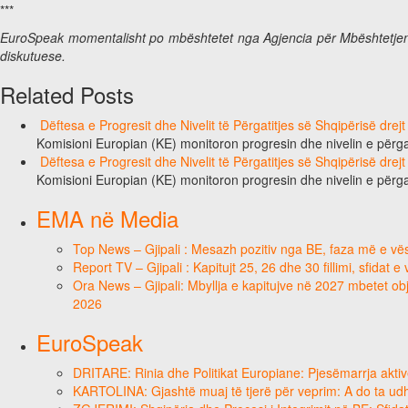
***
EuroSpeak momentalisht po mbështetet nga Agjencia për Mbështetjen e
diskutuese.
Related Posts
Dëftesa e Progresit dhe Nivelit të Përgatitjes së Shqipërisë dre
Komisioni Europian (KE) monitoron progresin dhe nivelin e përg
Dëftesa e Progresit dhe Nivelit të Përgatitjes së Shqipërisë dre
Komisioni Europian (KE) monitoron progresin dhe nivelin e përg
EMA në Media
Top News – Gjipali : Mesazh pozitiv nga BE, faza më e vësh
Report TV – Gjipali : Kapitujt 25, 26 dhe 30 fillimi, sfidat 
Ora News – Gjipali: Mbyllja e kapitujve në 2027 mbetet obje
2026
EuroSpeak
DRITARE: Rinia dhe Politikat Europiane: Pjesëmarrja aktiv
KARTOLINA: Gjashtë muaj të tjerë për veprim: A do ta ud