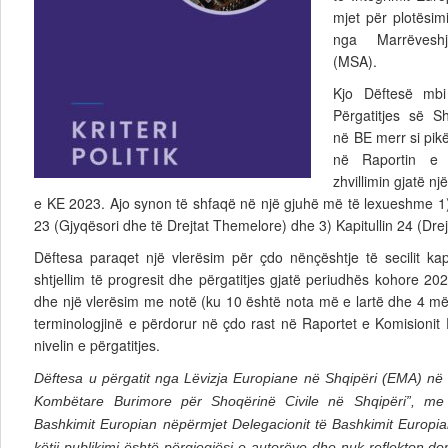
mjet për plotësim
nga Marrëveshja
(MSA).
Kjo Dëftesë mbi
Përgatitjes së Sh
në BE merr si pik
në Raportin e
zhvillimin gjatë një
e KE 2023. Ajo synon të shfaqë në një gjuhë më të lexueshme 1) Kri
23 (Gjyqësori dhe të Drejtat Themelore) dhe 3) Kapitullin 24 (Drejtë
Dëftesa paraqet një vlerësim për çdo nënçështje të secilit kapi
shtjellim të progresit dhe përgatitjes gjatë periudhës kohore 20
dhe një vlerësim me notë (ku 10 është nota më e lartë dhe 4 më
terminologjinë e përdorur në çdo rast në Raportet e Komisionit
nivelin e përgatitjes.
Dëftesa u përgatit nga Lëvizja Europiane në Shqipëri (EMA) në 
Kombëtare Burimore për Shoqërinë Civile në Shqipëri”, me 
Bashkimit Europian nëpërmjet Delegacionit të Bashkimit Europia
këtij publikimi është përgjegjësi e autorëve dhe nuk reflekton 