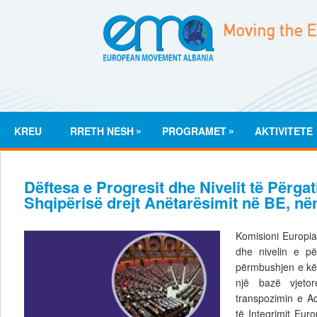
»
»
KREU
RRETH NESH
PROGRAMET
AKTIVITETE
Dëftesa e Progresit dhe Nivelit të Përgat
Shqipërisë drejt Anëtarësimit në BE, në
Komisioni Europia
dhe nivelin e pë
përmbushjen e kër
një bazë vjeto
transpozimin e Ac
të Integrimit Euro