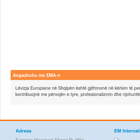
Angazhohu me EMA-n
Lëvizja Europiane në Shqipëri është gjithmonë në kërkim të pers
kontribuojnë me përvojën e tyre, profesionalizmin dhe njohuritë
Adresa
EM Internat
European Movement Albania Rr. Milto