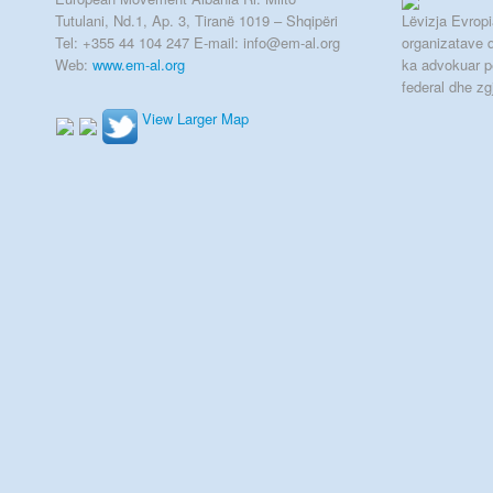
Tutulani, Nd.1, Ap. 3, Tiranë 1019 – Shqipëri
Lëvizja Evropia
Tel: +355 44 104 247 E-mail: info@em-al.org
organizatave q
Web:
www.em-al.org
ka advokuar p
federal dhe zg
View Larger Map