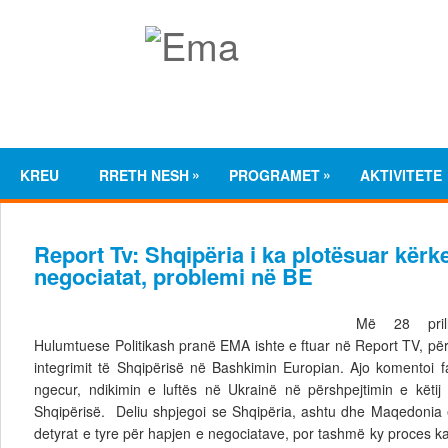
»
»
KREU
RRETH NESH
PROGRAMET
AKTIVITETE
Report Tv: Shqipëria i ka plotësuar kërk
negociatat, problemi në BE
Më 28 pril
Hulumtuese Politikash pranë EMA ishte e ftuar në Report TV, për
integrimit të Shqipërisë në Bashkimin Europian. Ajo komentoi 
ngecur, ndikimin e luftës në Ukrainë në përshpejtimin e këtij
Shqipërisë. Deliu shpjegoi se Shqipëria, ashtu dhe Maqedonia 
detyrat e tyre për hapjen e negociatave, por tashmë ky proces k