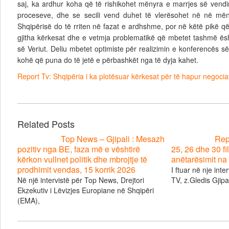
saj, ka ardhur koha që të rishikohet mënyra e marrjes së vend
proceseve, dhe se secili vend duhet të vlerësohet në në mën
Shqipërisë do të rriten në fazat e ardhshme, por në këtë pikë që
gjitha kërkesat dhe e vetmja problematikë që mbetet tashmë ës
së Veriut. Deliu mbetet optimiste për realizimin e konferencës 
kohë që puna do të jetë e përbashkët nga të dyja kahet.
Report Tv: Shqipëria i ka plotësuar kërkesat për të hapur negocia
Related Posts
Top News – Gjipali : Mesazh
Repo
pozitiv nga BE, faza më e vështirë
25, 26 dhe 30 fil
kërkon vullnet politik dhe mbrojtje të
anëtarësimit na 
prodhimit vendas, 15 korrik 2026
I ftuar në nje inte
Në një intervistë për Top News, Drejtori
TV, z.Gledis Gjipal
Ekzekutiv i Lëvizjes Europiane në Shqipëri
(EMA),