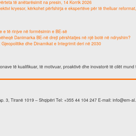
e vërteta të anëtarësimit na presin, 14 Korrik 2026
ektivi kryesor, kërkohet përfshirja e ekspertëve për të thelluar reforma
e e të rinjve në formësimin e BE-së
hëheqë Danimarka BE-në drejt përshtatjes në një botë në ndryshim?
 Gjeopolitike dhe Dinamikat e Integrimit deri në 2030
nave të kualifikuar, të motivuar, proaktivë dhe inovatorë të cilët mund 
p. 3, Tiranë 1019 – Shqipëri Tel: +355 44 104 247 E-mail: info@em-al