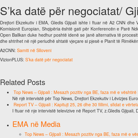
S’ka datë për negociatat/ Gj
Drejtori Ekzekutiv i EMA, Gledis Gjipali ishte i ftuar në A2 CNN dhe V
Komisionit Europian, Shqipëria është gati për Konferencën e Parë Ndë
Open Ballkan duke hedhur poshtë idenë se janë alternativa të procesit 
dhe shtrihet në një periudhë shtatë vjeçare si pjesë e Planit të Rimëk
A2CNN:
Samiti në Slloveni
VizionPLUS:
S’ka datë për negociatat
Related Posts
Top News – Gjipali : Mesazh pozitiv nga BE, faza më e vështirë k
Në një intervistë për Top News, Drejtori Ekzekutiv i Lëvizjes Eu
Report TV – Gjipali : Kapitujt 25, 26 dhe 30 fillimi, sfidat e vërt
I ftuar në nje intervistë televizive në Report TV, z.Gledis Gjipali, 
EMA në Media
Top News – Gjipali : Mesazh pozitiv nga BE, faza më e vësh