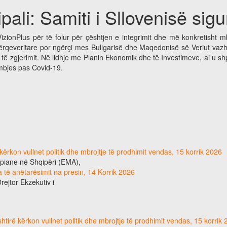
ipali: Samiti i Sllovenisë s
izionPlus për të folur për çështjen e integrimit dhe më konkretisht mbi
rqeveritare por ngërçi mes Bullgarisë dhe Maqedonisë së Veriut vazhdo
të zgjerimit. Në lidhje me Planin Ekonomik dhe të Investimeve, ai u shp
ëmbjes pas Covid-19.
ërkon vullnet politik dhe mbrojtje të prodhimit vendas, 15 korrik 2026
ropiane në Shqipëri (EMA),
eta të anëtarësimit na presin, 14 Korrik 2026
Drejtor Ekzekutiv i
tirë kërkon vullnet politik dhe mbrojtje të prodhimit vendas, 15 korrik