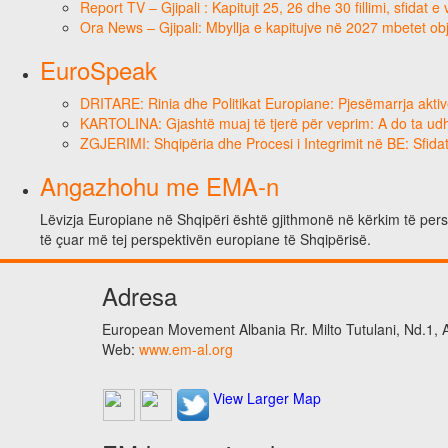
Report TV – Gjipali : Kapitujt 25, 26 dhe 30 fillimi, sfidat 
Ora News – Gjipali: Mbyllja e kapitujve në 2027 mbetet obj
EuroSpeak
DRITARE: Rinia dhe Politikat Europiane: Pjesëmarrja aktiv
KARTOLINA: Gjashtë muaj të tjerë për veprim: A do ta ud
ZGJERIMI: Shqipëria dhe Procesi i Integrimit në BE: Sfidat
Angazhohu me EMA-n
Lëvizja Europiane në Shqipëri është gjithmonë në kërkim të perso
të çuar më tej perspektivën europiane të Shqipërisë.
Adresa
European Movement Albania Rr. Milto Tutulani, Nd.1, A
Web:
www.em-al.org
View Larger Map