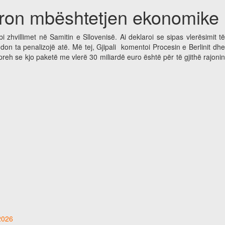
iguron mbështetjen ekonomike
 zhvillimet në Samitin e Sllovenisë. Ai deklaroi se sipas vlerësimit të
n ta penalizojë atë. Më tej, Gjipali komentoi Procesin e Berlinit dhe
reh se kjo paketë me vlerë 30 miliardë euro është për të gjithë rajonin
 2026