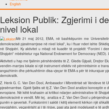
English
Leksion Publik: Zgjerimi i 
nivel lokal
Më 21 maj 2012, EMA, në bashkëpunim me Universitetin e
demokracisë pjesëmarrjese në nivel lokal”, ku i ftuar nderi ishte Shk
në Shqipëri. Ky aktivitet u mbajt në kuadër të projektit “Forcimi i d
Shqipëri” mbështetur nga National Endowment for Democracy (NED). Lek
Aktiviteti u hap me fjalimin përshëndetës të Z. Gledis Gjipali, Drejtor E
vendim-marrjes lokale si një instrument efektiv në përmirësimin e trans
angazhimin dhe përkushtimin disa-vjeçar të EMA-s për të inkurajuar pjesëm
demokratik.
Z. Henk G. C. Van Den Dool, Ambasador i Mbretërisë së Vendeve të Ul
pjesëmarrëse. Gjatë fjalës së tij Z. Van Den Dool analizoi konceptin 
evropiane. Në këtë krahasim ai kritikoi ndarjen administrative të Shqip
demokracinë e vendit. Më tej, analiza e Z. Van Den Dool u përqendru
punën e qeverisë. Funksionimi i saktë i këtij elementi kërkon një shkall
nevojshëm, veçanërisht ai i të rinjve, pasi ata janë modeluesit e të ar