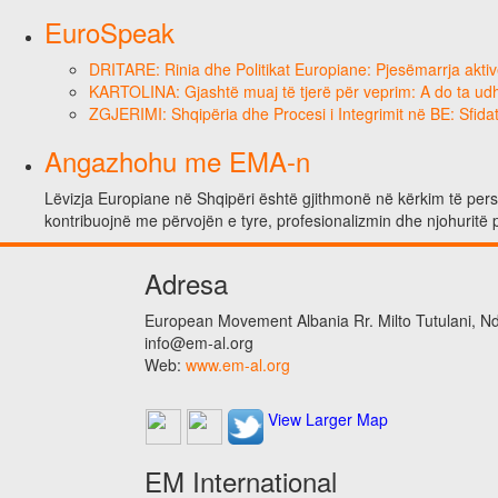
EuroSpeak
DRITARE: Rinia dhe Politikat Europiane: Pjesëmarrja aktiv
KARTOLINA: Gjashtë muaj të tjerë për veprim: A do ta ud
ZGJERIMI: Shqipëria dhe Procesi i Integrimit në BE: Sfidat
Angazhohu me EMA-n
Lëvizja Europiane në Shqipëri është gjithmonë në kërkim të person
kontribuojnë me përvojën e tyre, profesionalizmin dhe njohuritë 
Adresa
European Movement Albania Rr. Milto Tutulani, Nd.
info@em-al.org
Web:
www.em-al.org
View Larger Map
EM International