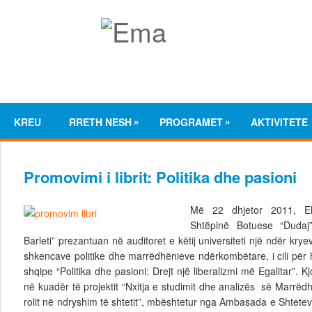
»
»
KREU
RRETH NESH
PROGRAMET
AKTIVITETE
Promovimi i librit: Politika dhe pasioni
Më 22 dhjetor 2011, 
Shtëpinë Botuese “Dudaj”
Barleti” prezantuan në auditoret e këtij universiteti një ndër kry
shkencave politike dhe marrëdhënieve ndërkombëtare, i cili për 
shqipe “Politika dhe pasioni: Drejt një liberalizmi më Egalitar”. K
në kuadër të projektit “Nxitja e studimit dhe analizës së Marr
rolit në ndryshim të shtetit”, mbështetur nga Ambasada e Shtete