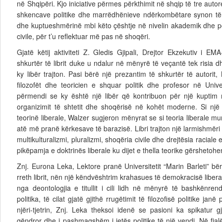
në Shqipëri. Kjo iniciative përmes përkthimit në shqip të tre auto
shkencave politike dhe marrëdhënieve ndërkombëtare synon të 
dhe kuptueshmërinë mbi këto çështje në nivelin akademik dhe po
civile, për t’u reflektuar më pas në shoqëri.
Gjatë këtij aktiviteti Z. Gledis Gjipali, Drejtor Ekzekutiv i E
shkurtër të librit duke u ndalur në mënyrë të veçantë tek risia
ky libër trajton. Pasi bërë një prezantim të shkurtër të autorit,
filozofët dhe teoricien e shquar politik dhe profesor në Univer
përmendi se ky është një libër që kontribuon për një kupti
organizimit të shtetit dhe shoqërisë në kohët moderne. Si një 
teorinë liberale, Walzer sugjeron mënyrat se si teoria liberale mun
atë më pranë kërkesave të barazisë. Libri trajton një larmishmëri çë
multikulturalizmi, pluralizmi, shoqëria civile dhe drejtësia raciale
pikëpamja e doktrinës liberale ku dijet e thella teorike gërshetohe
Znj. Eurona Leka, Lektore pranë Universitetit “Marin Barleti” bë
rreth librit, nën një këndvështrim krahasues të demokracisë libera
nga deontologjia e titullit i cili lidh në mënyrë të bashkënren
politika, të cilat gjatë gjithë rrugëtimit të filozofisë politike j
njëri-tjetrin, Znj. Leka theksoi idenë se pasioni ka spikatur
qëndror dhe i pashmagshëm i jetës politike të një vendi. Në fjal