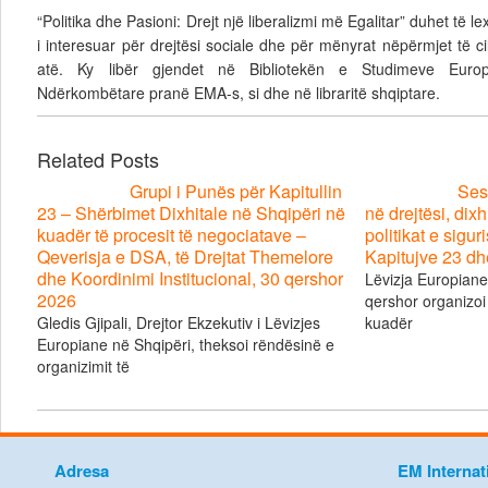
“Politika dhe Pasioni: Drejt një liberalizmi më Egalitar” duhet të l
i interesuar për drejtësi sociale dhe për mënyrat nëpërmjet të c
atë. Ky libër gjendet në Bibliotekën e Studimeve Euro
Ndërkombëtare pranë EMA-s, si dhe në libraritë shqiptare.
Related Posts
Grupi i Punës për Kapitullin
Ses
23 – Shërbimet Dixhitale në Shqipëri në
në drejtësi, dix
kuadër të procesit të negociatave –
politikat e sigu
Qeverisja e DSA, të Drejtat Themelore
Kapitujve 23 dh
dhe Koordinimi Institucional, 30 qershor
Lëvizja Europian
2026
qershor organizoi
Gledis Gjipali, Drejtor Ekzekutiv i Lëvizjes
kuadër
Europiane në Shqipëri, theksoi rëndësinë e
organizimit të
Adresa
EM Internat