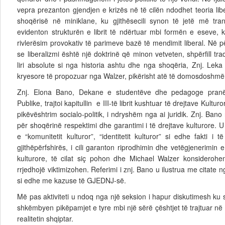
vepra prezanton gjendjen e krizës në të cilën ndodhet teoria liber
shoqërisë në miniklane, ku gjithësecili synon të jetë më tran
evidenton strukturën e librit të ndërtuar mbi formën e eseve, k
rivlerësim provokativ të parimeve bazë të mendimit liberal. Në 
se liberalizmi është një doktrinë që minon vetveten, shpërfill trad
liri absolute si nga historia ashtu dhe nga shoqëria, Znj. Leka i 
kryesore të propozuar nga Walzer, pikërisht atë të domosdoshmëri
Znj. Elona Bano, Dekane e studentëve dhe pedagoge pranë 
Publike, trajtoi kapitullin e III-të librit kushtuar të drejtave Kultur
pikëvështrim socialo-politik, i ndryshëm nga ai juridik. Znj. Ban
për shoqërinë respektimi dhe garantimi i të drejtave kulturore. U 
e “komunitetit kulturor”, “identitetit kulturor” si edhe fakti i të
gjithëpërfshirës, i cili garanton riprodhimin dhe vetëgjenerimi
kulturore, të cilat siç pohon dhe Michael Walzer konsiderohe
rrjedhojë viktimizohen. Referimi i znj. Bano u ilustrua me citate ng
si edhe me kazuse të GJEDNJ-së.
Më pas aktiviteti u ndoq nga një seksion i hapur diskutimesh ku
shkëmbyen pikëpamjet e tyre mbi një sërë çështjet të trajtuar në l
realitetin shqiptar.