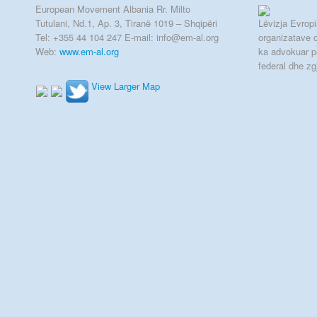
European Movement Albania Rr. Milto
Tutulani, Nd.1, Ap. 3, Tiranë 1019 – Shqipëri
Lëvizja Evropia
Tel: +355 44 104 247 E-mail: info@em-al.org
organizatave q
Web:
www.em-al.org
ka advokuar p
federal dhe zg
View Larger Map