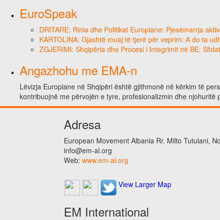
EuroSpeak
DRITARE: Rinia dhe Politikat Europiane: Pjesëmarrja aktiv
KARTOLINA: Gjashtë muaj të tjerë për veprim: A do ta ud
ZGJERIMI: Shqipëria dhe Procesi i Integrimit në BE: Sfidat
Angazhohu me EMA-n
Lëvizja Europiane në Shqipëri është gjithmonë në kërkim të person
kontribuojnë me përvojën e tyre, profesionalizmin dhe njohuritë 
Adresa
European Movement Albania Rr. Milto Tutulani, Nd.
info@em-al.org
Web:
www.em-al.org
View Larger Map
EM International