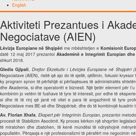
English
Aktiviteti Prezantues i Akad
Negociatave (AIEN)
Lëvizja Europiane në Shqipëri
me mbështetjen e
Komisionit Euro
datë 12 maj 2017 prezantoi
Akademinë e Integrimit Europian dhe
shkurt 2018.
Gledis Gjipali
,
Drejtor Ekzekutiv i Lëvizjes Europiane në Shqipëri 
Negociatave (AIEN), risitë që ajo do të sjellë, qëllimin, fokusin kryesor 
ky program synon të përfshijë si përfaqësues të administratës shtetë
dhe Akademia, si dhe operatorët e biznesit. Një tjetër element për t’
kombinim jo vetëm të fushave të tyre të interesit, por edhe të eksper
si dhe të të rinj që janë në vitet e para të angazhimit të tyre pr
Negociatave mes BE-së dhe Shqipërisë, dhe do të kombinojë kuadrin teor
Av. Florian Xhafa
,
Ekspert për Integrimin Europian,
prezantoi metodol
procesit të Stabilizim Asociimit. Ky proces kërkon një shqyrtim legjislaci
të miratohen dhe zbatohen, të kenë mundësi të ndryshojnë mënyrë e 
popullatën. Përqasja e një profesionalizmi të përafërt me negocimin në s