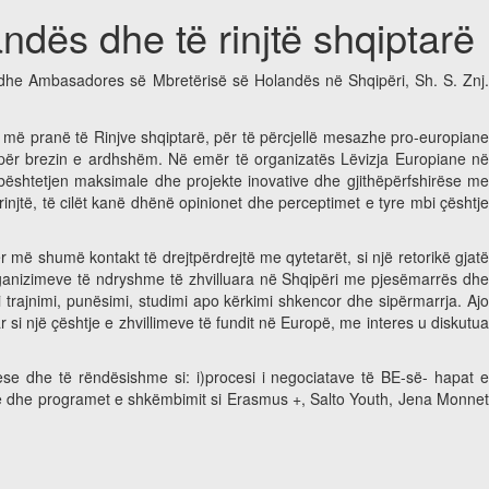
dës dhe të rinjtë shqiptarë
 dhe Ambasadores së Mbretërisë së Holandës në Shqipëri, Sh. S. Znj.
n më pranë të Rinjve shqiptarë, për të përcjellë mesazhe pro-europian
t për brezin e ardhshëm. Në emër të organizatës Lëvizja Europiane në
ështetjen maksimale dhe projekte inovative dhe gjithëpërfshirëse me
 rinjtë, të cilët kanë dhënë opinionet dhe perceptimet e tyre mbi çështje
 shumë kontakt të drejtpërdrejtë me qytetarët, si një retorikë gjat
 organizimeve të ndryshme të zhvilluara në Shqipëri me pjesëmarrës dhe
si trajnimi, punësimi, studimi apo kërkimi shkencor dhe sipërmarrja. Ajo
si një çështje e zhvillimeve të fundit në Europë, me interes u diskutua
se dhe të rëndësishme si: i)procesi i negociatave të BE-së- hapat e
ëve dhe programet e shkëmbimit si Erasmus +, Salto Youth, Jena Monnet