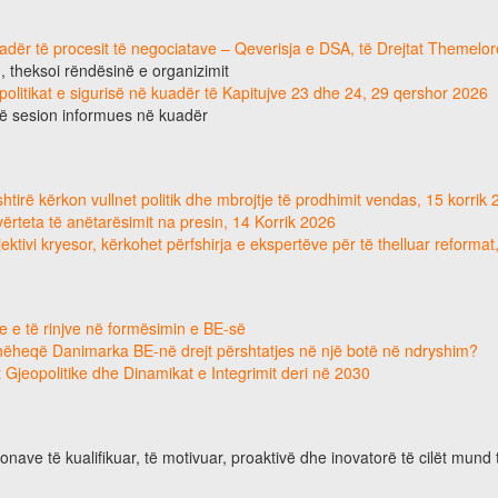
uadër të procesit të negociatave – Qeverisja e DSA, të Drejtat Themelor
 , theksoi rëndësinë e organizimit
 politikat e sigurisë në kuadër të Kapitujve 23 dhe 24, 29 qershor 2026
jë sesion informues në kuadër
tirë kërkon vullnet politik dhe mbrojtje të prodhimit vendas, 15 korrik
e vërteta të anëtarësimit na presin, 14 Korrik 2026
ektivi kryesor, kërkohet përfshirja e ekspertëve për të thelluar reforma
e e të rinjve në formësimin e BE-së
hëheqë Danimarka BE-në drejt përshtatjes në një botë në ndryshim?
 Gjeopolitike dhe Dinamikat e Integrimit deri në 2030
nave të kualifikuar, të motivuar, proaktivë dhe inovatorë të cilët mund 