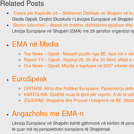
Related Posts
Tryeza për Kapitullin 23 – Shërbimet Dixhitale në Shqipëri në k
Gledis Gjipali, Drejtor Ekzekutiv i Lëvizjes Europiane në Shqipëri
Sesion Informimi – Aksesi në drejtësi, dixhitalizimi gjyqësor dhe
Lëvizja Europiane në Shqipëri (EMA) më 29 qershor organizoi n
EMA në Media
Top News – Gjipali : Mesazh pozitiv nga BE, faza më e vësh
Report TV – Gjipali : Kapitujt 25, 26 dhe 30 fillimi, sfidat 
Ora News – Gjipali: Mbyllja e kapitujve në 2027 mbetet obj
EuroSpeak
DRITARE: Rinia dhe Politikat Europiane: Pjesëmarrja aktiv
KARTOLINA: Gjashtë muaj të tjerë për veprim: A do ta ud
ZGJERIMI: Shqipëria dhe Procesi i Integrimit në BE: Sfidat
Angazhohu me EMA-n
Lëvizja Europiane në Shqipëri është gjithmonë në kërkim të perso
të çuar më tej perspektivën europiane të Shqipërisë.