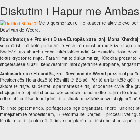
Diskutim i Hapur me Ambasa
Më 9 qershor 2016, në kuadër të aktiviteteve për
Dewi van de Weerd.
K
oordinatorja e Projektit Dita e Europës 2016
,
znj. Mona Xhexhaj
veçanërisht në këtë periudhë të vështirë mbushur me kriza si ajo e 
Shqipëri, ajo shprehu edhe mirënjohjen ndaj Ambasadës Holandeze, s
fokus kryesor të rinjtë. Para fillimit të diskutimit znj. Xhexhaj prezan
shqetësuese si azili, këndvështrimi mbi qytetarinë europiane, angazhim
Ambasadorja e Holandës, znj. Dewi van de Weerd
prezantoi punën 
Presidencës Holandezë të Këshillit të BE-së. Për të arritur këtë qëll
aktorë të rinjtë, studentët, sipërmarrësit e rinj, shoqërinë civile dhe
shpjegoi më tej mbi shanset për punësim, studim dhe trajnim të ofruar 
edhe mbi politikat te migrimit dhe situata e azilkërkuesve shqiptarë në
Të rinjtë pjesëmarrës, përfaqësues nga organizata rinore, unionet 
mëtejshëm të rëndësishëm, ii) Reforma në Drejtësi – procesi i veting
të cilat mund t’ju ofrojnë të rinjve shqiptarë mundësi dhe shanse për s