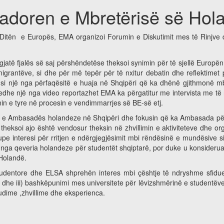
doren e Mbretërisë së Holan
 Ditën e Europës, EMA organizoi Forumin e Diskutimit mes të Rinjve
gjatë fjalës së saj përshëndetëse theksoi synimin për të sjellë Europë
migrantëve, si dhe për më tepër për të nxitur debatin dhe reflektime
i një nga përfaqësitë e huaja në Shqipëri që ka dhënë gjithmonë mb
toi edhe një nga video reportazhet EMA ka përgatitur me intervista me të
in e tyre në procesin e vendimmarrjes së BE-së etj.
e Ambasadës holandeze në Shqipëri dhe fokusin që ka Ambasada për më
im theksoi ajo është vendosur theksin në zhvillimin e aktiviteteve dhe
 grupe interesi për rritjen e ndërgjegjësimit mbi rëndësinë e mundësive 
nga qeveria holandeze për studentët shqiptarë, por duke u konsideruar 
 Holandë.
studentore dhe ELSA shprehën interes mbi çështje të ndryshme sfidue
ut dhe iii) bashkëpunimi mes universitete për lëvizshmërinë e student
tudime ,zhvillime dhe eksperienca.