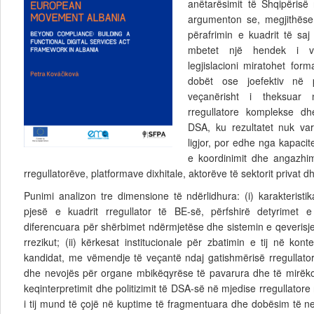
anëtarësimit të Shqipërisë
argumenton se, megjithëse
përafrimin e kuadrit të saj
mbetet një hendek i v
legjislacioni miratohet for
dobët ose joefektiv në p
veçanërisht i theksuar
rregullatore komplekse dh
DSA, ku rezultatet nuk va
ligjor, por edhe nga kapacit
e koordinimit dhe angazhi
rregullatorëve, platformave dixhitale, aktorëve të sektorit privat d
Punimi analizon tre dimensione të ndërlidhura: (i) karakteristi
pjesë e kuadrit rregullator të BE-së, përfshirë detyrimet e
diferencuara për shërbimet ndërmjetëse dhe sistemin e qeverisje
rrezikut; (ii) kërkesat institucionale për zbatimin e tij në kon
kandidat, me vëmendje të veçantë ndaj gatishmërisë rregullator
dhe nevojës për organe mbikëqyrëse të pavarura dhe të mirëkoor
keqinterpretimit dhe politizimit të DSA-së në mjedise rregullatore 
i tij mund të çojë në kuptime të fragmentuara dhe dobësim të neutr