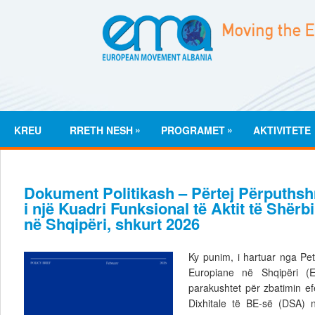
»
»
KREU
RRETH NESH
PROGRAMET
AKTIVITETE
Dokument Politikash – Përtej Përputhsh
i një Kuadri Funksional të Aktit të Shërb
në Shqipëri, shkurt 2026
Ky punim, i hartuar nga Pe
Europiane në Shqipëri (E
parakushtet për zbatimin ef
Dixhitale të BE-së (DSA) n