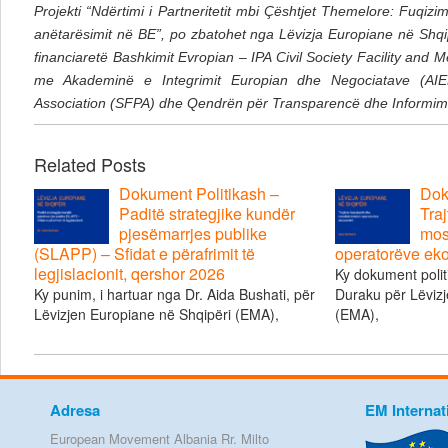
Projekti “Ndërtimi i Partneritetit mbi Çështjet Themelore: Fuqiz
anëtarësimit në BE”, po zbatohet nga Lëvizja Europiane në Shq
financiaretë Bashkimit Evropian – IPA Civil Society Facility an
me Akademinë e Integrimit Europian dhe Negociatave (AIEN
Association (SFPA) dhe Qendrën për Transparencë dhe Informim 
Related Posts
Dokument Politikash –
Dok
Paditë strategjike kundër
Traj
pjesëmarrjes publike
mos
(SLAPP) – Sfidat e përafrimit të
operatorëve ek
legjislacionit, qershor 2026
Ky dokument polit
Ky punim, i hartuar nga Dr. Aida Bushati, për
Duraku për Lëvizj
Lëvizjen Europiane në Shqipëri (EMA),
(EMA),
Adresa
EM Internat
European Movement Albania Rr. Milto