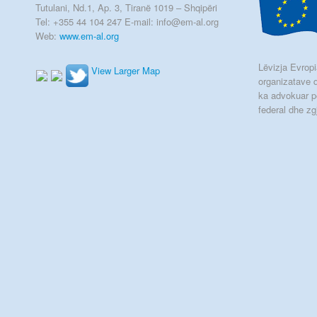
Tutulani, Nd.1, Ap. 3, Tiranë 1019 – Shqipëri
Tel: +355 44 104 247 E-mail: info@em-al.org
Web:
www.em-al.org
Lëvizja Evropia
View Larger Map
organizatave q
ka advokuar p
federal dhe zg