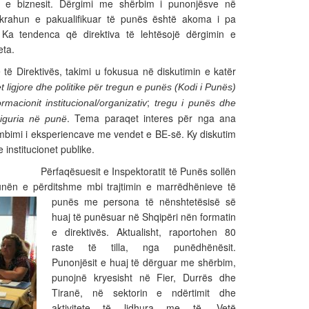
t e biznesit. Dërgimi me shërbim i punonjësve në
krahun e pakualifikuar të punës është akoma i pa
. Ka tendenca që direktiva të lehtësojë dërgimin e
eta.
të Direktivës, takimi u fokusua në diskutimin e katër
t ligjore dhe politike për tregun e punës (Kodi i Punës)
;
rmacionit institucional/organizativ
tregu i punës dhe
. Tema paraqet interes për nga ana
iguria në punë
këmbimi i eksperiencave me vendet e BE-së. Ky diskutim
 institucionet publike.
spektoratit të Punës sollën
punën e përditshme
mbi trajtimin e marrëdhënieve të
punës me persona të nënshtetësisë së
huaj të punësuar në Shqipëri nën formatin
e direktivës. Aktualisht, raportohen 80
raste të tilla, nga punëdhënësit.
Punonjësit e huaj të dërguar me shërbim,
punojnë kryesisht në Fier, Durrës dhe
Tiranë, në sektorin e ndërtimit dhe
aktivitete të lidhura me të. Vetë