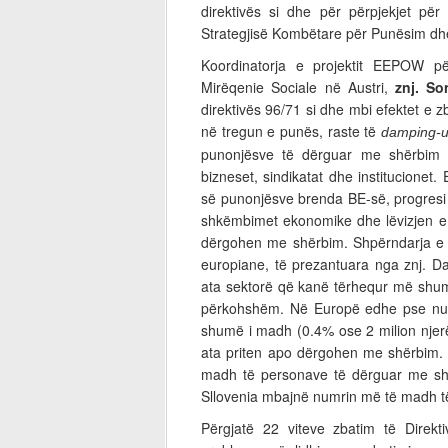
direktivës si dhe për përpjekjet për
Strategjisë Kombëtare për Punësim dh
Koordinatorja e projektit EEPOW p
Mirëqenie Sociale në Austri,
znj. So
direktivës 96/71 si dhe mbi efektet e zb
në tregun e punës, raste të
damping-ut
punonjësve të dërguar me shërbim 
bizneset, sindikatat dhe institucionet. 
së punonjësve brenda BE-së, progresi i
shkëmbimet ekonomike dhe lëvizjen e 
dërgohen me shërbim. Shpërndarja e p
europiane, të prezantuara nga znj. Da
ata sektorë që kanë tërhequr më shumë
përkohshëm. Në Europë edhe pse nu
shumë i madh (0.4% ose 2 milion njer
ata priten apo dërgohen me shërbim. 
madh të personave të dërguar me sh
Sllovenia mbajnë numrin më të madh t
Përgjatë 22 viteve zbatim të Direk