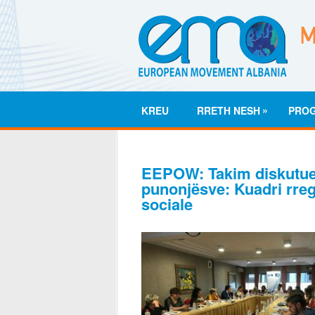
»
KREU
RRETH NESH
PRO
EEPOW: Takim diskutue
punonjësve: Kuadri rregu
sociale