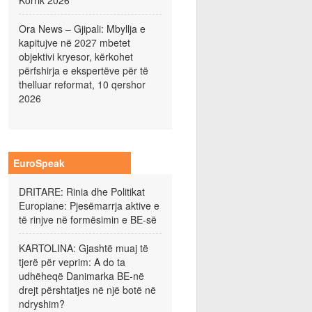
Korrik 2026
Ora News – Gjipali: Mbyllja e
kapitujve në 2027 mbetet
objektivi kryesor, kërkohet
përfshirja e ekspertëve për të
thelluar reformat, 10 qershor
2026
EuroSpeak
DRITARE: Rinia dhe Politikat
Europiane: Pjesëmarrja aktive e
të rinjve në formësimin e BE-së
KARTOLINA: Gjashtë muaj të
tjerë për veprim: A do ta
udhëheqë Danimarka BE-në
drejt përshtatjes në një botë në
ndryshim?