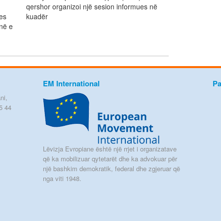
qershor organizoi një sesion informues në
jes
kuadër
në e
EM International
Pa
ni,
5 44
Lëvizja Evropiane është një rrjet i organizatave
që ka mobilizuar qytetarët dhe ka advokuar për
një bashkim demokratik, federal dhe zgjeruar që
nga viti 1948.