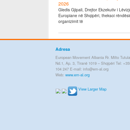
2026
Gledis Gjipali, Drejtor Ekzekutiv i Lëviz
Europiane në Shqipëri, theksoi rëndësi
organizimit të
Adresa
European Movement Albania Rr. Milto Tutula
Nd.1, Ap. 3, Tiranë 1019 – Shqipëri Tel: +35
104 247 E-mail: info@em-al.org
Web:
www.em-al.org
View Larger Map