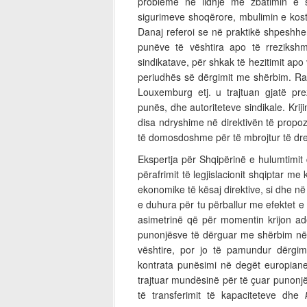
probleme në lidhje me zbatimin e s
sigurimeve shoqërore, mbulimin e kos
Danaj referoi se në praktikë shpeshh
punëve të vështira apo të rreziksh
sindikatave, për shkak të hezitimit apo
periudhës së dërgimit me shërbim. Ras
Louxemburg etj. u trajtuan gjatë pre
punës, dhe autoriteteve sindikale. Krij
disa ndryshime në direktivën të propozu
të domosdoshme për të mbrojtur të dre
Ekspertja për Shqipërinë e hulumtimit
përafrimit të legjislacionit shqiptar me
ekonomike të kësaj direktive, si dhe 
e duhura për tu përballur me efektet e d
asimetrinë që për momentin krijon ado
punonjësve të dërguar me shërbim në 
vështire, por jo të pamundur dërgi
kontrata punësimi në degët europiane
trajtuar mundësinë për të çuar punonj
të transferimit të kapaciteteve dhe