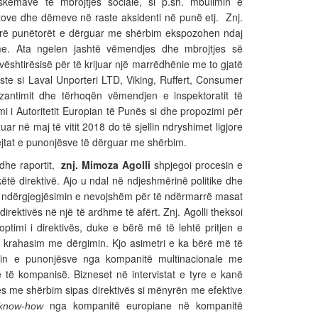
kemave të mbrojtjes sociale, si p.sh. mbulimin e
tove dhe dëmeve në raste aksidenti në punë etj. Znj.
erë punëtorët e dërguar me shërbim ekspozohen ndaj
me. Ata ngelen jashtë vëmendjes dhe mbrojtjes së
 vështirësisë për të krijuar një marrëdhënie me to gjatë
te si Laval Unporteri LTD, Viking, Ruffert, Consumer
zantimit dhe tërhoqën vëmendjen e inspektoratit të
imi i Autoritetit Europian të Punës si dhe propozimi për
ar në maj të vitit 2018 do të sjellin ndryshimet ligjore
jtat e punonjësve të dërguar me shërbim.
 dhe raportit,
znj. Mimoza Agolli
shpjegoi procesin e
 këtë direktivë. Ajo u ndal në ndjeshmërinë politike dhe
në ndërgjegjësimin e nevojshëm për të ndërmarrë masat
irektivës në një të ardhme të afërt. Znj. Agolli theksoi
ptimi i direktivës, duke e bërë më të lehtë pritjen e
krahasim me dërgimin. Kjo asimetri e ka bërë më të
min e punonjësve nga kompanitë multinacionale me
 të kompanisë. Bizneset në intervistat e tyre e kanë
ës me shërbim sipas direktivës si mënyrën me efektive
nga kompanitë europiane në kompanitë
know-how