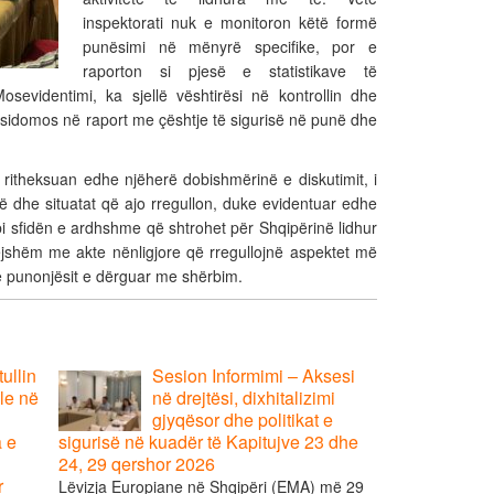
inspektorati nuk e monitoron këtë formë
punësimi në mënyrë specifike, por e
raporton si pjesë e statistikave të
osevidentimi, ka sjellë vështirësi në kontrollin dhe
, sidomos në raport me çështje të sigurisë në punë dhe
 ritheksuan edhe njëherë dobishmërinë e diskutimit, i
jalë dhe situatat që ajo rregullon, duke evidentuar edhe
bi sfidën e ardhshme që shtrohet për Shqipërinë lidhur
tejshëm me akte nënligjore që rregullojnë aspektet më
 punonjësit e dërguar me shërbim.
ullin
Sesion Informimi – Aksesi
le në
në drejtësi, dixhitalizimi
gjyqësor dhe politikat e
a e
sigurisë në kuadër të Kapitujve 23 dhe
24, 29 qershor 2026
r
Lëvizja Europiane në Shqipëri (EMA) më 29