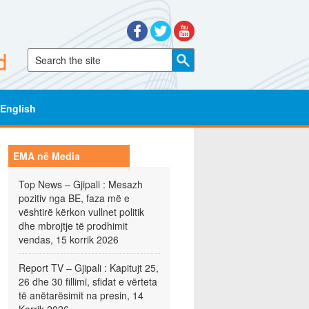
English
EMA në Media
Top News – Gjipali : Mesazh
pozitiv nga BE, faza më e
vështirë kërkon vullnet politik
dhe mbrojtje të prodhimit
vendas, 15 korrik 2026
Report TV – Gjipali : Kapitujt 25,
26 dhe 30 fillimi, sfidat e vërteta
të anëtarësimit na presin, 14