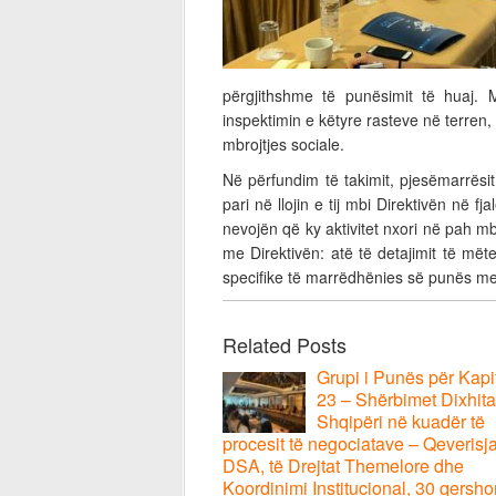
përgjithshme të punësimit të huaj. M
inspektimin e këtyre rasteve në terren
mbrojtjes sociale.
Në përfundim të takimit, pjesëmarrësit
pari në llojin e tij mbi Direktivën në f
nevojën që ky aktivitet nxori në pah m
me Direktivën: atë të detajimit të më
specifike të marrëdhënies së punës me
Related Posts
Grupi i Punës për Kapit
23 – Shërbimet Dixhita
Shqipëri në kuadër të
procesit të negociatave – Qeverisj
DSA, të Drejtat Themelore dhe
Koordinimi Institucional, 30 qersho