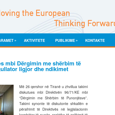
»
»
GRAMET
AKTIVITETE
PUBLIKIME
KONTAKTE
s mbi Dërgimin me shërbim të
llator ligjor dhe ndikimet
Më 26 qershor në Tiranë u zhvillua takimi
diskutues mbi Direktivën 96/71/KE mbi
“Dërgimin me Shërbim të Punonjësve”.
Takimi synonte të diskutonte shkallën e
përafrimit të Direktivës në legjislacionin
kombëtar të punës, praktika të aplikimit të