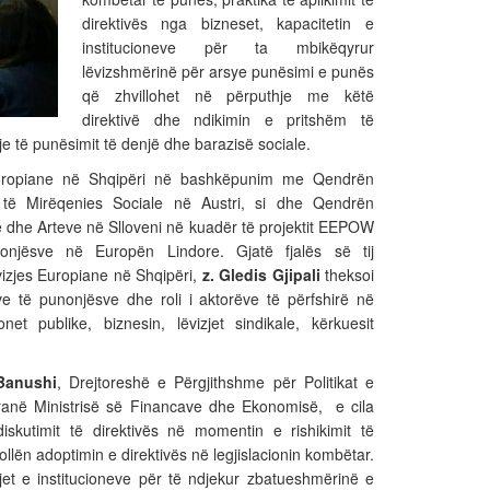
direktivës nga bizneset, kapacitetin e
institucioneve për ta mbikëqyrur
lëvizshmërinë për arsye punësimi e punës
që zhvillohet në përputhje me këtë
direktivë dhe ndikimin e pritshëm të
e të punësimit të denjë dhe barazisë sociale.
 Europiane në Shqipëri në bashkëpunim me Qendrën
 të Mirëqenies Sociale në Austri, si dhe Qendrën
dhe Arteve në Slloveni në kuadër të projektit EEPOW
jësve në Europën Lindore. Gjatë fjalës së tij
vizjes Europiane në Shqipëri,
z. Gledis Gjipali
theksoi
ve të punonjësve dhe roli i aktorëve të përfshirë në
net publike, biznesin, lëvizjet sindikale, kërkuesit
 Banushi
, Drejtoreshë e Përgjithshme për Politikat e
pranë Ministrisë së Financave dhe Ekonomisë, e cila
skutimit të direktivës në momentin e rishikimit të
sollën adoptimin e direktivës në legjislacionin kombëtar.
jet e institucioneve për të ndjekur zbatueshmërinë e