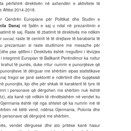
 ta përfshirë direktivën në axhendën e aktivitete të
e Aftësi 2014-2018.
ër Qendrën Europiane për Politikat dhe Studim e
nila Danaj
në fjalën e saj u ndal në prezantimin e
atimit të saj. Raste të zbatimit të direktivës me ndikim
, raste të cenimit të të drejtave të barabarta të
 social
u prezantuan si raste studimore me mesazhe për
Edhe pse qëllimi i Direktivës është rregullimi i lëvizjes
 integrimit Europian të Ballkanit Perëndimor ka nxitur
krahut të punës, duke rritur numrin e punonjësve që
unonjësve të dërguar me shërbim sipas statistikave
naj tregoi se janë sektorët e ndërtimit dhe bujqësisë
 punonjës, kjo dhe për shkak të karakterit të tyre të
mri i personave që dërgohen me shërbim nuk është
ëz), ata kanë një ndikim të rëndësishëm në vendet ku
Gjermania është një nga shtetet që ka numrin më të
ërbim në këtë vend, ndërsa Gjermania, Polonia dhe
ë personave që dërgojnë me shërbim.
tivës, vendet dërguese dhe ato pritëse kanë hasur