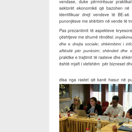
vendase, duke përmirësuar praktika
sektorët ekonomikë që bazohen në 
identifikuar drejt vendeve të BE-së
punonjësve me shërbim në vende të tr
Pas prezantimit të aspekteve kryesore 
çështjeve me shumë rëndësi:
implikime
;
dhe e drejta sociale
shkëmbimi i info
;
aftësitë për punësim
shëndeti dhe s
praktike e trajtimit të rasteve dhe sh
është mjaft i vlefshëm për bizneset dhe
Përfaqësuesit e In
disa nga rastet që kanë hasur në 