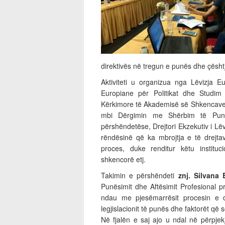
direktivës në tregun e punës dhe çështj
Aktiviteti u organizua nga Lëvizja
Europiane për Politikat dhe Studim
Kërkimore të Akademisë së Shkencave 
mbi Dërgimin me Shërbim të Punon
përshëndetëse, Drejtori Ekzekutiv i Lë
rëndësinë që ka mbrojtja e të drejta
proces, duke renditur këtu institucio
shkencorë etj.
Takimin e përshëndeti
znj. Silvana
Punësimit dhe Aftësimit Profesional 
ndau me pjesëmarrësit procesin e di
legjislacionit të punës dhe faktorët që 
Në fjalën e saj ajo u ndal në përpjek