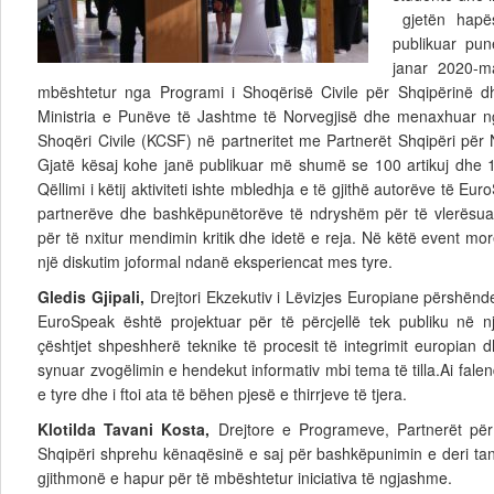
gjetën hapës
publikuar pun
janar 2020-m
mbështetur nga Programi i Shoqërisë Civile për Shqipërinë 
Ministria e Punëve të Jashtme të Norvegjisë dhe menaxhuar 
Shoqëri Civile (KCSF) në partneritet me Partnerët Shqipëri për 
Gjatë kësaj kohe janë publikuar më shumë se 100 artikuj dhe 
Qëllimi i këtij aktiviteti ishte mbledhja e të gjithë autorëve të Eu
partnerëve dhe bashkëpunëtorëve të ndryshëm për të vlerësuar 
për të nxitur mendimin kritik dhe idetë e reja. Në këtë event mo
një diskutim joformal ndanë eksperiencat mes tyre.
Gledis Gjipali,
Drejtori Ekzekutiv i Lëvizjes Europiane përshënd
EuroSpeak është projektuar për të përcjellë tek publiku në
çështjet shpeshherë teknike të procesit të integrimit europian 
synuar zvogëlimin e hendekut informativ mbi tema të tilla.Ai falen
e tyre dhe i ftoi ata të bëhen pjesë e thirrjeve të tjera.
Klotilda Tavani Kosta,
Drejtore e Programeve, Partnerët për
Shqipëri shprehu kënaqësinë e saj për bashkëpunimin e deri ta
gjithmonë e hapur për të mbështetur iniciativa të ngjashme.