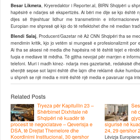
Besar Likmeta
, Kryeredaktor i Reporter.al, BIRN Shqipëri u sh
hapësirë e ndarjes së ekspertizës. Ai bëri me dije se kjo është n
dijes së thjeshtuar lidhur me transmetimin e informacioneve
Europian me shpresë që kjo do të reflektohet dhe në median tradi
Blendi Salaj
, Producent/Gazetar në A2 CNN Shqipëri tha se med
mendimin kritik, kjo jo vetëm si mungesë e profesionalizmit po
Ai tha se aksesi në media dhe hapësira në të është tejet e rënd
fuqia e mediave të mëdha. Të gjitha nevojat për marrjen e infor
telefoni. Muri i madh kinez- ndarja mes gazetarisë, redaksisë dhe
shenjtë sepse sot lajmi është dhe lajm dhe reklamë duke humbur 
u shpreh se një media e mirë është një media e pavaruar nga in
Related Posts
Tryeza për Kapitullin 23 –
Ses
Shërbimet Dixhitale në
në d
Shqipëri në kuadër të
gjyq
procesit të negociatave – Qeverisja e
sigurisë në kua
DSA, të Drejtat Themelore dhe
24, 29 qershor 
Koordinimi Institucional, 30 qershor
Lëvizja Europian