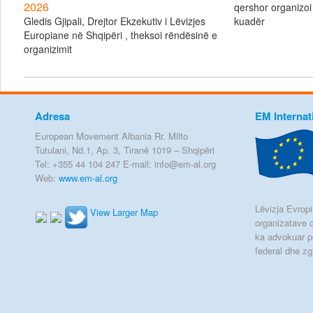
2026
qershor organizoi
Gledis Gjipali, Drejtor Ekzekutiv i Lëvizjes
kuadër
Europiane në Shqipëri , theksoi rëndësinë e
organizimit
Adresa
EM Internat
European Movement Albania Rr. Milto
Tutulani, Nd.1, Ap. 3, Tiranë 1019 – Shqipëri
Tel: +355 44 104 247 E-mail: info@em-al.org
Web:
www.em-al.org
Lëvizja Evropia
View Larger Map
organizatave q
ka advokuar p
federal dhe zg