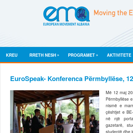
»
»
KREU
RRETH NESH
PROGRAMET
AKTIVITETE
EuroSpeak- Konferenca Përmbyllëse, 12
Më 12 maj 20
Përmbyllëse e
nismë e marr
çështjet e BE
në një porta
gazetarë, stu
studentë dhe in