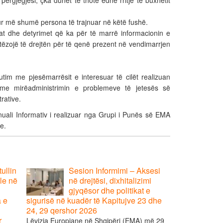
gjegjësi, çka duhet të thotë edhe rritje të buxhetit
tur më shumë persona të trajnuar në këtë fushë.
tat dhe detyrimet që ka për të marrë informacionin e
ytëzojë të drejtën për të qenë prezent në vendimarrjen
utim me pjesëmarrësit e interesuar të cilët realizuan
 me mirëadministrimin e problemeve të jetesës së
rative.
nuali Informativ i realizuar nga Grupi i Punës së EMA
e.
ullin
Sesion Informimi – Aksesi
le në
në drejtësi, dixhitalizimi
gjyqësor dhe politikat e
a e
sigurisë në kuadër të Kapitujve 23 dhe
24, 29 qershor 2026
r
Lëvizja Europiane në Shqipëri (EMA) më 29