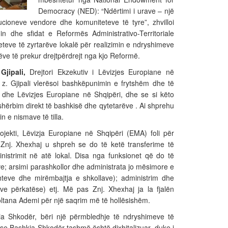
Democracy (NED): “Ndërtimi i urave – një
ucioneve vendore dhe komuniteteve të tyre”, zhvilloi
n dhe sfidat e Reformës Administrativo-Territoriale
teteve të zyrtarëve lokalë për realizimin e ndryshimeve
ëve të prekur drejtpërdrejt nga kjo Reformë.
Gjipali,
Drejtori Ekzekutiv i Lëvizjes Europiane në
, z. Gjipali vlerësoi bashkëpunimin e frytshëm dhe të
he Lëvizjes Europiane në Shqipëri, dhe se si këto
ërbim direkt të bashkisë dhe qytetarëve . Ai shprehu
 e nismave të tilla.
ojekti, Lëvizja Europiane në Shqipëri (EMA) foli për
 Znj. Xhexhaj u shpreh se do të ketë transferime të
nistrimit në atë lokal. Disa nga funksionet që do të
ve; arsimi parashkollor dhe administrata jo mësimore e
shteve dhe mirëmbajtja e shkollave); administrim dhe
ave përkatëse) etj. Më pas Znj. Xhexhaj ja la fjalën
oltana Ademi për një saqrim më të hollësishëm.
ia Shkodër, bëri një përmbledhje të ndryshimeve të
se Bashkia Shkodër tashmë është dixhitalizuar, duke i