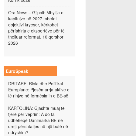
Korrik 2026
Ora News – Gjipali: Mbyllja e
kapitujve në 2027 mbetet
objektivi kryesor, kërkohet
përfshirja e ekspertëve për të
thelluar reformat, 10 qershor
2026
EuroSpeak
DRITARE: Rinia dhe Politikat
Europiane: Pjesëmarrja aktive e
të rinjve në formësimin e BE-së
KARTOLINA: Gjashtë muaj të
tjerë për veprim: A do ta
udhëheqë Danimarka BE-në
drejt përshtatjes në një botë në
ndryshim?