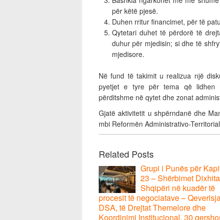
Bashkia ngarkohet me më shumë për
për këtë pjesë.
Duhen rritur financimet, për të pa
Qytetari duhet të përdorë të drej
duhur për mjedisin; si dhe të shfr
mjedisore.
Në fund të takimit u realizua një disk
pyetjet e tyre për tema që lidhen
përditshme në qytet dhe zonat administ
Gjatë aktivitetit u shpërndanë dhe Ma
mbi Reformën Administrativo-Territorial
Related Posts
Grupi i Punës për Kapit
23 – Shërbimet Dixhita
Shqipëri në kuadër të
procesit të negociatave – Qeverisj
DSA, të Drejtat Themelore dhe
Koordinimi Institucional, 30 qersho