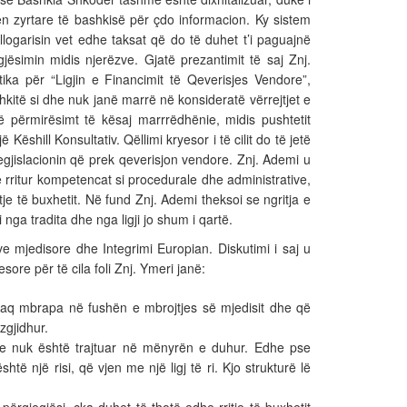
 zyrtare të bashkisë për çdo informacion. Ky sistem
logarisin vet edhe taksat që do të duhet t’i paguajnë
egjësimin midis njerëzve. Gjatë prezantimit të saj Znj.
a për “Ligjin e Financimit të Qeverisjes Vendore”,
itë si dhe nuk janë marrë në konsideratë vërrejtjet e
ë përmirësimt të kësaj marrrëdhënie, midis pushtetit
 Këshill Konsultativ. Qëllimi kryesor i të cilit do të jetë
legjislacionin që prek qeverisjon vendore. Znj. Ademi u
ë rritur kompetencat si procedurale dhe administrative,
tje të buxhetit. Në fund Znj. Ademi theksoi se ngritja e
nga tradita dhe nga ligji jo shum i qartë.
e mjedisore dhe Integrimi Europian. Diskutimi i saj u
ore për të cila foli Znj. Ymeri janë:
kaq mbrapa në fushën e mbrojtjes së mjedisit dhe që
zgjidhur.
ve nuk është trajtuar në mënyrën e duhur. Edhe pse
të një risi, që vjen me një ligj të ri. Kjo strukturë lë