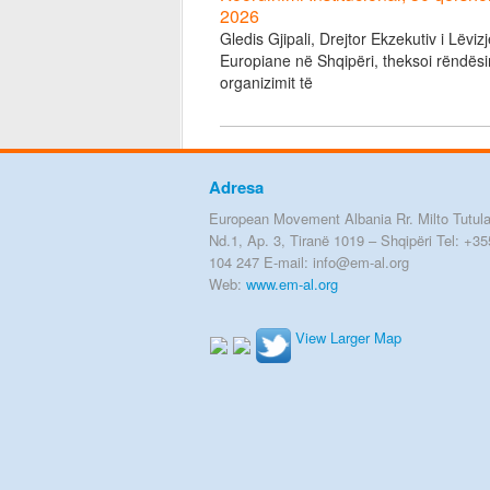
2026
Gledis Gjipali, Drejtor Ekzekutiv i Lëviz
Europiane në Shqipëri, theksoi rëndësi
organizimit të
Adresa
European Movement Albania Rr. Milto Tutula
Nd.1, Ap. 3, Tiranë 1019 – Shqipëri Tel: +35
104 247 E-mail: info@em-al.org
Web:
www.em-al.org
View Larger Map