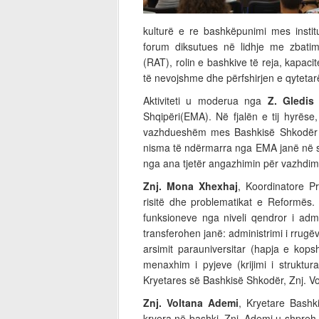
kulturë e re bashkëpunimi mes instit
forum diksutues në lidhje me zbatimi
(RAT), rolin e bashkive të reja, kapaci
të nevojshme dhe përfshirjen e qytetar
Aktiviteti u moderua nga
Z. Gledis 
Shqipëri(EMA). Në fjalën e tij hyrëse
vazhdueshëm mes Bashkisë Shkodër d
nisma të ndërmarra nga EMA janë në sh
nga ana tjetër angazhimin për vazhdimin
Znj. Mona Xhexhaj
, Koordinatore Pr
risitë dhe problematikat e Reformës.
funksioneve nga niveli qendror i admi
transferohen janë: administrimi i rrugë
arsimit parauniversitar (hapja e kop
menaxhim i pyjeve (krijimi i struktur
Kryetares së Bashkisë Shkodër, Znj. V
Znj. Voltana Ademi
, Kryetare Bashk
kryera në bashki. Znj. Ademi u shpreh 