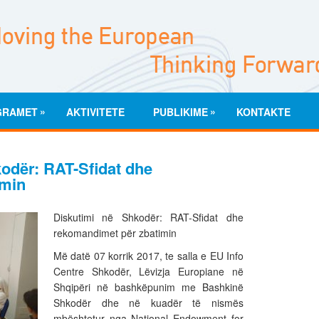
»
»
GRAMET
AKTIVITETE
PUBLIKIME
KONTAKTE
odër: RAT-Sfidat dhe
imin
Diskutimi në Shkodër: RAT-Sfidat dhe
rekomandimet për zbatimin
Më datë 07 korrik 2017, te salla e EU Info
Centre Shkodër, Lëvizja Europiane në
Shqipëri në bashkëpunim me Bashkinë
Shkodër dhe në kuadër të nismës
mbështetur nga National Endowment for