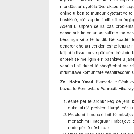
mundësuar qyetëtarëve akses në faqen
online u bën të mundur qytetarëve të l
bashkisë, një veprim i cili rrit ndërgj
Ademi u shpreh se ka pas problematik
sepse nuk ka patur konsultime me bashk
bëra nga këto të fundit. Në kuadër t
qendror dhe atij vendor, është krijuar një
krijimi i diskutimeve për përmirësimin 
shpreh se me ligjin e ri bashkive u jan
veprim i cili duhet të shoqërohet me rri
strukturave komunitare vështirësohet si 
Znj. Holta Ymeri
, Eksperte e Çështjev
bazua te Konnevta e Aahrusit. Pika kryes
është për të ardhur keq që jemi 
duket si një problem i largët për tu 
Problemi i menaxhimit të mbetje
menaxhimi i integruar i mbetjeve ësh
ende për të dëshiruar.