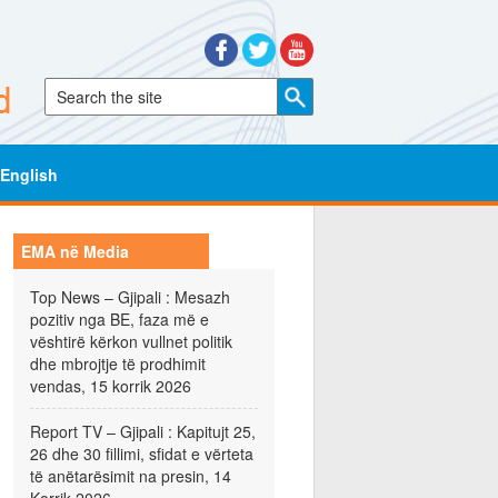
English
EMA në Media
Top News – Gjipali : Mesazh
pozitiv nga BE, faza më e
vështirë kërkon vullnet politik
dhe mbrojtje të prodhimit
vendas, 15 korrik 2026
Report TV – Gjipali : Kapitujt 25,
26 dhe 30 fillimi, sfidat e vërteta
të anëtarësimit na presin, 14