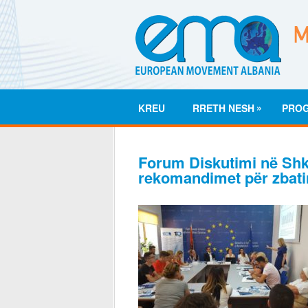
»
KREU
RRETH NESH
PRO
Forum Diskutimi në Shk
rekomandimet për zbat