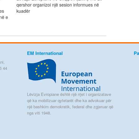
qershor organizoi një sesion informues në
jes
kuadër
në e
EM International
Pa
ni,
5 44
Lëvizja Evropiane është një rrjet i organizatave
që ka mobilizuar qytetarët dhe ka advokuar për
një bashkim demokratik, federal dhe zgjeruar që
nga viti 1948.