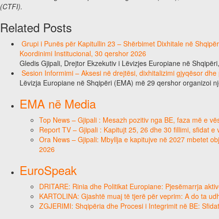
(CTFI).
Related Posts
Grupi i Punës për Kapitullin 23 – Shërbimet Dixhitale në Shqipë
Koordinimi Institucional, 30 qershor 2026
Gledis Gjipali, Drejtor Ekzekutiv i Lëvizjes Europiane në Shqipëri
Sesion Informimi – Aksesi në drejtësi, dixhitalizimi gjyqësor dhe
Lëvizja Europiane në Shqipëri (EMA) më 29 qershor organizoi n
EMA në Media
Top News – Gjipali : Mesazh pozitiv nga BE, faza më e vësh
Report TV – Gjipali : Kapitujt 25, 26 dhe 30 fillimi, sfidat 
Ora News – Gjipali: Mbyllja e kapitujve në 2027 mbetet obje
2026
EuroSpeak
DRITARE: Rinia dhe Politikat Europiane: Pjesëmarrja aktiv
KARTOLINA: Gjashtë muaj të tjerë për veprim: A do ta ud
ZGJERIMI: Shqipëria dhe Procesi i Integrimit në BE: Sfidat