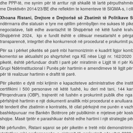
dhe PPP-të, me synim për të arritur një shkallë të lartë përputhshmër
me
Direktivën 2014/23/BE dhe reflektim te komenteve të SIGMA-s, i cili
Xhoana Ristani, Drejtore e Drejtorisë së Zbatimit të Politikave 
ndërmarra dhe statusin e tyre me qëllim përmbylljen me sukses të piketa
negociatave, falë edhe avantazhit të Shqipërisë në këtë fushë kraha
Shqipërinë 2024, kjo e fundit është e cilësuar mesatarisht e përga
transparencë, integritet dhe konkurrencë në procedurat e prokurimit pub
Për sa i përket piketës së parë mbi harmonizimin e kuadrit ligjor kom
komentoi se aktualisht po shqyrtohet nga KE nëse Ligji nr. 162/2020 
piketë, është përfunduar drafti i parë për miratimin e Ligjit të ri për
Grupi Ndërinstitucional i Punës për hartimin e amendimeve të ligjit p
për të realizuar hartimin e draftit të parë.
Për piketën e dytë mbi krijimin e kapaciteteve administrative dhe instit
certifikimi i 500 personave në këtë fushë, ku deri më tani, 144 ka
Përqendruara (OBP), trajnerët në fushën e prokurimit publik dhe nga a
përfshijnë hartimin e një dokumenti analitik mbi procedurat e anullu
të tenderit dhe zbatimin e kontratës, të cilat përkojnë me punën e vaz
bashkëpunuar me Bankën Botërore për publikimin e mjeteve për koston e
shqipe. Masë tjetër e parashikuar është edhe hartimi i një strategjie p
Në përfundim, Ristani sqaroi se për piketën e tretë mbi demonstrimin 