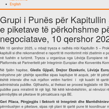
English
Grupi i Punës për Kapitulli
e piketave të përkohshme p
negociatave, 10 qershor 20
Më 10 qershor 2025, u mbajt tryeza e radhës mbi Kapitullin 5 – Pro
kapitulli si dhe rekomandimet e raportit të monitorimit mbi zbatimin e 
në fushën e turizmit. Tryeza u organizua nga Lëvizja Europiane n
Platformës së Partneritetit për Integrimin Europian dhe Konventës Ko
Në fjalën hapëse,
Gledis Gjipali, Drejtor Ekzekutiv, Lëvizja Eur
ndryshme për çështje specifike sipas kapitujve të
acquis
, për të për
është intensiv dhe nuk mjafton vetëm hartimi i një kuadri të qartë 
administrata publike. Gjithashtu, ai theksoi se procesi legjislativ në 
publike para miratimit të një ligji. Në këtë këndvështrim, ai nënvizoi
përmbylljës së piketave të përcaktuara nga BE.
Geri Pilaca, Përgjegjës i Sektorit të Integrimit dhe Marrëdhëni
përmbushjen e piketave, sipas një plani të qartë pune të koordinuar me i