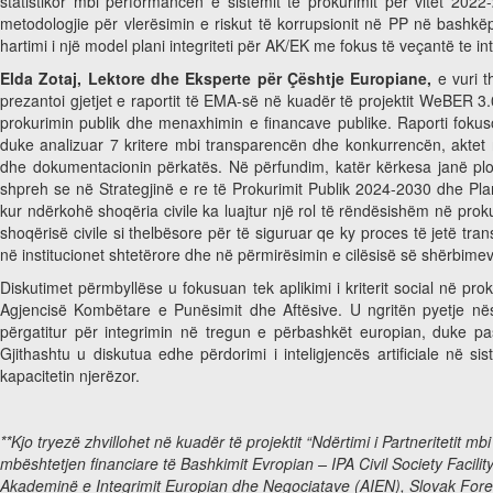
statistikor mbi performancën e sistemit të prokurimit për vitet 2
metodologjie për vlerësimin e riskut të korrupsionit në PP në bash
hartimi i një model plani integriteti për AK/EK me fokus të veçantë te
Elda Zotaj, Lektore dhe Eksperte për Çështje Europiane,
e vuri 
prezantoi gjetjet e raportit të EMA-së në kuadër të projektit WeBER 
prokurimin publik dhe menaxhimin e financave publike. Raporti fokuso
duke analizuar 7 kritere mbi transparencën dhe konkurrencën, aktet në
dhe dokumentacionin përkatës. Në përfundim, katër kërkesa janë plo
shpreh se në Strategjinë e re të Prokurimit Publik 2024-2030 dhe Pla
kur ndërkohë shoqëria civile ka luajtur një rol të rëndësishëm në prokur
shoqërisë civile si thelbësore për të siguruar qe ky proces të jetë tra
në institucionet shtetërore dhe në përmirësimin e cilësisë së shërbime
Diskutimet përmbyllëse u fokusuan tek aplikimi i kriterit social në pr
Agjencisë Kombëtare e Punësimit dhe Aftësive. U ngritën pyetje nës
përgatitur për integrimin në tregun e përbashkët europian, duke p
Gjithashtu u diskutua edhe përdorimi i inteligjencës artificiale në s
kapacitetin njerëzor.
**Kjo tryezë zhvillohet në kuadër të projektit “Ndërtimi i Partneritetit
mbështetjen financiare të Bashkimit Evropian – IPA Civil Society Facil
Akademinë e Integrimit Europian dhe Negociatave (AIEN), Slovak Fore