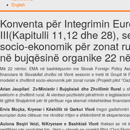
English
Konventa për Integrimin Eu
III(Kapitulli 11,12 dhe 28), s
socio-ekonomik për zonat ru
në bujqësinë organike 22 në
Më 22 nëntor, EMA në bashkëpunim me Slovak Foreign Policy Associ
financiare të SlovakAid zhvilloi në Vlorë sesionin e tretë të Grupit 
modelet e zhvillimit socio-ekonomik për zonat rurale (Projekti pilot “Oaz
Arian Jaupllari Zv/Ministër i Bujqësisë dhe Zhvillimit Rural
u sh
sektorin e zhvillimit rural. Ai vlerësoi pozitivisht përafrimin e legjisl
të gjithë Shqipërinë për të përfituar nga skemat mbështetëse financiar
Ervis Moçka, Kryetar i Këshillit të Qarkut Vlorë
tregoi gadishmëri
europian duke cilësuar me rëndësi rritjen e shkëmbimit të eksperienc
Aulona Beqiri Veizi, N/Kryetare e Bashkisë Vlorë
theksoi se në k
certifikimi për produktet bio. Veizi u shpreh se projekti Pilot “Oazi Ekol