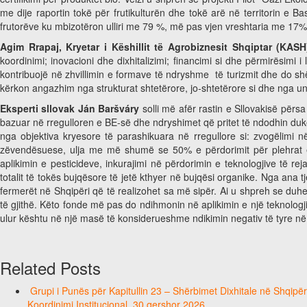
me dije raportin tokë për frutikulturën dhe tokë arë në territorin e 
frutorëve ku mbizotëron ulliri me 79 %, më pas vjen vreshtaria me 17%
Agim Rrapaj, Kryetar i Këshillit të Agrobiznesit Shqiptar (KASH
koordinimi; inovacioni dhe dixhitalizimi; financimi si dhe përmirësimi i
kontribuojë në zhvillimin e formave të ndryshme të turizmit dhe do shërb
kërkon angazhim nga strukturat shtetërore, jo-shtetërore si dhe nga univ
Eksperti sllovak Ján Baršváry
solli më afër rastin e Sllovakisë përsa
bazuar në rregulloren e BE-së dhe ndryshimet që pritet të ndodhin duk
nga objektiva kryesore të parashikuara në rregullore si: zvogëlimi n
zëvendësuese, ulja me më shumë se 50% e përdorimit për plehrat e 
aplikimin e pesticideve, inkurajimi në përdorimin e teknologjive të r
totalit të tokës bujqësore të jetë kthyer në bujqësi organike. Nga ana t
fermerët në Shqipëri që të realizohet sa më sipër. Ai u shpreh se duhet
të gjithë. Këto fonde më pas do ndihmonin në aplikimin e një teknologji
ulur kështu në një masë të konsiderueshme ndikimin negativ të tyre në
Related Posts
Grupi i Punës për Kapitullin 23 – Shërbimet Dixhitale në Shqipë
Koordinimi Institucional, 30 qershor 2026