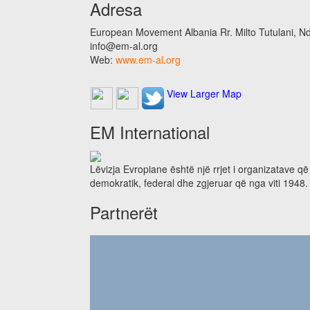
Adresa
European Movement Albania Rr. Milto Tutulani, Nd.
info@em-al.org
Web:
www.em-al.org
View Larger Map
EM International
Lëvizja Evropiane është një rrjet i organizatave q
demokratik, federal dhe zgjeruar që nga viti 1948.
Partnerët