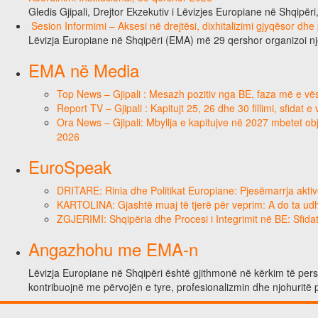
Gledis Gjipali, Drejtor Ekzekutiv i Lëvizjes Europiane në Shqipëri
Sesion Informimi – Aksesi në drejtësi, dixhitalizimi gjyqësor dhe
Lëvizja Europiane në Shqipëri (EMA) më 29 qershor organizoi n
EMA në Media
Top News – Gjipali : Mesazh pozitiv nga BE, faza më e vësh
Report TV – Gjipali : Kapitujt 25, 26 dhe 30 fillimi, sfidat 
Ora News – Gjipali: Mbyllja e kapitujve në 2027 mbetet obje
2026
EuroSpeak
DRITARE: Rinia dhe Politikat Europiane: Pjesëmarrja aktiv
KARTOLINA: Gjashtë muaj të tjerë për veprim: A do ta ud
ZGJERIMI: Shqipëria dhe Procesi i Integrimit në BE: Sfidat
Angazhohu me EMA-n
Lëvizja Europiane në Shqipëri është gjithmonë në kërkim të person
kontribuojnë me përvojën e tyre, profesionalizmin dhe njohuritë 