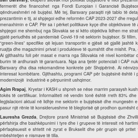
fermerët dhe financohet nga Fondi Europian i Garancisë Bujqësore.
qëndrueshmëri në bujqësi. Më tej, Barsvary paraqiti një tablo të deta
prezantimin e tij, ai shpjegoi edhe reformën CAP 2023-2027 dhe rregull
menaxhimin e CAP. Për sa i përket politikave kyçe dhe objektivave të 
shpjegoi me shembuj nga Slovakia se si këto objektiva lidhen me strat
gjatë periudhës së pandemisë Covid-19 në sektorin bujqësor. Si fillim
“green-lines” specifike që lejuan transportin e gjësë së gjallë jashtë ku
ruajtja dhe magazinimi privat i produkteve të qumshtit dhe mishit. Pra
Ai gjithashtu foli për masat e marra nga Sllovakia në nivel kombëtar 
burim të ardhurash të garantuara. Nga ana tjetër potenciali i CAP nuk 
Barsvary dha disa rekomandime konkrete për Shqipërinë. Ai nënvizo
interesat kombëtare. Gjithashtu, programi CAP për bujqësinë është i p
modernizojë industrinë e përpunimit ushqimor.
Agim Rrapaj
, Kryetar i KASH u shpreh se nëse marrim parasysh kush
tokës të certifikuar. Informaliteti në vendin tonë është rreth 83% dh
legjislacioni aktual në lidhje me sektorin e bujqësisë dhe mungesën 
pasur një rënie të konsiderueshme të blegtorisë që prodhon qumësht 
Lauresha Grezda
, Drejtore pranë Ministrisë së Bujqësisë dhe Zhvil
përfshirja dhe bashkëpunimi i tyre dhe i grupeve të interesit në hartim
përfaqësuesit e shtetit në zyrat e Brukselit dhe për grupin që prite
mbështetjen e nismave të tilla.