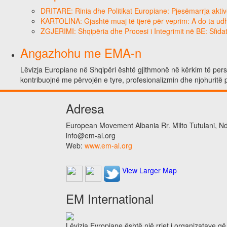
DRITARE: Rinia dhe Politikat Europiane: Pjesëmarrja aktiv
KARTOLINA: Gjashtë muaj të tjerë për veprim: A do ta ud
ZGJERIMI: Shqipëria dhe Procesi i Integrimit në BE: Sfidat
Angazhohu me EMA-n
Lëvizja Europiane në Shqipëri është gjithmonë në kërkim të person
kontribuojnë me përvojën e tyre, profesionalizmin dhe njohuritë 
Adresa
European Movement Albania Rr. Milto Tutulani, Nd.
info@em-al.org
Web:
www.em-al.org
View Larger Map
EM International
Lëvizja Evropiane është një rrjet i organizatave q