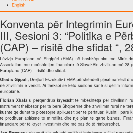
English
Konventa për Integrimin Eu
III, Sesioni 3: “Politika e 
(CAP) – risitë dhe sfidat “, 2
Lëvizja Europiane në Shqipëri (EMA) në bashkëpunim me Ministrinë
Association, me mbështetjen financiare të SlovakAid zhvilluan më 28 p
Europiane (CAP) – risitë dhe sfidat.
Gledis Gjipali,
Drejtori Ekzekutiv i EMA përshëndeti pjesëmarrësit dhe
në zhvillimin e vendit. Ai theksoi se këto sesione kanë si qëllim in
europianë.
Florian Xhafa
u përqëndrua kryesisht te mbështetja për zhvillimin ru
instrument thelbësor për ta bërë Shqipërinë dhe zhvillimin rural në të
kushte që duhet të plotësojnë aplikuesit për të përfituar. Kushti i par
të prodhuar aplikime të mirëfillta dhe një plan të qartë biznesi. F
financiare për të kryer investimin dhe më pas do të rimbursohet.
Jan Barsvary,
eksperti sllovak mbi politikat bujqësore e filloi prezant