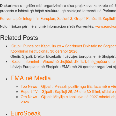
Diskutimet
u ngritën mbi organizimin e disa projekteve konkrete në 
procesin e lobimit që bëjnë strukturat që asistojnë fermerët në Parlam
Konventa për Integrimin Europian, Sesioni 3, Grupi i Punës III: Kapitull
Ndiqni linkun për më shumë informacion rreth Konventës:
www.eurokon
Related Posts
Grupi i Punës për Kapitullin 23 – Shërbimet Dixhitale në Shqipë
Koordinimi Institucional, 30 qershor 2026
Gledis Gjipali, Drejtor Ekzekutiv i Lëvizjes Europiane në Shqipëri
Sesion Informimi – Aksesi në drejtësi, dixhitalizimi gjyqësor dhe
Lëvizja Europiane në Shqipëri (EMA) më 29 qershor organizoi n
EMA në Media
Top News – Gjipali : Mesazh pozitiv nga BE, faza më e vësh
Report TV – Gjipali : Kapitujt 25, 26 dhe 30 fillimi, sfidat 
Ora News – Gjipali: Mbyllja e kapitujve në 2027 mbetet obje
2026
EuroSpeak