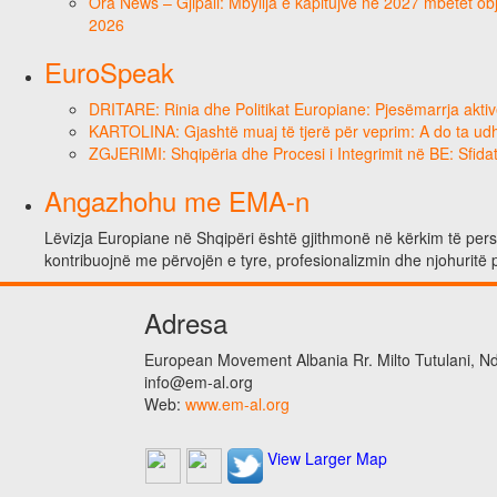
Ora News – Gjipali: Mbyllja e kapitujve në 2027 mbetet obje
2026
EuroSpeak
DRITARE: Rinia dhe Politikat Europiane: Pjesëmarrja aktiv
KARTOLINA: Gjashtë muaj të tjerë për veprim: A do ta ud
ZGJERIMI: Shqipëria dhe Procesi i Integrimit në BE: Sfidat
Angazhohu me EMA-n
Lëvizja Europiane në Shqipëri është gjithmonë në kërkim të person
kontribuojnë me përvojën e tyre, profesionalizmin dhe njohuritë 
Adresa
European Movement Albania Rr. Milto Tutulani, Nd.
info@em-al.org
Web:
www.em-al.org
View Larger Map