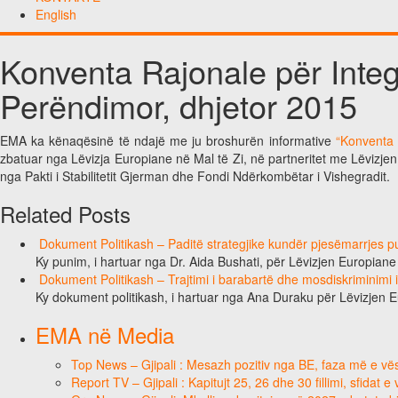
English
Konventa Rajonale për Integ
Perëndimor, dhjetor 2015
EMA ka kënaqësinë të ndajë me ju broshurën informative
“Konventa 
zbatuar nga Lëvizja Europiane në Mal të Zi, në partneritet me Lëvizje
nga Pakti i Stabilitetit Gjerman dhe Fondi Ndërkombëtar i Vishegradit.
Related Posts
Dokument Politikash – Paditë strategjike kundër pjesëmarrjes pub
Ky punim, i hartuar nga Dr. Aida Bushati, për Lëvizjen Europian
Dokument Politikash – Trajtimi i barabartë dhe mosdiskriminimi
Ky dokument politikash, i hartuar nga Ana Duraku për Lëvizjen 
EMA në Media
Top News – Gjipali : Mesazh pozitiv nga BE, faza më e vësh
Report TV – Gjipali : Kapitujt 25, 26 dhe 30 fillimi, sfidat 