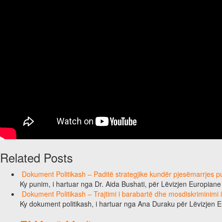
Related Posts
Dokument Politikash – Paditë strategjike kundër pjesëmarrjes pub
Ky punim, i hartuar nga Dr. Aida Bushati, për Lëvizjen Europian
Dokument Politikash – Trajtimi i barabartë dhe mosdiskriminimi
Ky dokument politikash, i hartuar nga Ana Duraku për Lëvizjen 