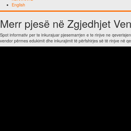
English
Merr pjesë në Zgjedhjet Ve
Spot informativ per te inkurajuar pjesemarrjen e te rinjve ne qeverisje
vendor përmes edukimit dhe inkurajimit të përfshirjes së të rinjve në 