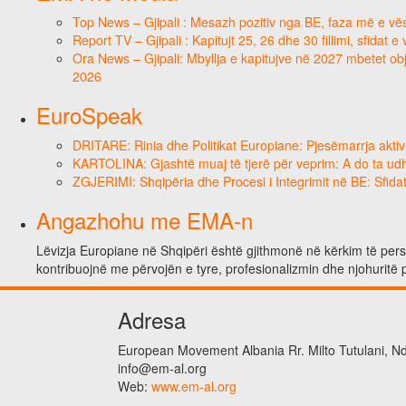
Top News – Gjipali : Mesazh pozitiv nga BE, faza më e vësh
Report TV – Gjipali : Kapitujt 25, 26 dhe 30 fillimi, sfidat 
Ora News – Gjipali: Mbyllja e kapitujve në 2027 mbetet obje
2026
EuroSpeak
DRITARE: Rinia dhe Politikat Europiane: Pjesëmarrja aktiv
KARTOLINA: Gjashtë muaj të tjerë për veprim: A do ta ud
ZGJERIMI: Shqipëria dhe Procesi i Integrimit në BE: Sfidat
Angazhohu me EMA-n
Lëvizja Europiane në Shqipëri është gjithmonë në kërkim të person
kontribuojnë me përvojën e tyre, profesionalizmin dhe njohuritë 
Adresa
European Movement Albania Rr. Milto Tutulani, Nd.
info@em-al.org
Web:
www.em-al.org