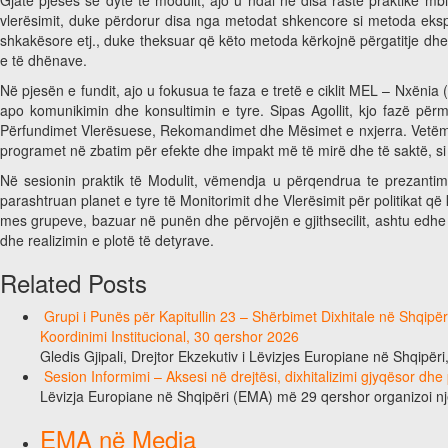
vlerësimit, duke përdorur disa nga metodat shkencore si metoda eksp
shkakësore etj., duke theksuar që këto metoda kërkojnë përgatitje dhe 
e të dhënave.
Në pjesën e fundit, ajo u fokusua te faza e tretë e ciklit MEL – Nxënia
apo komunikimin dhe konsultimin e tyre. Sipas Agollit, kjo fazë p
Përfundimet Vlerësuese, Rekomandimet dhe Mësimet e nxjerra. Vetëm n
programet në zbatim për efekte dhe impakt më të mirë dhe të saktë, s
Në sesionin praktik të Modulit, vëmendja u përqendrua te prezantimi
parashtruan planet e tyre të Monitorimit dhe Vlerësimit për politikat 
mes grupeve, bazuar në punën dhe përvojën e gjithsecilit, ashtu edh
dhe realizimin e plotë të detyrave.
Related Posts
Grupi i Punës për Kapitullin 23 – Shërbimet Dixhitale në Shqipë
Koordinimi Institucional, 30 qershor 2026
Gledis Gjipali, Drejtor Ekzekutiv i Lëvizjes Europiane në Shqipëri
Sesion Informimi – Aksesi në drejtësi, dixhitalizimi gjyqësor dhe
Lëvizja Europiane në Shqipëri (EMA) më 29 qershor organizoi n
EMA në Media