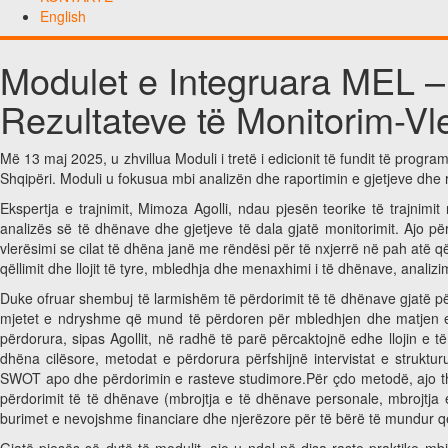
English
Modulet e Integruara MEL – 
Rezultateve të Monitorim-Vle
Më 13 maj 2025, u zhvillua Moduli i tretë i edicionit të fundit të progr
Shqipëri. Moduli u fokusua mbi analizën dhe raportimin e gjetjeve dhe r
Ekspertja e trajnimit, Mimoza Agolli, ndau pjesën teorike të trajnim
analizës së të dhënave dhe gjetjeve të dala gjatë monitorimit. Ajo pë
vlerësimi se cilat të dhëna janë me rëndësi për të nxjerrë në pah atë
qëllimit dhe llojit të tyre, mbledhja dhe menaxhimi i të dhënave, analizi
Duke ofruar shembuj të larmishëm të përdorimit të të dhënave gjatë për
mjetet e ndryshme që mund të përdoren për mbledhjen dhe matjen e t
përdorura, sipas Agollit, në radhë të parë përcaktojnë edhe llojin e 
dhëna cilësore, metodat e përdorura përfshijnë intervistat e struktur
SWOT apo dhe përdorimin e rasteve studimore.Për çdo metodë, ajo the
përdorimit të të dhënave (mbrojtja e të dhënave personale, mbrojtja e
burimet e nevojshme financiare dhe njerëzore për të bërë të mundur që
Gjatë pjesës së dytë të modulit, ajo u ndal në disa raste praktike 