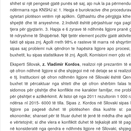
shihet si një pengesë gjatë punës së saj, ajo nuk la pa përmendu
ndërmarra nga KNSHJ si: 1. Heqja e burokracive dhe procedurave
qytetari plotëson vetëm një aplikim. Gjithashtu dhe përgjigja kth
shpejtë dhe të arsyeshme. 2.Individi është përjashtuar nga pagi
tjera për gjyqtarin. 3. Hapja e 6 zyrave të ndihmës ligjore pranë 
të ndryshme të Shqipërisë. Një tjetër element pozitiv gjatë aktivit
fakti që sipas znj. Agolli rreth 98% e rasteve të marra në shqyrti
sipas saj problemi nuk qëndron te hapësira ligjore apo procesi
buxhetit, ku sipas statistikave të znj. Agolli, Komisioni merr çdo v
Eksperti Sllovak,
z. Vladimir Kordos
, realizoi një prezantim të 
që ofron ndihmë ligjore si dhe shpjegoi më në detaje se si realiz
e tij. Institucioni që ofron ndihmën ligjore në Sllovaki është 
buxhet të përcaktuar nga shteti dhe që ofron shërbim falas t
sidomos për çështje dhe konflikte me karakter familjar, me prob
për çështjet e azilkërkimit. Ai listoi që nga 2011 rezultonin 1 000
ndërsa nl 2015- 6000 të tilla. Sipas z. Kordos në Sllovaki sipas l
ligjore pa pagesë duhet të plotësohen disa kushte si: pa
ekonomike; shanset për të fituar duhet të jenë të mëdha dhe apli
e vërtetojnë; si dhe vlera e konfliktit duhet të tejkalojë atë të 
në konsideratë nga qendra e ndihmës ligjore në Sllovaki, shpjego