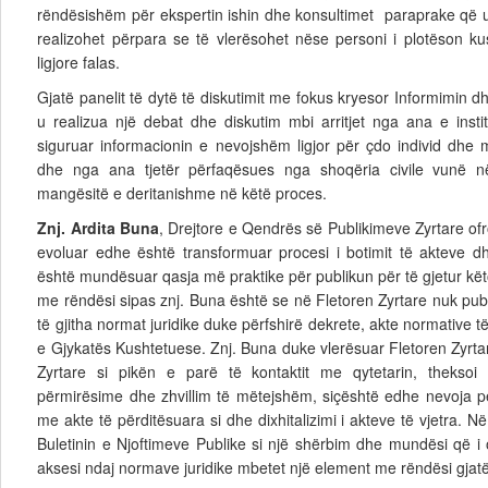
rëndësishëm për ekspertin ishin dhe konsultimet paraprake që u
realizohet përpara se të vlerësohet nëse personi i plotëson ku
ligjore falas.
Gjatë panelit të dytë të diskutimit me fokus kryesor Informimin dh
u realizua një debat dhe diskutim mbi arritjet nga ana e insti
siguruar informacionin e nevojshëm ligjor për çdo individ dhe m
dhe nga ana tjetër përfaqësues nga shoqëria civile vunë n
mangësitë e deritanishme në këtë proces.
Znj. Ardita Buna
, Drejtore e Qendrës së Publikimeve Zyrtare ofro
evoluar edhe është transformuar procesi i botimit të akteve dh
është mundësuar qasja më praktike për publikun për të gjetur kë
me rëndësi sipas znj. Buna është se në Fletoren Zyrtare nuk pub
të gjitha normat juridike duke përfshirë dekrete, akte normative t
e Gjykatës Kushtetuese. Znj. Buna duke vlerësuar Fletoren Zyr
Zyrtare si pikën e parë të kontaktit me qytetarin, theks
përmirësime dhe zhvillim të mëtejshëm, siçështë edhe nevoja pë
me akte të përditësuara si dhe dixhitalizimi i akteve të vjetra. N
Buletinin e Njoftimeve Publike si një shërbim dhe mundësi që i 
aksesi ndaj normave juridike mbetet një element me rëndësi gjatë a