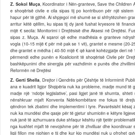
Z. Sokol Muça
, Koordinator i Nën-granteve, Save the Children
e shoqërisë civile e cila sipas tij po kontribuon për një sistem
hapur për të gjithë. Ai shpjegoi më shumë se si shfrytëzohen gra
arritur këtë qëllim, ku sipas tij dy janë fushat kryesore të finan
mijë € secila: Monitorimi i Drejtësisë dhe Aksesi në Drejtësi. Fu
sipas z. Muça. Ai sqaroi që edhe madhësia e granteve ndrysho
vogla (10-15 mijë € për më pak se 1 vit), grantet e mesme (20-2
dhe grantet e mëdha ( 40-50 mijë € që kanë kohëzgjatje deri në 1 
përmendi edhe punën e Koalicionit të shoqërisë Civile për Dre
bashkëpunimi dhe sinergjia për vazhdimin e punës dhe zhvillim
Reformën në Drejtësi
Z. Gerti Shella
, Drejtor i Qendrës për Çështje të Informimit Pub
ana e kuadrit ligjor Shqipëria nuk ka probleme, madje mund të
madje një ‘ndotje legjislative’, pasi ligjet janë të shumta, shtet
nënshkruar mjaft Konventa Ndërkombëtare me fokus të drejtat
qëndron tek zbatimi dhe implementimi i tyre. Pavarësisht kësaj 
nuk ka mundësi dhe qasje për të gjetur shumicën e këtyre ligjeve 
nuk janë të azhurnuara duke shfaqur kështu një tjetër problematikë
nga kushtet mjaft të nevojshme për të zhvilluar dhe koordinuar s
ligji fillon me njohjen e tij dhe kur kjo mundësi nuk u ofrohet qy