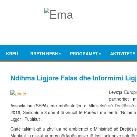
»
»
KREU
RRETH NESH
PROGRAMET
AKTIVITETE
Ndihma Ligjore Falas dhe Informimi Ligj
Lëvizja Europ
partneritet 
Association (SFPA), me mbështetjen e Ministrisë së Drejtësisë
2016, Sesionin e 3 dhe 4 të Grupit të Punës I me temë: “Ndihma 
Ligjor i Publikut”.
Gjatë takimit që u zhvillua në ambientet e Ministrisë së Drejtësis
Manjani, u diskutua mes përfaqësuesve të institucioneve shtetër