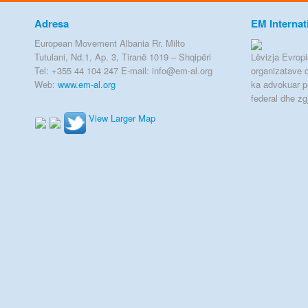
Adresa
EM Internat
European Movement Albania Rr. Milto
Tutulani, Nd.1, Ap. 3, Tiranë 1019 – Shqipëri
Lëvizja Evropia
Tel: +355 44 104 247 E-mail: info@em-al.org
organizatave q
Web:
www.em-al.org
ka advokuar p
federal dhe zg
View Larger Map