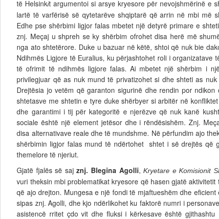
të Helsink
t argumentoi si arsye kryesore për nevojshmërinë e shër
i
lartë të varfërisë së qytetarëve shqiptarë që arrin në mbi më
Edhe pse shërbimi ligjor falas mbetet një detyrë primare e shtetit
znj. Meçaj u shpreh se ky shërbim ofrohet disa herë më shumë 
nga ato shtetërore. Duke u bazuar në këtë, shtoi që nuk bie dakor
Ndihmës Ligjore të Euralius, ku përjashtohet roli i organizatave t
të ofrimit të ndihmës ligjore falas. Ai mbetet një shërbim i n
privilegjuar që as nuk mund të privatizohet si dhe shteti as nuk
Drejtësia jo vetëm që garanton sigurinë dhe rendin por ndikon d
shtetasve me shtetin e tyre duke shërbyer si arbitër në konfliktet
dhe garantimi i tij për kategoritë e njerëzve që nuk kanë kus
sociale është një element jetësor dhe i rëndësishëm. Znj. Meçaj
disa alternativave reale dhe të mundshme. Në përfundim ajo the
shërbimin ligjor falas mund të ndërtohet shtet i së drejtës që ga
themelore të njeriut.
Gjatë fjalës së saj
znj. Blegina Agolli
,
Kryetare e Komisionit S
vuri theksin mbi problematikat kryesore që hasen gjatë aktivitetit t
që ajo drejton. Mungesa e një fondi të mjaftueshëm dhe eficien
sipas znj. Agolli, dhe kjo ndërlikohet ku faktorë numri i personav
asistencë rritet çdo vit dhe fluksi i kërkesave është gjithashtu