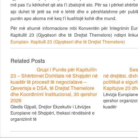
më pas t’u kërkohet që ata t’i zbatojnë ato. Për sa i përket shërbimi
ajo duhet të jetë sa më e lehtë dhe e përshtatshme për publik
punën apo akoma më keq t’i kushtojë kohë dhe mund.
Për më shumë informacione mbi Konventën për Integrimin Eu
Kapitullit 23 (Gjyqësori dhe të Drejtat Themelore) ndiqni link
Europian- Kapitulli 23 (Gjyqësori dhe të Drejtat Themelore)
Related Posts
Grupi i Punës për Kapitullin
Ses
23 – Shërbimet Dixhitale në Shqipëri në
në drejtësi, dix
kuadër të procesit të negociatave –
politikat e sigu
Qeverisja e DSA, të Drejtat Themelore
Kapitujve 23 dh
dhe Koordinimi Institucional, 30 qershor
Lëvizja Europian
2026
qershor organizoi
Gledis Gjipali, Drejtor Ekzekutiv i Lëvizjes
kuadër
Europiane në Shqipëri, theksoi rëndësinë e
organizimit të