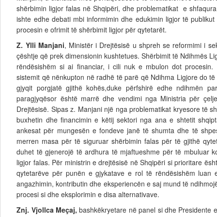
shërbimin ligjor falas në Shqipëri, dhe problematikat e shfaqur
ishte edhe debati mbi informimin dhe edukimin ligjor të publikut
procesin e ofrimit të shërbimit ligjor për qytetarët.
Z. Ylli Manjani
,
Ministër i Drejtësisë
u shpreh se reformimi i sekt
çështje që prek dimensionin kushtetues. Shërbimit të Ndihmës Li
rëndësishëm si ai financiar, i cili nuk e mbulon dot procesin. 
sistemit që nënkupton në radhë të parë që Ndihma Ligjore do të 
gjyqit porgjatë gjithë kohës,duke përfshirë edhe ndihmën pa
paragjyqësor është marrë dhe vendimi nga Ministria për çeljen
Drejtësisë. Sipas z. Manjani një nga problematikat kryesore të shë
buxhetin dhe financimin e këtij sektori nga ana e shtetit shqiptar
ankesat për mungesën e fondeve janë të shumta dhe të shpes
merren masa për të siguruar shërbimin falas për të gjithë qytet
duhet të gjenerojë të ardhura të mjaftueshme për të mbuluar kos
ligjor falas. Për ministrin e drejtësisë në Shqipëri si prioritare ë
qytetarëve për punën e gjykatave e rol të rëndësishëm luan 
angazhimin, kontributin dhe eksperiencën e saj mund të ndihmojë
procesi si dhe eksplorimin e disa alternativave.
Znj. Vjollca Meçaj,
bashkëkryetare në panel si dhe Presidente e 