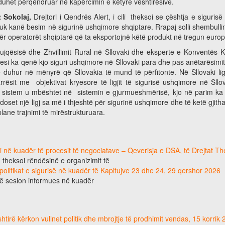
 duhet përqëndruar në kapërcimin e këtyre vështirësive.
t Sokolaj,
Drejtori i Qendrës Alert, i cili
theksoi se çështja e sigurisë
 kanë besim në sigurinë ushqimore shqiptare. Rrapaj solli shembullin e
ër operatorët shqiptarë që ta eksportojnë këtë produkt në tregun euro
ujqësisë dhe Zhvillimit Rural në Sllovaki dhe eksperte e Konventës Ko
si ka qenë kjo siguri ushqimore në Sllovaki para dhe pas anëtarësimit 
duhur në mënyrë që Sllovakia të mund të përfitonte. Në Sllovaki ligj
ësit me objektivat kryesore të ligjit të sigurisë ushqimore në Sllov
y sistem u mbështet në sistemin e gjurmueshmërisë, kjo në parim ka t
oset një ligj sa më i thjeshtë për sigurinë ushqimore dhe të ketë gjith
lane trajnimi të mirëstrukturuara.
ri në kuadër të procesit të negociatave – Qeverisja e DSA, të Drejtat T
, theksoi rëndësinë e organizimit të
 politikat e sigurisë në kuadër të Kapitujve 23 dhe 24, 29 qershor 2026
jë sesion informues në kuadër
tirë kërkon vullnet politik dhe mbrojtje të prodhimit vendas, 15 korrik