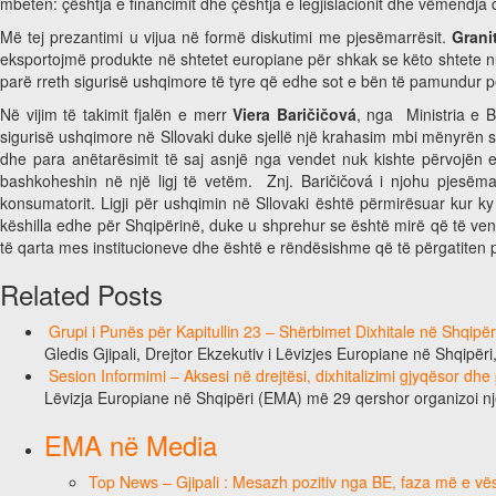
mbeten: çështja e financimit dhe çështja e legjislacionit dhe vëmendja
Më tej prezantimi u vijua në formë diskutimi me pjesëmarrësit.
Grani
eksportojmë produkte në shtetet europiane për shkak se këto shtete nuk
parë rreth sigurisë ushqimore të tyre që edhe sot e bën të pamundur p
Në vijim të takimit fjalën e merr
Viera Baričičová
, nga Ministria e B
sigurisë ushqimore në Sllovaki duke sjellë një krahasim mbi mënyrën se
dhe para anëtarësimit të saj asnjë nga vendet nuk kishte përvojën e 
bashkoheshin në një ligj të vetëm. Znj. Baričičová i njohu pjesëmarr
konsumatorit. Ligji për ushqimin në Sllovaki është përmirësuar kur k
këshilla edhe për Shqipërinë, duke u shprehur se është mirë që të vend
të qarta mes institucioneve dhe është e rëndësishme që të përgatiten p
Related Posts
Grupi i Punës për Kapitullin 23 – Shërbimet Dixhitale në Shqipë
Gledis Gjipali, Drejtor Ekzekutiv i Lëvizjes Europiane në Shqipëri
Sesion Informimi – Aksesi në drejtësi, dixhitalizimi gjyqësor dhe
Lëvizja Europiane në Shqipëri (EMA) më 29 qershor organizoi n
EMA në Media
Top News – Gjipali : Mesazh pozitiv nga BE, faza më e vësh