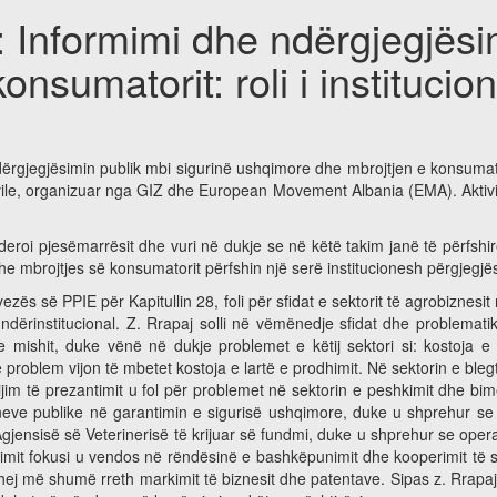
Informimi dhe ndërgjegjësim
nsumatorit: roli i instituci
gjegjësimin publik mbi sigurinë ushqimore dhe mbrojtjen e konsumatorit:
ile, organizuar nga GIZ dhe European Movement Albania (EMA). Aktivitet
lenderoi pjesëmarrësit dhe vuri në dukje se në këtë takim janë të përfsh
e mbrojtjes së konsumatorit përfshin një serë institucionesh përgjegjë
yezës së PPIE për Kapitullin 28, foli për sfidat e sektorit të agrobiznesit 
ërinstitucional. Z. Rrapaj solli në vëmënedje sfidat dhe problematika
ishit, duke vënë në dukje problemet e këtij sektori si: kostoja e lar
oblem vijon të mbetet kostoja e lartë e prodhimit. Në sektorin e blegtor
ë vijim të prezantimit u fol për problemet në sektorin e peshkimit dhe
oneve publike në garantimin e sigurisë ushqimore, duke u shprehur se 
e Agjensisë së Veterinerisë të krijuar së fundmi, duke u shprehur se op
mit fokusi u vendos në rëndësinë e bashkëpunimit dhe kooperimit të sekt
ihej më shumë rreth markimit të biznesit dhe patentave. Sipas z. Rrap