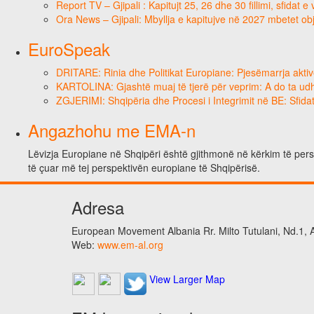
Report TV – Gjipali : Kapitujt 25, 26 dhe 30 fillimi, sfidat 
Ora News – Gjipali: Mbyllja e kapitujve në 2027 mbetet obj
EuroSpeak
DRITARE: Rinia dhe Politikat Europiane: Pjesëmarrja aktiv
KARTOLINA: Gjashtë muaj të tjerë për veprim: A do ta ud
ZGJERIMI: Shqipëria dhe Procesi i Integrimit në BE: Sfidat
Angazhohu me EMA-n
Lëvizja Europiane në Shqipëri është gjithmonë në kërkim të perso
të çuar më tej perspektivën europiane të Shqipërisë.
Adresa
European Movement Albania Rr. Milto Tutulani, Nd.1, A
Web:
www.em-al.org
View Larger Map