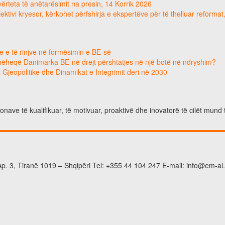
e vërteta të anëtarësimit na presin, 14 Korrik 2026
ektivi kryesor, kërkohet përfshirja e ekspertëve për të thelluar reforma
e e të rinjve në formësimin e BE-së
hëheqë Danimarka BE-në drejt përshtatjes në një botë në ndryshim?
 Gjeopolitike dhe Dinamikat e Integrimit deri në 2030
nave të kualifikuar, të motivuar, proaktivë dhe inovatorë të cilët mund 
p. 3, Tiranë 1019 – Shqipëri Tel: +355 44 104 247 E-mail: info@em-al