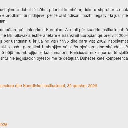
 ushqimore duhet të bëhet prioritet kombëtar, duke u shprehur se nu
 prodhimit të midhjeve, për të cilat ndikon imazhi negativ i krijuar më
pian.
mbëtare për Integrimin Europian. Ajo foli për kuadrin institucional të
në BE. Sllovakia është anëtare e Bashkimit Europian që prej vitit 2004
i për ushqimin u krijua në vitin 1995 dhe para vitit 2002 inspektimet
aki si psh., garantimi i mbrojtjes së jetës njeëzore dhe shëndetit të
ë bëjë me mbrojtjen e konsumatorit. Baričičová nuk ngurron të sjellë
ashtu një legjislacion dytësor më të detajuar. Duhet të ketë kompetenca
hemelore dhe Koordinimi Institucional, 30 qershor 2026
 2026