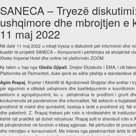
SANECA – Tryezë diskutimi: 
ushqimore dhe mbrojtjen e ko
11 maj 2022
Në datë 11 maj 2022 u mbajt tryeza e diskutimit për informimin dhe ndër
kuadër të projektit SANECA – Komponenti i përfshirjes së shoqërisë civ
Xheko Imperial Hotel dhe online në platformën ZOOM.
Ky takim u hap nga
Gledis Gjipali
, Drejtor Ekzekutiv i EMA, i cili fa
Platformës së Partneriteti, duke qenë se edhe çështja e standardeve dh
Agim Rrapaj
, Kryetar i Këshillit të Agrobiznesit Shqiptar dhe anëtar i tr
për sigurimin e cilësisë ushqimore dhe bashkëpunimin e koordinimin nd
sektorin e agropërpunimit, ku u përqëndrua te prodhimi i grurit dhe m
konkurrencës së pandershme dhe informaliteti. Në sektorin e bujqësisë pr
prodhimit të mishit dhe qumështit, kostoja e lartë e prodhimit etj. N
dhe paketimit. Z. Rrapaj theksoi për rolin e rëndësishëm të instituci
është një praktikë që duhet ndryshuar.
Rrapaj solli si shembull rolin 
të përqëndrohet në forcimin e kësaj agjensie. Në përfundim të prezanti
dhe mbrojtjen e konsumatorit. Me interes nga pjesëmarrësit ishte të d