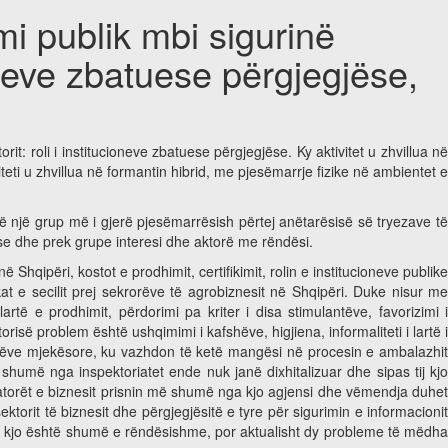
i publik mbi sigurinë
oneve zbatuese përgjegjëse,
 roli i institucioneve zbatuese përgjegjëse. Ky aktivitet u zhvillua në
i u zhvillua në formantin hibrid, me pjesëmarrje fizike në ambientet e
irë një grup më i gjerë pjesëmarrësish përtej anëtarësisë së tryezave t
se dhe prek grupe interesi dhe aktorë me rëndësi.
në Shqipëri, kostot e prodhimit, certifikimit, rolin e institucioneve publik
t e secilit prej sekrorëve të agrobiznesit në Shqipëri. Duke nisur me
të e prodhimit, përdorimi pa kriter i disa stimulantëve, favorizimi i
isë problem është ushqimimi i kafshëve, higjiena, informaliteti i lartë i
 bimëve mjekësore, ku vazhdon të ketë mangësi në procesin e ambalazhit
shumë nga inspektoriatet ende nuk janë dixhitalizuar dhe sipas tij kjo
eratorët e biznesit prisnin më shumë nga kjo agjensi dhe vëmendja duhe
orit të biznesit dhe përgjegjësitë e tyre për sigurimin e informacionit
aj kjo është shumë e rëndësishme, por aktualisht dy probleme të mëdha