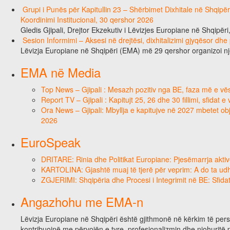
Grupi i Punës për Kapitullin 23 – Shërbimet Dixhitale në Shqipë
Koordinimi Institucional, 30 qershor 2026
Gledis Gjipali, Drejtor Ekzekutiv i Lëvizjes Europiane në Shqipëri
Sesion Informimi – Aksesi në drejtësi, dixhitalizimi gjyqësor dhe
Lëvizja Europiane në Shqipëri (EMA) më 29 qershor organizoi n
EMA në Media
Top News – Gjipali : Mesazh pozitiv nga BE, faza më e vësh
Report TV – Gjipali : Kapitujt 25, 26 dhe 30 fillimi, sfidat 
Ora News – Gjipali: Mbyllja e kapitujve në 2027 mbetet obje
2026
EuroSpeak
DRITARE: Rinia dhe Politikat Europiane: Pjesëmarrja aktiv
KARTOLINA: Gjashtë muaj të tjerë për veprim: A do ta ud
ZGJERIMI: Shqipëria dhe Procesi i Integrimit në BE: Sfidat
Angazhohu me EMA-n
Lëvizja Europiane në Shqipëri është gjithmonë në kërkim të person
kontribuojnë me përvojën e tyre, profesionalizmin dhe njohuritë 