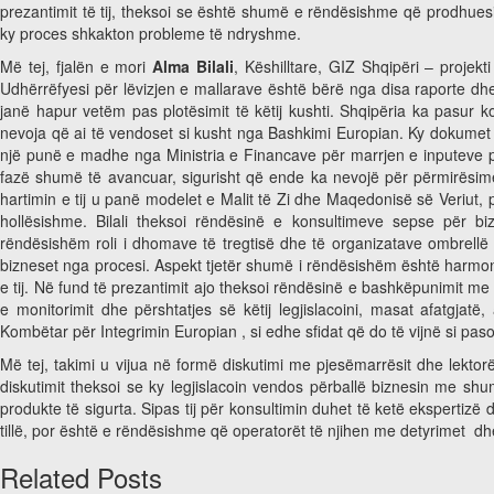
prezantimit të tij, theksoi se është shumë e rëndësishme që prodhues
ky proces shkakton probleme të ndryshme.
Më tej, fjalën e mori
Alma Bilali
, Këshilltare, GIZ Shqipëri – projek
Udhërrëfyesi për lëvizjen e mallarave është bërë nga disa raporte dh
janë hapur vetëm pas plotësimit të këtij kushti. Shqipëria ka pasur
nevoja që ai të vendoset si kusht nga Bashkimi Europian. Ky dokumet k
një punë e madhe nga Ministria e Financave për marrjen e inputeve p
fazë shumë të avancuar, sigurisht që ende ka nevojë për përmirësime
hartimin e tij u panë modelet e Malit të Zi dhe Maqedonisë së Veriut,
hollësishme. Bilali theksoi rëndësinë e konsultimeve sepse për b
rëndësishëm roli i dhomave të tregtisë dhe të organizatave ombrellë
bizneset nga procesi. Aspekt tjetër shumë i rëndësishëm është harmonizi
e tij. Në fund të prezantimit ajo theksoi rëndësinë e bashkëpunimit me
e monitorimit dhe përshtatjes së këtij legjislacoini, masat afatgj
Kombëtar për Integrimin Europian , si edhe sfidat që do të vijnë si pasoj
Më tej, takimi u vijua në formë diskutimi me pjesëmarrësit dhe lekt
diskutimit theksoi se ky legjislacoin vendos përballë biznesin me sh
produkte të sigurta. Sipas tij për konsultimin duhet të ketë ekspertiz
tillë, por është e rëndësishme që operatorët të njihen me detyrimet 
Related Posts