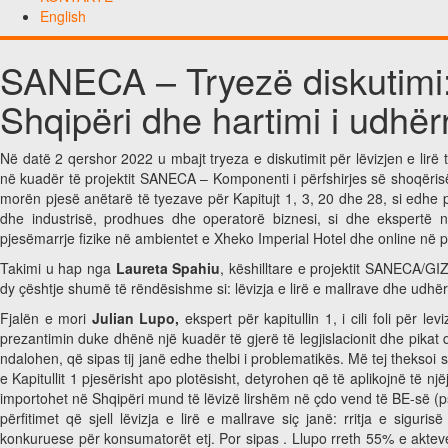
English
SANECA – Tryezë diskutimi: 
Shqipëri dhe hartimi i udhër
Në datë 2 qershor 2022 u mbajt tryeza e diskutimit për lëvizjen e lirë 
në kuadër të projektit SANECA – Komponenti i përfshirjes së shoqëri
morën pjesë anëtarë të tyezave për Kapitujt 1, 3, 20 dhe 28, si edhe p
dhe industrisë, prodhues dhe operatorë biznesi, si dhe ekspertë nga
pjesëmarrje fizike në ambientet e Xheko Imperial Hotel dhe online n
Takimi u hap nga
Laureta Spahiu
, këshilltare e projektit SANECA/GIZ
dy çështje shumë të rëndësishme si: lëvizja e lirë e mallrave dhe udhërr
Fjalën e mori
Julian Lupo,
ekspert për kapitullin 1, i cili foli për l
prezantimin duke dhënë një kuadër të gjerë të legjislacionit dhe pikat 
ndalohen, që sipas tij janë edhe thelbi i problematikës. Më tej theksoi s
e Kapitullit 1 pjesërisht apo plotësisht, detyrohen që të aplikojnë të nj
importohet në Shqipëri mund të lëvizë lirshëm në çdo vend të BE-së (psh,
përfitimet që sjell lëvizja e lirë e mallrave siç janë: rritja e sigu
konkuruese për konsumatorët etj. Por sipas . Llupo rreth 55% e akteve 